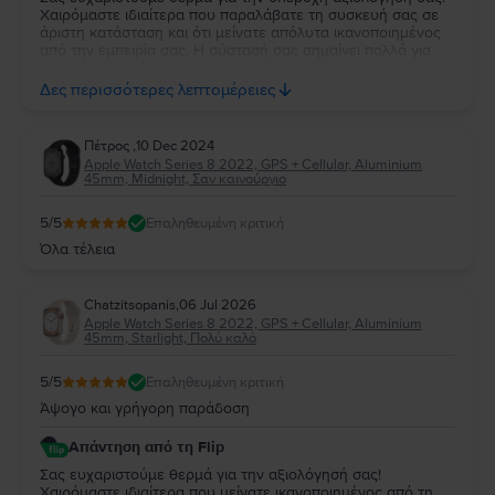
Χαιρόμαστε ιδιαίτερα που παραλάβατε τη συσκευή σας σε
άριστη κατάσταση και ότι μείνατε απόλυτα ικανοποιημένος
από την εμπειρία σας. Η σύστασή σας σημαίνει πολλά για
εμάς και μας δίνει κίνητρο να συνεχίζουμε να προσφέρουμε
την καλύτερη δυνατή εξυπηρέτηση. Να χαρείτε τη συσκευή
Δες περισσότερες λεπτομέρειες
σας και θα χαρούμε να σας εξυπηρετήσουμε ξανά στο
μέλλον!
Πέτρος
,
10 Dec 2024
Apple Watch Series 8 2022, GPS + Cellular, Aluminium
45mm, Midnight, Σαν καινούργιο
5
/5
Επαληθευμένη κριτική
Όλα τέλεια
Chatzitsopanis
,
06 Jul 2026
Apple Watch Series 8 2022, GPS + Cellular, Aluminium
45mm, Starlight, Πολύ καλό
5
/5
Επαληθευμένη κριτική
Άψογο και γρήγορη παράδοση
Απάντηση από τη Flip
Σας ευχαριστούμε θερμά για την αξιολόγησή σας!
Χαιρόμαστε ιδιαίτερα που μείνατε ικανοποιημένος από τη