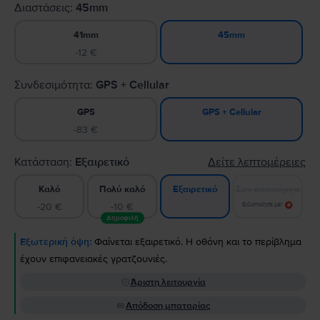
Διαστάσεις:
45mm
41mm
45mm
-12 €
Συνδεσιμότητα:
GPS + Cellular
GPS
GPS + Cellular
-83 €
Κατάσταση:
Εξαιρετικό
Δείτε λεπτομέρειες
Καλό
Πολύ καλό
Σαν καινούργιο
Εξαιρετικό
-20 €
-10 €
Ειδοποίησε με!
Δημοφιλή
Εξωτερική όψη:
Φαίνεται εξαιρετικό. Η οθόνη και το περίβλημα
έχουν επιφανειακές γρατζουνιές.
Άριστη λειτουργία
Απόδοση μπαταρίας