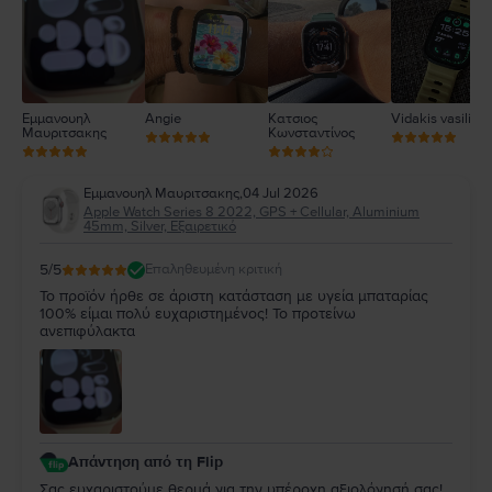
1
Εμμανουηλ
Angie
Κατσιος
Vidakis vasilios
Μαυριτσακης
Κωνσταντίνος
Εμμανουηλ Μαυριτσακης
,
04 Jul 2026
Apple Watch Series 8 2022, GPS + Cellular, Aluminium
45mm, Silver, Εξαιρετικό
5
/5
Επαληθευμένη κριτική
Το προϊόν ήρθε σε άριστη κατάσταση με υγεία μπαταρίας
100% είμαι πολύ ευχαριστημένος! Το προτείνω
ανεπιφύλακτα
Απάντηση από τη Flip
Σας ευχαριστούμε θερμά για την υπέροχη αξιολόγησή σας!