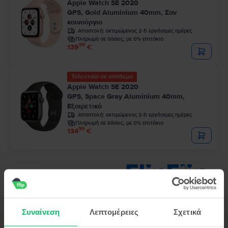
Apple Watch SE 2020
GPS, Gold Aluminium 40mm, Σαν
καινούργιο
Αποστολή:
εκτιμώμενος 2-5 εργάσιμες ημέρες
Πληρωμή σε δόσεις, με 0% επιτόκιο
99
139
€
Τελευταίο σε απόθεμα
Apple Watch SE 2020
GPS, Space Gray Aluminium 40mm,
Εξαιρετικό
Αποστολή:
εκτιμώμενος 2-5 εργάσιμες ημέρες
Πληρωμή σε δόσεις, με 0% επιτόκιο
99
134
€
Συναίνεση
Λεπτομέρειες
Σχετικά
Περιγραφή