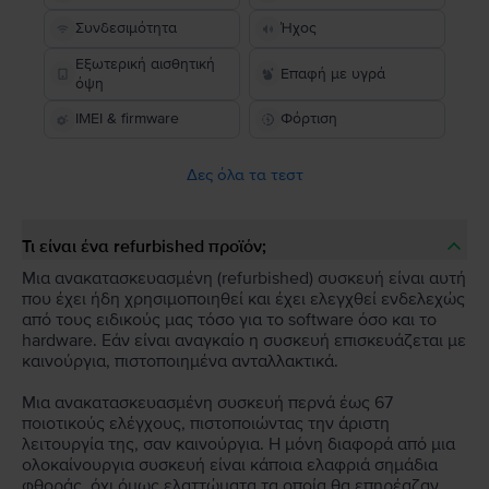
Συνδεσιμότητα
Ήχος
Εξωτερική αισθητική
Επαφή με υγρά
όψη
IMEI & firmware
Φόρτιση
Δες όλα τα τεστ
Τι είναι ένα refurbished προϊόν;
Μια ανακατασκευασμένη (refurbished) συσκευή είναι αυτή
που έχει ήδη χρησιμοποιηθεί και έχει ελεγχθεί ενδελεχώς
από τους ειδικούς μας τόσο για το software όσο και το
hardware. Εάν είναι αναγκαίο η συσκευή επισκευάζεται με
καινούργια, πιστοποιημένα ανταλλακτικά.
Μια ανακατασκευασμένη συσκευή περνά έως 67
ποιοτικούς ελέγχους, πιστοποιώντας την άριστη
λειτουργία της, σαν καινούργια. Η μόνη διαφορά από μια
ολοκαίνουργια συσκευή είναι κάποια ελαφριά σημάδια
φθοράς, όχι όμως ελαττώματα τα οποία θα επηρέαζαν