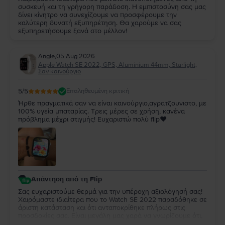
συσκευή και τη γρήγορη παράδοση. Η εμπιστοσύνη σας μας
δίνει κίνητρο να συνεχίζουμε να προσφέρουμε την
καλύτερη δυνατή εξυπηρέτηση. Θα χαρούμε να σας
εξυπηρετήσουμε ξανά στο μέλλον!
Angie
,
05 Aug 2026
Apple Watch SE 2022, GPS, Aluminium 44mm, Starlight,
Σαν καινούργιο
5
/5
Επαληθευμένη κριτική
Ήρθε πραγματικά σαν να είναι καινούργιο,αγρατζουνιστο, με
100% υγεία μπαταρίας. Τρεις μέρες σε χρήση, κανένα
πρόβλημα μέχρι στιγμής! Ευχαριστώ πολύ flip❤️
Απάντηση από τη Flip
Σας ευχαριστούμε θερμά για την υπέροχη αξιολόγησή σας!
Χαιρόμαστε ιδιαίτερα που το Watch SE 2022 παραδόθηκε σε
άριστη κατάσταση και ότι ανταποκρίθηκε πλήρως στις
προσδοκίες σας. Είναι μεγάλη μας χαρά να γνωρίζουμε ότι,
μέχρι στιγμής, η εμπειρία χρήσης είναι άψογη. Ευχόμαστε να