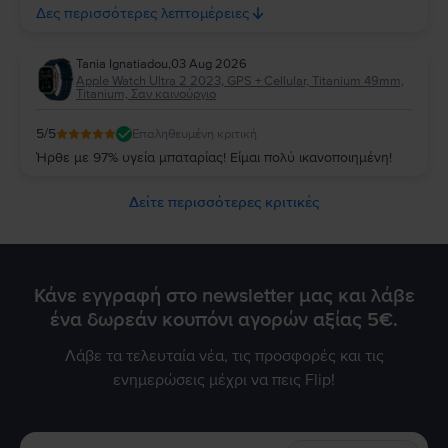
Δες περισσότερες λεπτομέρειες
απολαύσετε τη νέα σας συσκευή για πολλά χρόνια!
Tania Ignatiadou
,
03 Aug 2026
Apple Watch Ultra 2 2023, GPS + Cellular, Titanium 49mm,
Titanium, Σαν καινούργιο
5
/5
Επαληθευμένη κριτική
Ήρθε με 97% υγεία μπαταρίας! Είμαι πολύ ικανοποιημένη!
Δείτε περισσότερες κριτικές
Κάνε εγγραφή στο newsletter μας και λάβε
ένα δωρεάν κουπόνι αγορών αξίας 5€.
Λάβε τα τελευταία νέα, τις προσφορές και τις
ενημερώσεις μέχρι να πεις Flip!