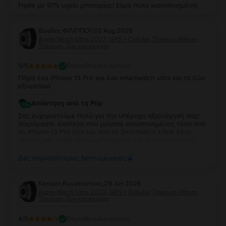
Ήρθε με 97% υγεία μπαταρίας! Είμαι πολύ ικανοποιημένη!
Βασίλης ΦΙΛΙΠΠΟΥ
,
02 Aug 2026
Apple Watch Ultra 2022, GPS + Cellular, Titanium 49mm,
Titanium, Σαν καινούργιο
5
/5
Επαληθευμένη κριτική
Πήρα ένα iPhone 13 Pro και ένα smartwatch ultra και τα δύο
εξαιρετικά
Απάντηση από τη Flip
Σας ευχαριστούμε πολύ για την υπέροχη αξιολόγησή σας!
Χαιρόμαστε ιδιαίτερα που μείνατε ικανοποιημένος τόσο από
το iPhone 13 Pro όσο και από το Smartwatch Ultra. Είναι
μεγάλη μας χαρά να γνωρίζουμε ότι και οι δύο συσκευές
ανταποκρίθηκαν στις προσδοκίες σας. Σας ευχαριστούμε για
την εμπιστοσύνη σας και ευχόμαστε να τα χαρείτε και τα
Δες περισσότερες λεπτομέρειες
δύο!
Κατσιος Κωνσταντίνος
,
29 Jun 2026
Apple Watch Ultra 2022, GPS + Cellular, Titanium 49mm,
Titanium, Σαν καινούργιο
4
/5
Επαληθευμένη κριτική