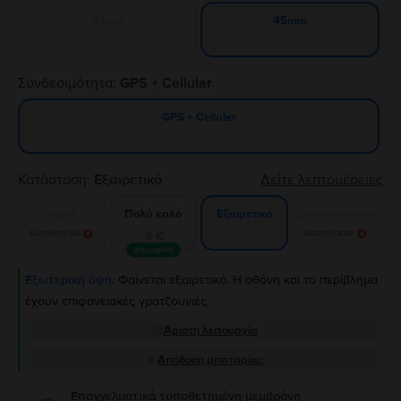
41mm
45mm
Συνδεσιμότητα:
GPS + Cellular
GPS + Cellular
Κατάσταση:
Εξαιρετικό
Δείτε λεπτομέρειες
Καλό
Πολύ καλό
Σαν καινούργιο
Εξαιρετικό
Ειδοποίησε με!
-8 €
Ειδοποίησε με!
Δημοφιλή
Εξωτερική όψη:
Φαίνεται εξαιρετικό. Η οθόνη και το περίβλημα
έχουν επιφανειακές γρατζουνιές.
Άριστη λειτουργία
Απόδοση μπαταρίας
Επαγγελματικά τοποθετημένη μεμβράνη