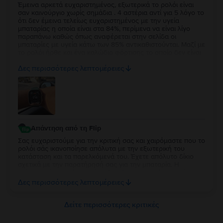
Έμεινα αρκετά ευχαριστημένος, εξωτερικά το ρολόι είναι
σαν καινούργιο χωρίς σημάδια . 4 αστέρια αντί για 5 λόγο το
ότι δεν έμεινα τελείως ευχαριστημένος με την υγεία
μπαταρίας η οποία είναι στα 84%, περίμενα να είναι λίγο
παραπάνω καθώς όπως αναφέρεται στην σελίδα οι
μπαταρίες με υγεία κάτω των 85% αντικαθιστούνται. Μαζί με
το ρολόι ήρθε και ένα καλώδιο φόρτισης το οποίο δεν είναι
κάτι το ιδιαίτερο αλλά άλλοι δεν βάζουν καν φορτιστή οποτε
Δες περισσότερες λεπτομέρειες
δεν μπορώ να έχω παράπονο.
Απάντηση από τη Flip
Σας ευχαριστούμε για την κριτική σας και χαιρόμαστε που το
ρολόι σάς ικανοποίησε απόλυτα με την εξωτερική του
κατάσταση και τα παρελκόμενά του. Έχετε απόλυτο δίκιο
σχετικά με την παρατήρησή σας για την μπαταρία. Η
επίσημη δέσμευσή μας είναι ότι κάθε συσκευή με υγεία
μπαταρίας κάτω από 85% περνάει αυτόματα από
Δες περισσότερες λεπτομέρειες
αντικατάσταση, επομένως το 84% αποτελεί δική μας αστοχία
κατά τον ποιοτικό έλεγχο. Καθώς η συσκευή σας καλύπτεται
από 2 χρόνια εγγύηση, θέλουμε να διορθώσουμε άμεσα
Δείτε περισσότερες κριτικές
αυτό το σφάλμα. Παρακαλούμε επικοινωνήστε μαζί μας
μέσω email στο contact@flip.gr ώστε να προγραμματίσουμε