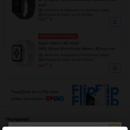
καλό
Αποστολή:
εκτιμώμενος 2-5 εργάσιμες ημέρες
Πληρωμή σε δόσεις, με 0% επιτόκιο
99
129
€
Τελευταίο σε απόθεμα
Apple Watch SE 2020
GPS, Silver Aluminium 44mm, Εξαιρετικό
Αποστολή:
εκτιμώμενος 2-5 εργάσιμες ημέρες
Πληρωμή σε δόσεις, με 0% επιτόκιο
99
154
€
Περιγραφή
Smartwatch Apple Watch Series 7 2021, GPS + Cellular, Titanium