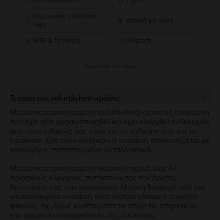
Εξωτερική αισθητική
Επαφή με υγρά
όψη
IMEI & firmware
Φόρτιση
Δες όλα τα τεστ
Τι είναι ένα refurbished προϊόν;
Μια ανακατασκευασμένη (refurbished) συσκευή είναι αυτή
που έχει ήδη χρησιμοποιηθεί και έχει ελεγχθεί ενδελεχώς
από τους ειδικούς μας τόσο για το software όσο και το
hardware. Εάν είναι αναγκαίο η συσκευή επισκευάζεται με
καινούργια, πιστοποιημένα ανταλλακτικά.
Μια ανακατασκευασμένη συσκευή περνά έως 67
ποιοτικούς ελέγχους, πιστοποιώντας την άριστη
λειτουργία της, σαν καινούργια. Η μόνη διαφορά από μια
ολοκαίνουργια συσκευή είναι κάποια ελαφριά σημάδια
φθοράς, όχι όμως ελαττώματα τα οποία θα επηρέαζαν
την άψογη λειτουργικότητα της συσκευής.