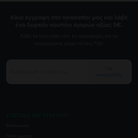
τo δωρεάν έλεγχο της μπαταρίας χωρίς καμία δική σας
επιβάρυνση. Είμαστε πάντα στη διάθεσή σας για να σας
εξασφαλίσουμε την εμπειρία 5 αστέρων που σας αξίζει!
Κάνε εγγραφή στο newsletter μας και λάβε
ένα δωρεάν κουπόνι αγορών αξίας 5€.
Λάβε τα τελευταία νέα, τις προσφορές και τις
ενημερώσεις μέχρι να πεις Flip!
Γίνε
συνδρομητής
ΣΧΕΤΙΚΆ ΜΕ ΤΗΝ FLIP
Επικοινωνία
Ποιοι είμαστε