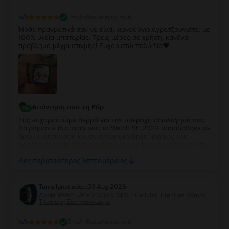
5
/5
Επαληθευμένη κριτική
Ήρθε πραγματικά σαν να είναι καινούργιο,αγρατζουνιστο, με
100% υγεία μπαταρίας. Τρεις μέρες σε χρήση, κανένα
πρόβλημα μέχρι στιγμής! Ευχαριστώ πολύ flip❤️
Απάντηση από τη Flip
Σας ευχαριστούμε θερμά για την υπέροχη αξιολόγησή σας!
Χαιρόμαστε ιδιαίτερα που το Watch SE 2022 παραδόθηκε σε
άριστη κατάσταση και ότι ανταποκρίθηκε πλήρως στις
προσδοκίες σας. Είναι μεγάλη μας χαρά να γνωρίζουμε ότι,
μέχρι στιγμής, η εμπειρία χρήσης είναι άψογη. Ευχόμαστε να
Δες περισσότερες λεπτομέρειες
απολαύσετε τη νέα σας συσκευή για πολλά χρόνια!
Tania Ignatiadou
,
03 Aug 2026
Apple Watch Ultra 2 2023, GPS + Cellular, Titanium 49mm,
Titanium, Σαν καινούργιο
5
/5
Επαληθευμένη κριτική