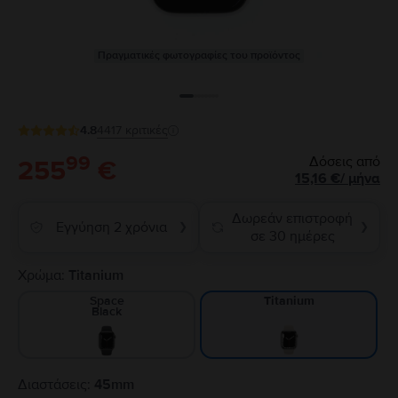
Πραγματικές φωτογραφίες του προϊόντος
4.8
4417
κριτικές
99
Δόσεις από
255
€
15,16
€
/
μήνα
Δωρεάν επιστροφή
Εγγύηση 2 χρόνια
❯
❯
σε 30 ημέρες
Χρώμα:
Titanium
Space
Titanium
Black
Διαστάσεις:
45mm