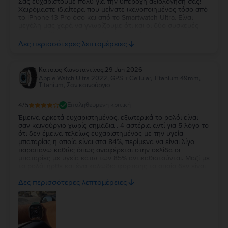
Σας ευχαριστούμε πολύ για την υπέροχη αξιολόγησή σας!
Χαιρόμαστε ιδιαίτερα που μείνατε ικανοποιημένος τόσο από
το iPhone 13 Pro όσο και από το Smartwatch Ultra. Είναι
μεγάλη μας χαρά να γνωρίζουμε ότι και οι δύο συσκευές
ανταποκρίθηκαν στις προσδοκίες σας. Σας ευχαριστούμε για
την εμπιστοσύνη σας και ευχόμαστε να τα χαρείτε και τα
Δες περισσότερες λεπτομέρειες
δύο!
Κατσιος Κωνσταντίνος
,
29 Jun 2026
Apple Watch Ultra 2022, GPS + Cellular, Titanium 49mm,
Titanium, Σαν καινούργιο
4
/5
Επαληθευμένη κριτική
Έμεινα αρκετά ευχαριστημένος, εξωτερικά το ρολόι είναι
σαν καινούργιο χωρίς σημάδια . 4 αστέρια αντί για 5 λόγο το
ότι δεν έμεινα τελείως ευχαριστημένος με την υγεία
μπαταρίας η οποία είναι στα 84%, περίμενα να είναι λίγο
παραπάνω καθώς όπως αναφέρεται στην σελίδα οι
μπαταρίες με υγεία κάτω των 85% αντικαθιστούνται. Μαζί με
το ρολόι ήρθε και ένα καλώδιο φόρτισης το οποίο δεν είναι
κάτι το ιδιαίτερο αλλά άλλοι δεν βάζουν καν φορτιστή οποτε
Δες περισσότερες λεπτομέρειες
δεν μπορώ να έχω παράπονο.