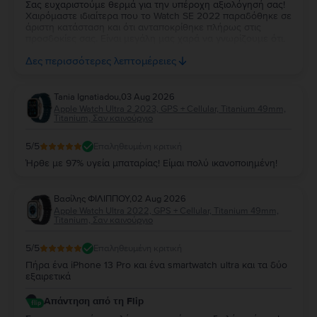
Σας ευχαριστούμε θερμά για την υπέροχη αξιολόγησή σας!
Χαιρόμαστε ιδιαίτερα που το Watch SE 2022 παραδόθηκε σε
άριστη κατάσταση και ότι ανταποκρίθηκε πλήρως στις
προσδοκίες σας. Είναι μεγάλη μας χαρά να γνωρίζουμε ότι,
μέχρι στιγμής, η εμπειρία χρήσης είναι άψογη. Ευχόμαστε να
Δες περισσότερες λεπτομέρειες
απολαύσετε τη νέα σας συσκευή για πολλά χρόνια!
Tania Ignatiadou
,
03 Aug 2026
Apple Watch Ultra 2 2023, GPS + Cellular, Titanium 49mm,
Titanium, Σαν καινούργιο
5
/5
Επαληθευμένη κριτική
Ήρθε με 97% υγεία μπαταρίας! Είμαι πολύ ικανοποιημένη!
Βασίλης ΦΙΛΙΠΠΟΥ
,
02 Aug 2026
Apple Watch Ultra 2022, GPS + Cellular, Titanium 49mm,
Titanium, Σαν καινούργιο
5
/5
Επαληθευμένη κριτική
Πήρα ένα iPhone 13 Pro και ένα smartwatch ultra και τα δύο
εξαιρετικά
Απάντηση από τη Flip