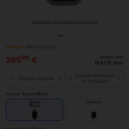
Πραγματικές φωτογραφίες του προϊόντος
4.8
4413
κριτικές
99
Δόσεις από
265
€
15,67
€
/
μήνα
Δωρεάν επιστροφή
Εγγύηση 2 χρόνια
❯
❯
σε 30 ημέρες
Χρώμα:
Space Black
Titanium
Space
Black