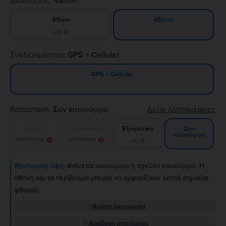
Διαστάσεις:
45mm
41mm
45mm
-26 €
Συνδεσιμότητα:
GPS + Cellular
GPS + Cellular
Κατάσταση:
Σαν καινούργιο
Δείτε λεπτομέρειες
Καλό
Πολύ καλό
Εξαιρετικό
Σαν
καινούργιο
Ειδοποίησε με!
Ειδοποίησε με!
-10 €
Εξωτερική όψη:
Φαίνεται καινούργιο ή σχεδόν καινούργιο. Η
οθόνη και το περίβλημα μπορεί να εμφανίζουν λεπτά σημάδια
φθοράς.
Άριστη λειτουργία
Απόδοση μπαταρίας