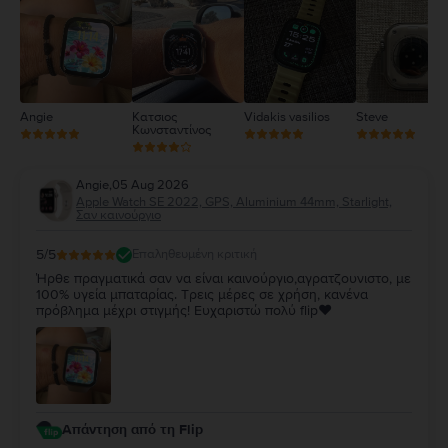
2
1
Angie
Κατσιος
Vidakis vasilios
Steve
Κωνσταντίνος
Angie
,
05 Aug 2026
Apple Watch SE 2022, GPS, Aluminium 44mm, Starlight,
Σαν καινούργιο
5
/5
Επαληθευμένη κριτική
Ήρθε πραγματικά σαν να είναι καινούργιο,αγρατζουνιστο, με
100% υγεία μπαταρίας. Τρεις μέρες σε χρήση, κανένα
πρόβλημα μέχρι στιγμής! Ευχαριστώ πολύ flip❤️
Απάντηση από τη Flip