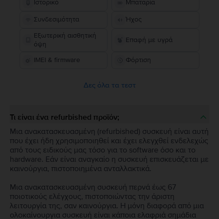
Ιστορικό
Μπαταρία
Συνδεσιμότητα
Ήχος
Εξωτερική αισθητική
Επαφή με υγρά
όψη
IMEI & firmware
Φόρτιση
Δες όλα τα τεστ
Τι είναι ένα refurbished προϊόν;
Μια ανακατασκευασμένη (refurbished) συσκευή είναι αυτή
που έχει ήδη χρησιμοποιηθεί και έχει ελεγχθεί ενδελεχώς
από τους ειδικούς μας τόσο για το software όσο και το
hardware. Εάν είναι αναγκαίο η συσκευή επισκευάζεται με
καινούργια, πιστοποιημένα ανταλλακτικά.
Μια ανακατασκευασμένη συσκευή περνά έως 67
ποιοτικούς ελέγχους, πιστοποιώντας την άριστη
λειτουργία της, σαν καινούργια. Η μόνη διαφορά από μια
ολοκαίνουργια συσκευή είναι κάποια ελαφριά σημάδια