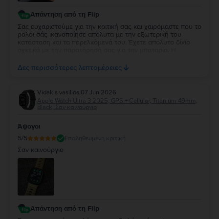
Απάντηση από τη Flip
Σας ευχαριστούμε για την κριτική σας και χαιρόμαστε που το
ρολόι σάς ικανοποίησε απόλυτα με την εξωτερική του
κατάσταση και τα παρελκόμενά του. Έχετε απόλυτο δίκιο
σχετικά με την παρατήρησή σας για την μπαταρία. Η
επίσημη δέσμευσή μας είναι ότι κάθε συσκευή με υγεία
μπαταρίας κάτω από 85% περνάει αυτόματα από
Δες περισσότερες λεπτομέρειες
αντικατάσταση, επομένως το 84% αποτελεί δική μας αστοχία
κατά τον ποιοτικό έλεγχο. Καθώς η συσκευή σας καλύπτεται
από 2 χρόνια εγγύηση, θέλουμε να διορθώσουμε άμεσα
Vidakis vasilios
,
07 Jun 2026
αυτό το σφάλμα. Παρακαλούμε επικοινωνήστε μαζί μας
Apple Watch Ultra 3 2025, GPS + Cellular, Titanium 49mm,
μέσω email στο contact@flip.gr ώστε να προγραμματίσουμε
Black, Σαν καινούργιο
τo δωρεάν έλεγχο της μπαταρίας χωρίς καμία δική σας
επιβάρυνση. Είμαστε πάντα στη διάθεσή σας για να σας
Άψογοι
εξασφαλίσουμε την εμπειρία 5 αστέρων που σας αξίζει!
5
/5
Επαληθευμένη κριτική
Σαν καινούργιο
Απάντηση από τη Flip