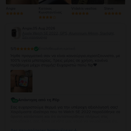
Angie
Κατσιος
Vidakis vasilios
Steve
Κωνσταντίνος
Angie
,
05 Aug 2026
Apple Watch SE 2022, GPS, Aluminium 44mm, Starlight,
Σαν καινούργιο
5
/5
Επαληθευμένη κριτική
Ήρθε πραγματικά σαν να είναι καινούργιο,αγρατζουνιστο, με
100% υγεία μπαταρίας. Τρεις μέρες σε χρήση, κανένα
πρόβλημα μέχρι στιγμής! Ευχαριστώ πολύ flip❤️
Απάντηση από τη Flip
Σας ευχαριστούμε θερμά για την υπέροχη αξιολόγησή σας!
Χαιρόμαστε ιδιαίτερα που το Watch SE 2022 παραδόθηκε σε
άριστη κατάσταση και ότι ανταποκρίθηκε πλήρως στις
προσδοκίες σας. Είναι μεγάλη μας χαρά να γνωρίζουμε ότι,
μέχρι στιγμής, η εμπειρία χρήσης είναι άψογη. Ευχόμαστε να
Δες περισσότερες λεπτομέρειες
απολαύσετε τη νέα σας συσκευή για πολλά χρόνια!