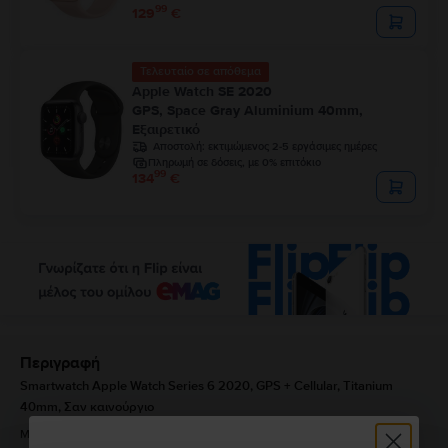
99
129
€
Τελευταίο σε απόθεμα
Apple Watch SE 2020
GPS, Space Gray Aluminium 40mm,
Εξαιρετικό
Αποστολή:
εκτιμώμενος 2-5 εργάσιμες ημέρες
Πληρωμή σε δόσεις, με 0% επιτόκιο
99
134
€
Περιγραφή
Smartwatch Apple Watch Series 6 2020, GPS + Cellular, Titanium
40mm, Σαν καινούργιο
Μια πιο υγιεινή ζωή είναι μια πιο απολαυστική ζωή. Με το Apple Watch 6,