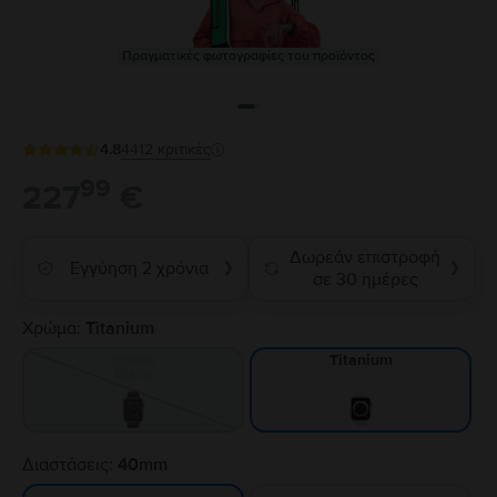
Πραγματικές φωτογραφίες του προϊόντος
4.8
4412
κριτικές
99
227
€
Δωρεάν επιστροφή
Εγγύηση 2 χρόνια
❯
❯
σε 30 ημέρες
Χρώμα:
Titanium
Space
Titanium
Black
Διαστάσεις:
40mm