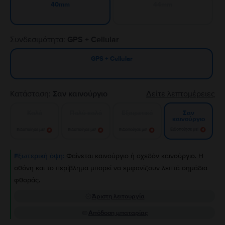
44mm
40mm
Συνδεσιμότητα:
GPS + Cellular
GPS + Cellular
Κατάσταση:
Σαν καινούργιο
Δείτε λεπτομέρειες
Καλό
Πολύ καλό
Εξαιρετικό
Σαν
καινούργιο
Ειδοποίησε με!
Ειδοποίησε με!
Ειδοποίησε με!
Ειδοποίησε με!
Εξωτερική όψη:
Φαίνεται καινούργιο ή σχεδόν καινούργιο. Η
οθόνη και το περίβλημα μπορεί να εμφανίζουν λεπτά σημάδια
φθοράς.
Άριστη λειτουργία
Απόδοση μπαταρίας