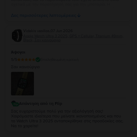
σχετικά με την παρατήρησή σας για την μπαταρία. Η
επίσημη δέσμευσή μας είναι ότι κάθε συσκευή με υγεία
μπαταρίας κάτω από 85% περνάει αυτόματα από
Δες περισσότερες λεπτομέρειες
αντικατάσταση, επομένως το 84% αποτελεί δική μας αστοχία
κατά τον ποιοτικό έλεγχο. Καθώς η συσκευή σας καλύπτεται
από 2 χρόνια εγγύηση, θέλουμε να διορθώσουμε άμεσα
Vidakis vasilios
,
07 Jun 2026
αυτό το σφάλμα. Παρακαλούμε επικοινωνήστε μαζί μας
Apple Watch Ultra 3 2025, GPS + Cellular, Titanium 49mm,
μέσω email στο contact@flip.gr ώστε να προγραμματίσουμε
Black, Σαν καινούργιο
τo δωρεάν έλεγχο της μπαταρίας χωρίς καμία δική σας
επιβάρυνση. Είμαστε πάντα στη διάθεσή σας για να σας
Άψογοι
εξασφαλίσουμε την εμπειρία 5 αστέρων που σας αξίζει!
5
/5
Επαληθευμένη κριτική
Σαν καινούργιο
Απάντηση από τη Flip
Σας ευχαριστούμε πολύ για την αξιολόγησή σας!
Χαιρόμαστε ιδιαίτερα που μείνατε ικανοποιημένος και που
το Watch Ultra 3 2025 ανταποκρίθηκε στις προσδοκίες σας.
Να το χαρείτε!