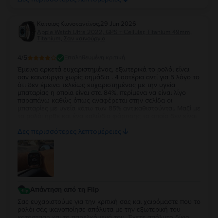
δύο!
Κατσιος Κωνσταντίνος
,
29 Jun 2026
Apple Watch Ultra 2022, GPS + Cellular, Titanium 49mm,
Titanium, Σαν καινούργιο
4
/5
Επαληθευμένη κριτική
Έμεινα αρκετά ευχαριστημένος, εξωτερικά το ρολόι είναι
σαν καινούργιο χωρίς σημάδια . 4 αστέρια αντί για 5 λόγο το
ότι δεν έμεινα τελείως ευχαριστημένος με την υγεία
μπαταρίας η οποία είναι στα 84%, περίμενα να είναι λίγο
παραπάνω καθώς όπως αναφέρεται στην σελίδα οι
μπαταρίες με υγεία κάτω των 85% αντικαθιστούνται. Μαζί με
το ρολόι ήρθε και ένα καλώδιο φόρτισης το οποίο δεν είναι
κάτι το ιδιαίτερο αλλά άλλοι δεν βάζουν καν φορτιστή οποτε
Δες περισσότερες λεπτομέρειες
δεν μπορώ να έχω παράπονο.
Απάντηση από τη Flip
Σας ευχαριστούμε για την κριτική σας και χαιρόμαστε που το
ρολόι σάς ικανοποίησε απόλυτα με την εξωτερική του
κατάσταση και τα παρελκόμενά του. Έχετε απόλυτο δίκιο