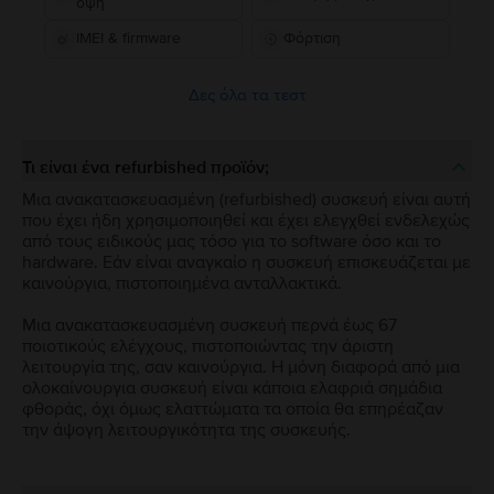
όψη
IMEI & firmware
Φόρτιση
Δες όλα τα τεστ
Τι είναι ένα refurbished προϊόν;
Μια ανακατασκευασμένη (refurbished) συσκευή είναι αυτή
που έχει ήδη χρησιμοποιηθεί και έχει ελεγχθεί ενδελεχώς
από τους ειδικούς μας τόσο για το software όσο και το
hardware. Εάν είναι αναγκαίο η συσκευή επισκευάζεται με
καινούργια, πιστοποιημένα ανταλλακτικά.
Μια ανακατασκευασμένη συσκευή περνά έως 67
ποιοτικούς ελέγχους, πιστοποιώντας την άριστη
λειτουργία της, σαν καινούργια. Η μόνη διαφορά από μια
ολοκαίνουργια συσκευή είναι κάποια ελαφριά σημάδια
φθοράς, όχι όμως ελαττώματα τα οποία θα επηρέαζαν
την άψογη λειτουργικότητα της συσκευής.