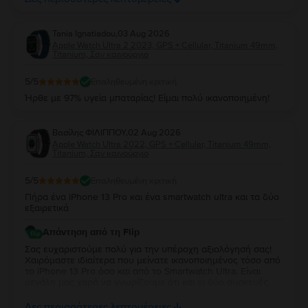
Tania Ignatiadou
,
03 Aug 2026
Apple Watch Ultra 2 2023, GPS + Cellular, Titanium 49mm,
Titanium, Σαν καινούργιο
5
/5
Επαληθευμένη κριτική
Ήρθε με 97% υγεία μπαταρίας! Είμαι πολύ ικανοποιημένη!
Βασίλης ΦΙΛΙΠΠΟΥ
,
02 Aug 2026
Apple Watch Ultra 2022, GPS + Cellular, Titanium 49mm,
Titanium, Σαν καινούργιο
5
/5
Επαληθευμένη κριτική
Πήρα ένα iPhone 13 Pro και ένα smartwatch ultra και τα δύο
εξαιρετικά
Απάντηση από τη Flip
Σας ευχαριστούμε πολύ για την υπέροχη αξιολόγησή σας!
Χαιρόμαστε ιδιαίτερα που μείνατε ικανοποιημένος τόσο από
το iPhone 13 Pro όσο και από το Smartwatch Ultra. Είναι
μεγάλη μας χαρά να γνωρίζουμε ότι και οι δύο συσκευές
ανταποκρίθηκαν στις προσδοκίες σας. Σας ευχαριστούμε για
την εμπιστοσύνη σας και ευχόμαστε να τα χαρείτε και τα
Δες περισσότερες λεπτομέρειες