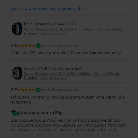
μέχρι στιγμής, η εμπειρία χρήσης είναι άψογη. Ευχόμαστε να
Δες περισσότερες λεπτομέρειες
απολαύσετε τη νέα σας συσκευή για πολλά χρόνια!
Tania Ignatiadou
,
03 Aug 2026
Apple Watch Ultra 2 2023, GPS + Cellular, Titanium 49mm,
Titanium, Σαν καινούργιο
5
/5
Επαληθευμένη κριτική
Ήρθε με 97% υγεία μπαταρίας! Είμαι πολύ ικανοποιημένη!
Βασίλης ΦΙΛΙΠΠΟΥ
,
02 Aug 2026
Apple Watch Ultra 2022, GPS + Cellular, Titanium 49mm,
Titanium, Σαν καινούργιο
5
/5
Επαληθευμένη κριτική
Πήρα ένα iPhone 13 Pro και ένα smartwatch ultra και τα δύο
εξαιρετικά
Απάντηση από τη Flip
Σας ευχαριστούμε πολύ για την υπέροχη αξιολόγησή σας!
Χαιρόμαστε ιδιαίτερα που μείνατε ικανοποιημένος τόσο από
το iPhone 13 Pro όσο και από το Smartwatch Ultra. Είναι
μεγάλη μας χαρά να γνωρίζουμε ότι και οι δύο συσκευές