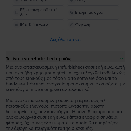
Συνδεσιμότητα
Ήχος
Εξωτερική αισθητική
Επαφή με υγρά
όψη
IMEI & firmware
Φόρτιση
Δες όλα τα τεστ
Τι είναι ένα refurbished προϊόν;
Μια ανακατασκευασμένη (refurbished) συσκευή είναι αυτή
που έχει ήδη χρησιμοποιηθεί και έχει ελεγχθεί ενδελεχώς
από τους ειδικούς μας τόσο για το software όσο και το
hardware. Εάν είναι αναγκαίο η συσκευή επισκευάζεται με
καινούργια, πιστοποιημένα ανταλλακτικά.
Μια ανακατασκευασμένη συσκευή περνά έως 67
ποιοτικούς ελέγχους, πιστοποιώντας την άριστη
λειτουργία της, σαν καινούργια. Η μόνη διαφορά από μια
ολοκαίνουργια συσκευή είναι κάποια ελαφριά σημάδια
φθοράς, όχι όμως ελαττώματα τα οποία θα επηρέαζαν
την άψογη λειτουργικότητα της συσκευής.