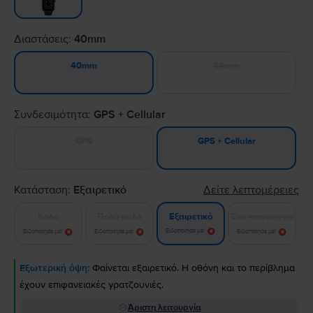
Διαστάσεις:
40mm
44mm
40mm
Συνδεσιμότητα:
GPS + Cellular
GPS
GPS + Cellular
Κατάσταση:
Εξαιρετικό
Δείτε λεπτομέρειες
Καλό
Πολύ καλό
Σαν καινούργιο
Εξαιρετικό
Ειδοποίησε με!
Ειδοποίησε με!
Ειδοποίησε με!
Ειδοποίησε με!
Εξωτερική όψη:
Φαίνεται εξαιρετικό. Η οθόνη και το περίβλημα
έχουν επιφανειακές γρατζουνιές.
Άριστη λειτουργία