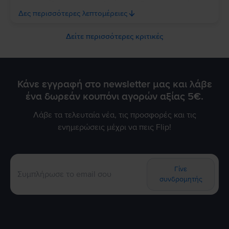
ανταποκρίθηκαν στις προσδοκίες σας. Σας ευχαριστούμε για
την εμπιστοσύνη σας και ευχόμαστε να τα χαρείτε και τα
Δες περισσότερες λεπτομέρειες
δύο!
Δείτε περισσότερες κριτικές
Κάνε εγγραφή στο newsletter μας και λάβε
ένα δωρεάν κουπόνι αγορών αξίας 5€.
Λάβε τα τελευταία νέα, τις προσφορές και τις
ενημερώσεις μέχρι να πεις Flip!
Γίνε
συνδρομητής