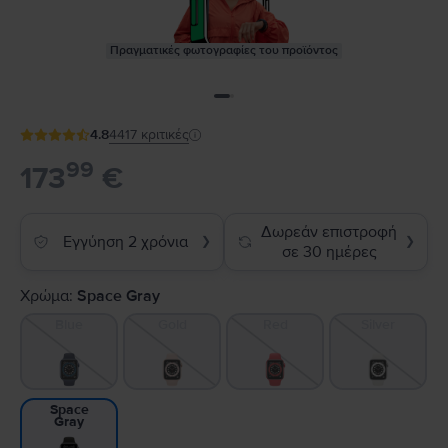
Πραγματικές φωτογραφίες του προϊόντος
4.8
4417
κριτικές
99
173
€
Δωρεάν επιστροφή
Εγγύηση 2 χρόνια
❯
❯
σε 30 ημέρες
Χρώμα:
Space Gray
Blue
Gold
Red
Silver
Space
Gray