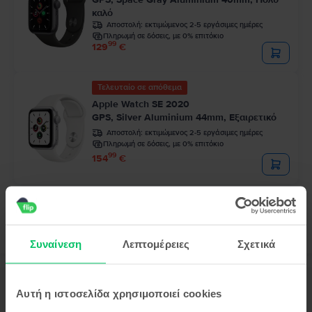
καλό
Αποστολή:
εκτιμώμενος 2-5 εργάσιμες ημέρες
Πληρωμή σε δόσεις, με 0% επιτόκιο
99
129
€
Τελευταίο σε απόθεμα
Apple Watch SE 2020
GPS, Silver Aluminium 44mm, Εξαιρετικό
Αποστολή:
εκτιμώμενος 2-5 εργάσιμες ημέρες
Πληρωμή σε δόσεις, με 0% επιτόκιο
99
154
€
Συναίνεση
Λεπτομέρειες
Σχετικά
Περιγραφή
Αυτή η ιστοσελίδα χρησιμοποιεί cookies
Smartwatch Apple Watch Series 6 2020, GPS + Cellular, Space Gray