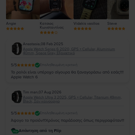
Angie
Κατσιος
Vidakis vasilios
Steve
Κωνσταντίνος
Anastasia
,
08 Feb 2025
Apple Watch Series 6 2020, GPS + Cellular, Aluminium
40mm, Space Gray, Εξαιρετικό
5
/5
Επαληθευμένη κριτική
Το ρολόι είναι υπέροχο σίγουρα θα ξαναγοράσω από εσάς!!!!
Apple Watch 6
Tim man
,
07 Aug 2026
Apple Watch Ultra 3 2025, GPS + Cellular, Titanium 49mm,
Black, Σαν καινούργιο
5
/5
Επαληθευμένη κριτική
Άψογο το προϊόν!!!Χρόνος παράδοσης όπως περιγραφόταν!!!
Απάντηση από τη Flip