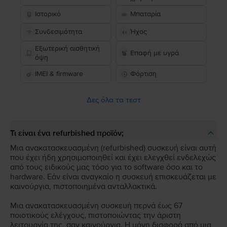
Ιστορικό
Μπαταρία
Συνδεσιμότητα
Ήχος
Εξωτερική αισθητική
Επαφή με υγρά
όψη
IMEI & firmware
Φόρτιση
Δες όλα τα τεστ
Τι είναι ένα refurbished προϊόν;
Μια ανακατασκευασμένη (refurbished) συσκευή είναι αυτή
που έχει ήδη χρησιμοποιηθεί και έχει ελεγχθεί ενδελεχώς
από τους ειδικούς μας τόσο για το software όσο και το
hardware. Εάν είναι αναγκαίο η συσκευή επισκευάζεται με
καινούργια, πιστοποιημένα ανταλλακτικά.
Μια ανακατασκευασμένη συσκευή περνά έως 67
ποιοτικούς ελέγχους, πιστοποιώντας την άριστη
λειτουργία της, σαν καινούργια. Η μόνη διαφορά από μια