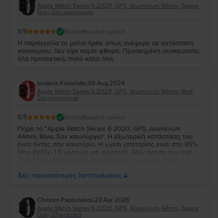
Apple Watch Series 6 2020, GPS, Aluminium 44mm, Space
Gray, Σαν καινούργιο
5
/5
Επαληθευμένη κριτική
Η παραγγελία το ρολοι ήρθε όπως ανέφερε σε κατάσταση
καινούριου, δεν είχε καμία φθορά. Προσεγμένη συσκευασία,
όλα προσεκτικά, πολύ καλά όλα.
Iordanis Kostelidis
,
09 Aug 2024
Apple Watch Series 6 2020, GPS, Aluminium 44mm, Red,
Σαν καινούργιο
5
/5
Επαληθευμένη κριτική
Πήρα το "Apple Watch Series 6 2020, GPS, Aluminium
44mm, Blue, Σαν καινούργιο". Η εξωτερική κατάσταση του
ειναι όντος σαν καινούριο. Η υγεία μπαταρίας ειναι στο 95%.
Μου βγάζει 1.5 μέρα με μια φόρτηση. Μου άρεσε που ειχε
έξτρα λουράκι (μεγάλο). Αρχικά σκεφτόμουν να πάρω
Refurbished από άλλο site, αλλά ένας γνωστός μου, μου
Δες περισσότερες λεπτομέρειες
ειπε για το flip οπότε είπα να το δοκιμάσω.
Christos Papoulakos
,
23 Apr 2026
Apple Watch Series 6 2020, GPS, Aluminium 44mm, Space
Gray, Εξαιρετικό