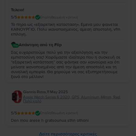
Τελειο!
5
/5
Επαληθευμένη κριτική
Το πηρα ως «εξαιρετικη κατασταση». Εμενα μου φαινεται
ΚΑΙΝΟΥΡΓΙΟ. Πολυ ικανοποιημενος, αμεση αποστολη, vfm
επιλογη.
Απάντηση από τη Flip
Σας ευχαριστούμε πολύ για την αξιολόγηση και την
εμπιστοσύνη σας! Χαιρόμαστε ιδιαίτερα που η συσκευή σε
“εξαιρετική κατάσταση” σας φάνηκε σαν καινούρια και ότι
μείνατε ικανοποιημένος από την άμεση αποστολή και τη
συνολική εμπειρία. Θα χαρούμε να σας εξυπηρετήσουμε
ξανά στο μέλλον!
Giannis Rizos
,
11 May 2025
Apple Watch Series 6 2020, GPS, Aluminium 44mm, Red,
Πολύ καλό
5
/5
Επαληθευμένη κριτική
Den mou arese h gratsounua sthn othoni
Δείτε περισσότερες κριτικές