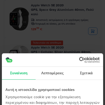
Apple Watch SE 2020
GPS, Space Gray Aluminium 40mm, Πολύ
καλό
Αποστολή:
εκτιμώμενος 2-5 εργάσιμες ημέρες
Πληρωμή σε δόσεις, με 0% επιτόκιο
99
129
€
Τελευταίο σε απόθεμα
Apple Watch SE 2020
GPS + Cellular, Silver Aluminium 44mm,
Εξαιρετικό
Αποστολή:
εκτιμώμενος 2-5 εργάσιμες ημέρες
Πληρωμή σε δόσεις, με 0% επιτόκιο
99
169
€
Συναίνεση
Λεπτομέρειες
Σχετικά
Αυτή η ιστοσελίδα χρησιμοποιεί cookies
Χρησιμοποιούμε cookie για την εξατομίκευση
περιεχομένου και διαφημίσεων, την παροχή λειτουργιών