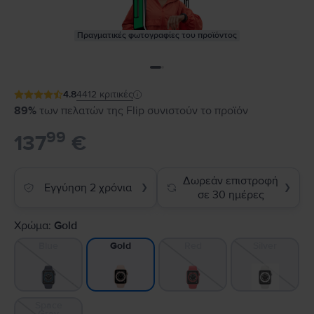
Πραγματικές φωτογραφίες του προϊόντος
4.8
4412
κριτικές
89%
των πελατών της Flip συνιστούν το προϊόν
99
137
€
Δωρεάν επιστροφή
Εγγύηση 2 χρόνια
❯
❯
σε 30 ημέρες
Χρώμα:
Gold
Blue
Red
Silver
Gold
Space
Gray