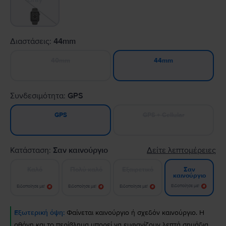
Διαστάσεις:
44mm
40mm
44mm
Συνδεσιμότητα:
GPS
GPS + Cellular
GPS
Κατάσταση:
Σαν καινούργιο
Δείτε λεπτομέρειες
Καλό
Πολύ καλό
Εξαιρετικό
Σαν
καινούργιο
Ειδοποίησε με!
Ειδοποίησε με!
Ειδοποίησε με!
Ειδοποίησε με!
Εξωτερική όψη:
Φαίνεται καινούργιο ή σχεδόν καινούργιο. Η
οθόνη και το περίβλημα μπορεί να εμφανίζουν λεπτά σημάδια