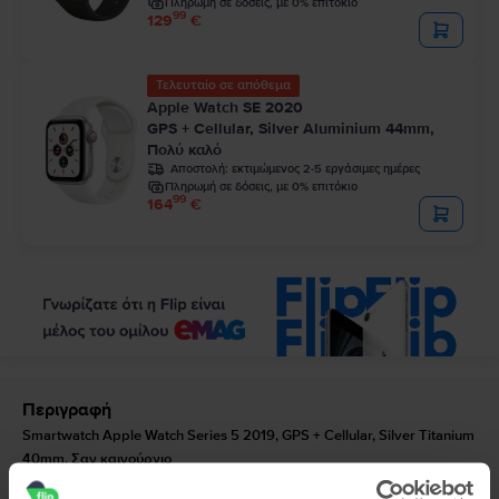
Πληρωμή σε δόσεις, με 0% επιτόκιο
99
129
€
Τελευταίο σε απόθεμα
Apple Watch SE 2020
GPS + Cellular, Silver Aluminium 44mm,
Πολύ καλό
Αποστολή:
εκτιμώμενος 2-5 εργάσιμες ημέρες
Πληρωμή σε δόσεις, με 0% επιτόκιο
99
164
€
Περιγραφή
Smartwatch Apple Watch Series 5 2019, GPS + Cellular, Silver Titanium
40mm, Σαν καινούργιο
Επιλέξτε ένα ρολόι που ταιριάζει με τις φιλοδοξίες σας. Το Apple Watch 5