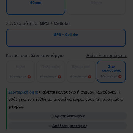
44mm
40mm
Συνδεσιμότητα:
GPS + Cellular
GPS + Cellular
Κατάσταση:
Σαν καινούργιο
Δείτε λεπτομέρειες
Καλό
Πολύ καλό
Εξαιρετικό
Σαν
καινούργιο
Ειδοποίησε με!
Ειδοποίησε με!
Ειδοποίησε με!
Ειδοποίησε με!
Εξωτερική όψη:
Φαίνεται καινούργιο ή σχεδόν καινούργιο. Η
οθόνη και το περίβλημα μπορεί να εμφανίζουν λεπτά σημάδια
φθοράς.
Άριστη λειτουργία
Απόδοση μπαταρίας