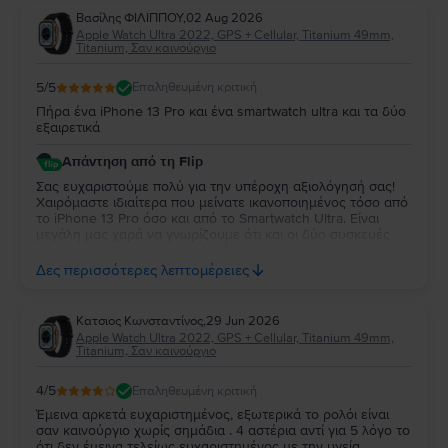
Βασίλης ΦΙΛΙΠΠΟΥ
,
02 Aug 2026
Apple Watch Ultra 2022, GPS + Cellular, Titanium 49mm,
Titanium, Σαν καινούργιο
5
/5
Επαληθευμένη κριτική
Πήρα ένα iPhone 13 Pro και ένα smartwatch ultra και τα δύο
εξαιρετικά
Απάντηση από τη Flip
Σας ευχαριστούμε πολύ για την υπέροχη αξιολόγησή σας!
Χαιρόμαστε ιδιαίτερα που μείνατε ικανοποιημένος τόσο από
το iPhone 13 Pro όσο και από το Smartwatch Ultra. Είναι
μεγάλη μας χαρά να γνωρίζουμε ότι και οι δύο συσκευές
ανταποκρίθηκαν στις προσδοκίες σας. Σας ευχαριστούμε για
την εμπιστοσύνη σας και ευχόμαστε να τα χαρείτε και τα
Δες περισσότερες λεπτομέρειες
δύο!
Κατσιος Κωνσταντίνος
,
29 Jun 2026
Apple Watch Ultra 2022, GPS + Cellular, Titanium 49mm,
Titanium, Σαν καινούργιο
4
/5
Επαληθευμένη κριτική
Έμεινα αρκετά ευχαριστημένος, εξωτερικά το ρολόι είναι
σαν καινούργιο χωρίς σημάδια . 4 αστέρια αντί για 5 λόγο το
ότι δεν έμεινα τελείως ευχαριστημένος με την υγεία