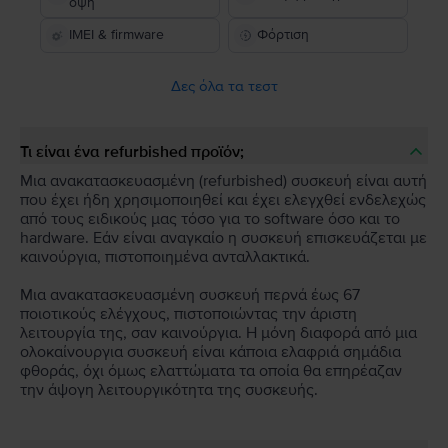
όψη
IMEI & firmware
Φόρτιση
Δες όλα τα τεστ
Τι είναι ένα refurbished προϊόν;
Μια ανακατασκευασμένη (refurbished) συσκευή είναι αυτή
που έχει ήδη χρησιμοποιηθεί και έχει ελεγχθεί ενδελεχώς
από τους ειδικούς μας τόσο για το software όσο και το
hardware. Εάν είναι αναγκαίο η συσκευή επισκευάζεται με
καινούργια, πιστοποιημένα ανταλλακτικά.
Μια ανακατασκευασμένη συσκευή περνά έως 67
ποιοτικούς ελέγχους, πιστοποιώντας την άριστη
λειτουργία της, σαν καινούργια. Η μόνη διαφορά από μια
ολοκαίνουργια συσκευή είναι κάποια ελαφριά σημάδια
φθοράς, όχι όμως ελαττώματα τα οποία θα επηρέαζαν
την άψογη λειτουργικότητα της συσκευής.