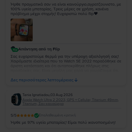
Ήρθε πραγματικά σαν να είναι καινούργιο,αγρατζουνιστο, με
100% υγεία μπαταρίας. Τρεις μέρες σε χρήση, κανένα
πρόβλημα μέχρι στιγμής! Ευχαριστώ πολύ flip❤️
Απάντηση από τη Flip
Σας ευχαριστούμε θερμά για την υπέροχη αξιολόγησή σας!
Χαιρόμαστε ιδιαίτερα που το Watch SE 2022 παραδόθηκε σε
άριστη κατάσταση και ότι ανταποκρίθηκε πλήρως στις
προσδοκίες σας. Είναι μεγάλη μας χαρά να γνωρίζουμε ότι,
μέχρι στιγμής, η εμπειρία χρήσης είναι άψογη. Ευχόμαστε να
Δες περισσότερες λεπτομέρειες
απολαύσετε τη νέα σας συσκευή για πολλά χρόνια!
Tania Ignatiadou
,
03 Aug 2026
Apple Watch Ultra 2 2023, GPS + Cellular, Titanium 49mm,
Titanium, Σαν καινούργιο
5
/5
Επαληθευμένη κριτική
Ήρθε με 97% υγεία μπαταρίας! Είμαι πολύ ικανοποιημένη!