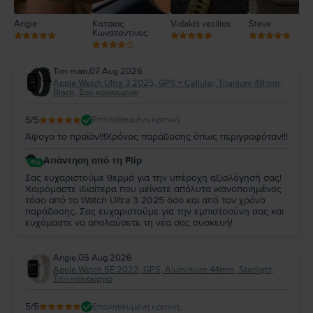
Angie
Κατσιος
Vidakis vasilios
Steve
Κωνσταντίνος
Tim man
,
07 Aug 2026
Apple Watch Ultra 3 2025, GPS + Cellular, Titanium 49mm,
Black, Σαν καινούργιο
5
/5
Επαληθευμένη κριτική
Άψογο το προϊόν!!!Χρόνος παράδοσης όπως περιγραφόταν!!!
Απάντηση από τη Flip
Σας ευχαριστούμε θερμά για την υπέροχη αξιολόγησή σας!
Χαιρόμαστε ιδιαίτερα που μείνατε απόλυτα ικανοποιημένος
τόσο από το Watch Ultra 3 2025 όσο και από τον χρόνο
παράδοσης. Σας ευχαριστούμε για την εμπιστοσύνη σας και
ευχόμαστε να απολαύσετε τη νέα σας συσκευή!
Angie
,
05 Aug 2026
Apple Watch SE 2022, GPS, Aluminium 44mm, Starlight,
Σαν καινούργιο
5
/5
Επαληθευμένη κριτική