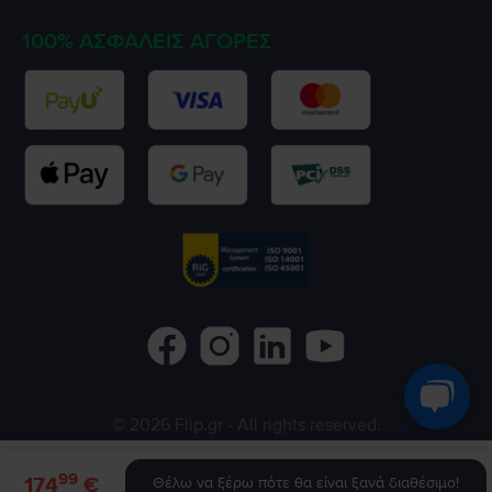
100% ΑΣΦΑΛΕΊΣ ΑΓΟΡΈΣ
©
2026
Flip.gr
- All rights reserved.
Flip.ro
Flip.bg
Rejoy.hu
99
174
€
Θέλω να ξέρω πότε θα είναι ξανά διαθέσιμο!