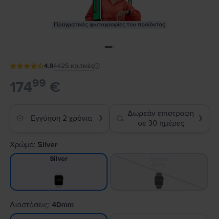
Πραγματικές φωτογραφίες του προϊόντος
4.8
4425
κριτικές
99
174
€
Δωρεάν επιστροφή
Εγγύηση 2 χρόνια
❯
❯
σε 30 ημέρες
Χρώμα:
Silver
Space
Silver
Gray
Διαστάσεις:
40mm