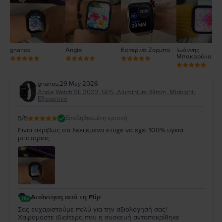
1
gnanos
Angie
Κατερίνα Ζορμπα
Ιωάννης
Μπακαούκας
gnanos
,
29 May 2026
Apple Watch SE 2022, GPS, Aluminium 44mm, Midnight,
Εξαιρετικό
5
/5
Επαληθευμένη κριτική
Ειναι ακριβως οτι λεει,εμενα ετυχε να εχει 100% υγεια
μπαταριας
Απάντηση από τη Flip
Σας ευχαριστούμε πολύ για την αξιολόγησή σας!
Χαιρόμαστε ιδιαίτερα που η συσκευή ανταποκρίθηκε