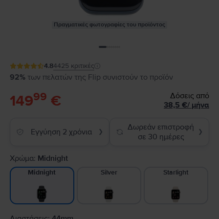
Πραγματικές φωτογραφίες του προϊόντος
4.8
4425
κριτικές
92%
των πελατών της Flip συνιστούν το προϊόν
99
Δόσεις από
149
€
38,5
€
/
μήνα
Δωρεάν επιστροφή
Εγγύηση 2 χρόνια
❯
❯
σε 30 ημέρες
Χρώμα:
Midnight
Silver
Starlight
Midnight
Διαστάσεις:
44mm