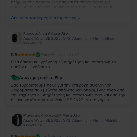
πλήρως στις προσδοκίες σας και ότι παραλάβατε μια
συσκευή σε τόσο εξαιρετική κατάσταση. Η ομάδα μας
καταβάλλει κάθε προσπάθεια ώστε οι περιγραφές των
προϊόντων να ανταποκρίνονται με ακρίβεια στην πραγματική
Δες περισσότερες λεπτομέρειες
τους κατάσταση. Nα τη χαρείτε!
Κρουστάλης
,
29 Apr 2026
Apple Watch SE 2022, GPS, Aluminium 44mm, Silver,
Εξαιρετικό
5
/5
Επαληθευμένη κριτική
Όλα άριστα και γρήγορη εξυπηρέτηση και αποστολή το
προϊόν αψεγάδιαστο
Απάντηση από τη Flip
Σας ευχαριστούμε πολύ για την υπέροχη αξιολόγηση!
Χαιρόμαστε που μείνατε απόλυτα ικανοποιημένος τόσο από
την ταχύτητα εξυπηρέτησης και αποστολής όσο και από την
άψογη κατάσταση του Watch SE 2022. Να το χαρείτε!
Μανιατης Ανδρέας
,
04 Mar 2026
Apple Watch SE 2022, GPS, Aluminium 44mm, Midnight,
Εξαιρετικό
5
/5
Επαληθευμένη κριτική