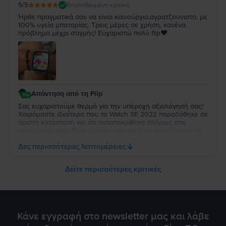
5
/5
Επαληθευμένη κριτική
Ήρθε πραγματικά σαν να είναι καινούργιο,αγρατζουνιστο, με
100% υγεία μπαταρίας. Τρεις μέρες σε χρήση, κανένα
πρόβλημα μέχρι στιγμής! Ευχαριστώ πολύ flip❤️
Απάντηση από τη Flip
Σας ευχαριστούμε θερμά για την υπέροχη αξιολόγησή σας!
Χαιρόμαστε ιδιαίτερα που το Watch SE 2022 παραδόθηκε σε
άριστη κατάσταση και ότι ανταποκρίθηκε πλήρως στις
προσδοκίες σας. Είναι μεγάλη μας χαρά να γνωρίζουμε ότι,
μέχρι στιγμής, η εμπειρία χρήσης είναι άψογη. Ευχόμαστε να
Δες περισσότερες λεπτομέρειες
απολαύσετε τη νέα σας συσκευή για πολλά χρόνια!
Δείτε περισσότερες κριτικές
Κάνε εγγραφή στο newsletter μας και λάβε