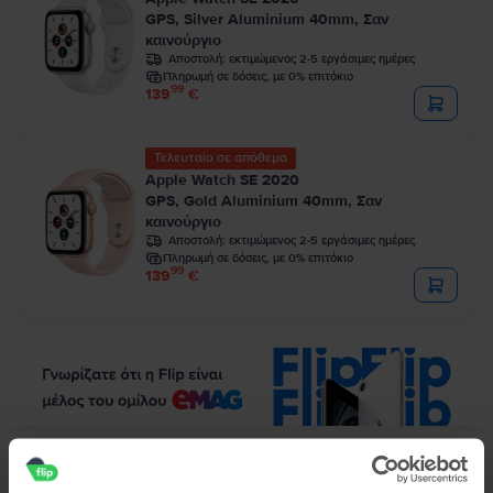
GPS, Silver Aluminium 40mm, Σαν
καινούργιο
Αποστολή:
εκτιμώμενος 2-5 εργάσιμες ημέρες
Πληρωμή σε δόσεις, με 0% επιτόκιο
99
139
€
Τελευταίο σε απόθεμα
Apple Watch SE 2020
GPS, Gold Aluminium 40mm, Σαν
καινούργιο
Αποστολή:
εκτιμώμενος 2-5 εργάσιμες ημέρες
Πληρωμή σε δόσεις, με 0% επιτόκιο
99
139
€
Περιγραφή