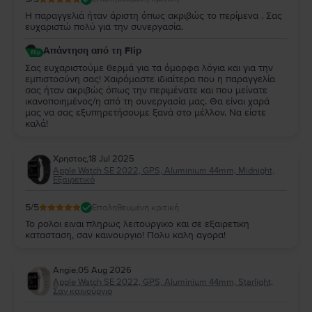
Η παραγγελιά ήταν άριστη όπως ακριβώς το περίμενα . Σας
ευχαριστώ πολύ για την συνεργασία.
Απάντηση από τη Flip
Σας ευχαριστούμε θερμά για τα όμορφα λόγια και για την
εμπιστοσύνη σας! Χαιρόμαστε ιδιαίτερα που η παραγγελία
σας ήταν ακριβώς όπως την περιμένατε και που μείνατε
ικανοποιημένος/η από τη συνεργασία μας. Θα είναι χαρά
μας να σας εξυπηρετήσουμε ξανά στο μέλλον. Να είστε
καλά!
Χρηστος
,
18 Jul 2025
Apple Watch SE 2022, GPS, Aluminium 44mm, Midnight,
Εξαιρετικό
5
/5
Επαληθευμένη κριτική
Το ρολοι ειναι πληρως λειτουργικο και σε εξαιρετικη
κατασταση, σαν καινουργιο! Πολυ καλη αγορα!
Angie
,
05 Aug 2026
Apple Watch SE 2022, GPS, Aluminium 44mm, Starlight,
Σαν καινούργιο