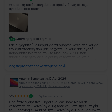
Εξαιρετική κατάσταση ,άριστο προϊόν όπως ότι έχω
αγοράσει από εσάς
Απάντηση από τη Flip
Σας ευχαριστούμε θερμά για τα όμορφα λόγια σας και για
την εμπιστοσύνη που μας δείχνετε με κάθε σας αγορά!
Χαιρόμαστε ιδιαίτερα που το MacBook Air 13″ που
παραλάβατε ήταν σε εξαιρετική κατάσταση και ότι η
εμπειρία σας συνεχίζει να ανταποκρίνεται στις προσδοκίες
σας. Η διαχρονική σας προτίμηση είναι η μεγαλύτερη
Δες περισσότερες λεπτομέρειες
επιβράβευση για την ομάδα μας. Θα χαρούμε να σας
εξυπηρετήσουμε ξανά στο μέλλον!
Antonis Semertzakis
,
12 Apr 2026
Apple MacBook Air 13″ 2020, M1 8 Cores, 8 GB, 7 core GPU,
Space Gray, 256 GB, Σαν καινούργιο
5
/5
Επαληθευμένη κριτική
Όλα ήταν εξαιρετικά. Πήρα ένα MacBook Air M1 σε
κατάσταση σαν καινούργιο. Έφτασε και μετά την εμπειρία
του unboxing ένιωθα ότι ήταν καινούργιο. Ήρθε με 93% που