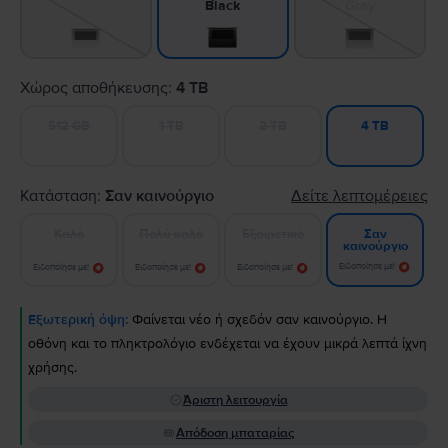
Gray
Black
Χώρος αποθήκευσης:
4 TB
512 GB
1 TB
2 TB
4 TB
Κατάσταση:
Σαν καινούργιο
Δείτε λεπτομέρειες
Καλό
Πολύ καλό
Εξαιρετικό
Σαν
καινούργιο
Ειδοποίησε με!
Ειδοποίησε με!
Ειδοποίησε με!
Ειδοποίησε με!
Εξωτερική όψη:
Φαίνεται νέο ή σχεδόν σαν καινούργιο. Η
οθόνη και το πληκτρολόγιο ενδέχεται να έχουν μικρά λεπτά ίχνη
χρήσης.
Άριστη λειτουργία
Απόδοση μπαταρίας