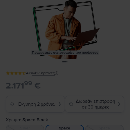
Πραγματικές φωτογραφίες του προϊόντος
4.8
4417
κριτικές
99
2.171
€
Δωρεάν επιστροφή
Εγγύηση 2 χρόνια
❯
❯
σε 30 ημέρες
Χρώμα:
Space Black
Silver
Space
Space