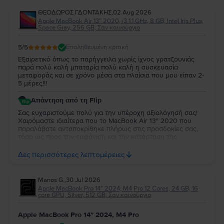
ΘΕΟΔΩΡΟΣ ΓΔΟΝΤΑΚΗΣ
,
02 Aug 2026
Apple MacBook Air 13″ 2020, i3 1.1 GHz, 8 GB, Intel Iris Plus,
Space Gray, 256 GB, Σαν καινούργιο
5
/5
Επαληθευμένη κριτική
Εξαιρετικό όπως το παρήγγειλα χωρίς ίχνος γρατζουνιάς
παρά πολύ καλή μπαταρία πολύ καλή η συσκευασία
μεταφοράς και σε χρόνο μέσα στα πλαίσια που μου είπαν 2-
5 μέρες!!!
Απάντηση από τη Flip
Σας ευχαριστούμε πολύ για την υπέροχη αξιολόγησή σας!
Χαιρόμαστε ιδιαίτερα που το MacBook Air 13″ 2020 που
παραλάβατε ανταποκρίθηκε πλήρως στις προσδοκίες σας,
τόσο ως προς την εμφάνιση και την κατάσταση της
μπαταρίας, όσο και ως προς τη συσκευασία και τον χρόνο
παράδοσης. Σας ευχαριστούμε για την εμπιστοσύνη σας και
Δες περισσότερες λεπτομέρειες
ευχόμαστε να το χαρείτε!
Manos G.
,
30 Jul 2026
Apple MacBook Pro 14″ 2024, M4 Pro 12 Cores, 24 GB, 16
core GPU, Silver, 512 GB, Σαν καινούργιο
Apple MacBook Pro 14″ 2024, M4 Pro