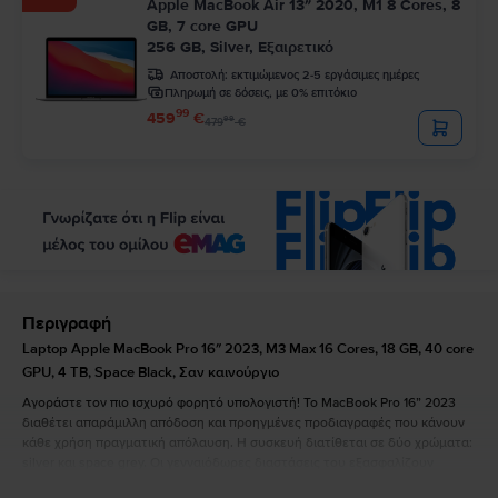
Apple MacBook Air 13″ 2020, M1 8 Cores, 8
GB, 7 core GPU
256 GB, Silver, Εξαιρετικό
Αποστολή:
εκτιμώμενος 2-5 εργάσιμες ημέρες
Πληρωμή σε δόσεις, με 0% επιτόκιο
99
459
€
99
479
€
Περιγραφή
Laptop Apple MacBook Pro 16″ 2023, M3 Max 16 Cores, 18 GB, 40 core
GPU, 4 TB, Space Black, Σαν καινούργιο
Αγοράστε τον πιο ισχυρό φορητό υπολογιστή! Το MacBook Pro 16” 2023
διαθέτει απαράμιλλη απόδοση και προηγμένες προδιαγραφές που κάνουν
κάθε χρήση πραγματική απόλαυση. Η συσκευή διατίθεται σε δύο χρώματα:
silver και space grey. Οι γενναιόδωρες διαστάσεις του εξασφαλίζουν
εύκολη και άκρως απολαυστική χρήση: μήκος 35,57 cm, πλάτος 24,81 cm,