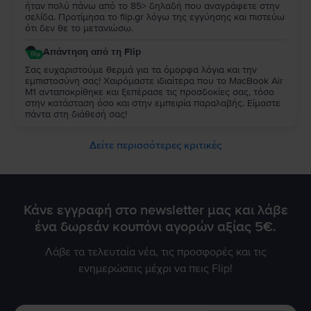
ήταν πολύ πάνω από το 85> δηλαδή που αναγράφετε στην
σελίδα. Προτίμησα το flip.gr λόγω της εγγύησης και πιστεύω
ότι δεν θε το μετανιώσω.
Απάντηση από τη Flip
Σας ευχαριστούμε θερμά για τα όμορφα λόγια και την
εμπιστοσύνη σας! Χαιρόμαστε ιδιαίτερα που το MacBook Air
M1 ανταποκρίθηκε και ξεπέρασε τις προσδοκίες σας, τόσο
στην κατάσταση όσο και στην εμπειρία παραλαβής. Είμαστε
πάντα στη διάθεσή σας!
Δείτε περισσότερες κριτικές
Κάνε εγγραφή στο newsletter μας και λάβε
ένα δωρεάν κουπόνι αγορών αξίας 5€.
Λάβε τα τελευταία νέα, τις προσφορές και τις
ενημερώσεις μέχρι να πεις Flip!