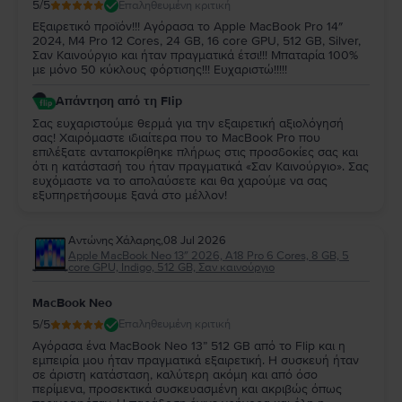
5
/5
Επαληθευμένη κριτική
Εξαιρετικό προϊόν!!! Αγόρασα το Apple MacBook Pro 14″
2024, M4 Pro 12 Cores, 24 GB, 16 core GPU, 512 GB, Silver,
Σαν Καινούργιο και ήταν πραγματικά έτσι!!! Μπαταρία 100%
με μόνο 50 κύκλους φόρτισης!!! Ευχαριστώ!!!!!
Απάντηση από τη Flip
Σας ευχαριστούμε θερμά για την εξαιρετική αξιολόγησή
σας! Χαιρόμαστε ιδιαίτερα που το MacBook Pro που
επιλέξατε ανταποκρίθηκε πλήρως στις προσδοκίες σας και
ότι η κατάστασή του ήταν πραγματικά «Σαν Καινούργιο». Σας
ευχόμαστε να το απολαύσετε και θα χαρούμε να σας
εξυπηρετήσουμε ξανά στο μέλλον!
Αντώνης Χάλαρης
,
08 Jul 2026
Apple MacBook Neo 13″ 2026, A18 Pro 6 Cores, 8 GB, 5
core GPU, Indigo, 512 GB, Σαν καινούργιο
MacBook Neo
5
/5
Επαληθευμένη κριτική
Αγόρασα ένα MacBook Neo 13” 512 GB από το Flip και η
εμπειρία μου ήταν πραγματικά εξαιρετική. Η συσκευή ήταν
σε άριστη κατάσταση, καλύτερη ακόμη και από όσο
περίμενα, προσεκτικά συσκευασμένη και ακριβώς όπως