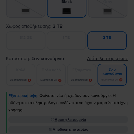
Gray
Black
Χώρος αποθήκευσης:
2 TB
512 GB
1 TB
2 TB
Κατάσταση:
Σαν καινούργιο
Δείτε λεπτομέρειες
Καλό
Πολύ καλό
Εξαιρετικό
Σαν
καινούργιο
Ειδοποίησε με!
Ειδοποίησε με!
Ειδοποίησε με!
Ειδοποίησε με!
Εξωτερική όψη:
Φαίνεται νέο ή σχεδόν σαν καινούργιο. Η
οθόνη και το πληκτρολόγιο ενδέχεται να έχουν μικρά λεπτά ίχνη
χρήσης.
Άριστη λειτουργία
Απόδοση μπαταρίας