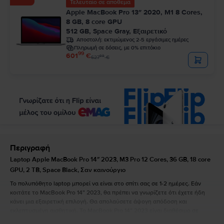
Τελευταίο σε απόθεμα
Apple MacBook Pro 13″ 2020, M1 8 Cores,
8 GB, 8 core GPU
512 GB, Space Gray, Εξαιρετικό
Αποστολή:
εκτιμώμενος 2-5 εργάσιμες ημέρες
Πληρωμή σε δόσεις, με 0% επιτόκιο
99
601
€
99
627
€
Περιγραφή
Laptop Apple MacBook Pro 14″ 2023, M3 Pro 12 Cores, 36 GB, 18 core
GPU, 2 TB, Space Black, Σαν καινούργιο
Το πολυπόθητο laptop μπορεί να είναι στο σπίτι σας σε 1-2 ημέρες. Εάν
κοιτάτε το MacBook Pro 14” 2023, θα πρέπει να γνωρίζετε ότι έχετε ήδη
κάνει μια εξαιρετική επιλογή. Θα απολαύσετε άψογη απόδοση και
εκλεπτυσμένη αισθητική. Το MacBook Pro 14” 2023 είναι διαθέσιμο σε
silver και space grey και έχει τις ακόλουθες διαστάσεις: 1,55 cm πάχος,