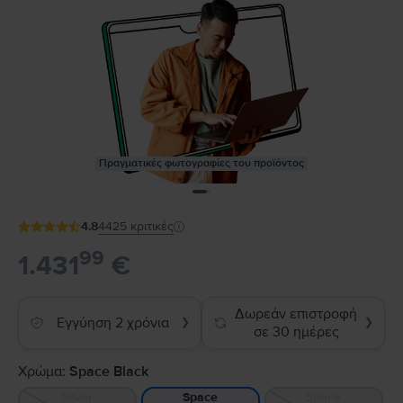
Πραγματικές φωτογραφίες του προϊόντος
4.8
4425
κριτικές
99
1.431
€
Δωρεάν επιστροφή
Εγγύηση 2 χρόνια
❯
❯
σε 30 ημέρες
Χρώμα:
Space Black
Silver
Space
Space