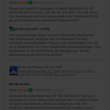
5
/5
Επαληθευμένη κριτική
Εξαιρετικό προϊόν!!! Αγόρασα το Apple MacBook Pro 14″
2024, M4 Pro 12 Cores, 24 GB, 16 core GPU, 512 GB, Silver,
Σαν Καινούργιο και ήταν πραγματικά έτσι!!! Μπαταρία 100%
με μόνο 50 κύκλους φόρτισης!!! Ευχαριστώ!!!!!
Απάντηση από τη Flip
Σας ευχαριστούμε θερμά για την εξαιρετική αξιολόγησή
σας! Χαιρόμαστε ιδιαίτερα που το MacBook Pro που
επιλέξατε ανταποκρίθηκε πλήρως στις προσδοκίες σας και
ότι η κατάστασή του ήταν πραγματικά «Σαν Καινούργιο». Σας
ευχόμαστε να το απολαύσετε και θα χαρούμε να σας
εξυπηρετήσουμε ξανά στο μέλλον!
Αντώνης Χάλαρης
,
08 Jul 2026
Apple MacBook Neo 13″ 2026, A18 Pro 6 Cores, 8 GB, 5
core GPU, Indigo, 512 GB, Σαν καινούργιο
MacBook Neo
5
/5
Επαληθευμένη κριτική
Αγόρασα ένα MacBook Neo 13” 512 GB από το Flip και η
εμπειρία μου ήταν πραγματικά εξαιρετική. Η συσκευή ήταν
σε άριστη κατάσταση, καλύτερη ακόμη και από όσο
περίμενα, προσεκτικά συσκευασμένη και ακριβώς όπως