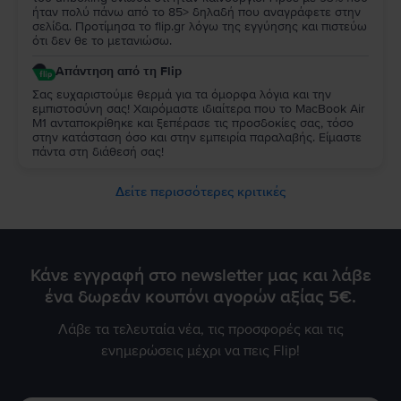
ήταν πολύ πάνω από το 85> δηλαδή που αναγράφετε στην
σελίδα. Προτίμησα το flip.gr λόγω της εγγύησης και πιστεύω
ότι δεν θε το μετανιώσω.
Απάντηση από τη Flip
Σας ευχαριστούμε θερμά για τα όμορφα λόγια και την
εμπιστοσύνη σας! Χαιρόμαστε ιδιαίτερα που το MacBook Air
M1 ανταποκρίθηκε και ξεπέρασε τις προσδοκίες σας, τόσο
στην κατάσταση όσο και στην εμπειρία παραλαβής. Είμαστε
πάντα στη διάθεσή σας!
Δείτε περισσότερες κριτικές
Κάνε εγγραφή στο newsletter μας και λάβε
ένα δωρεάν κουπόνι αγορών αξίας 5€.
Λάβε τα τελευταία νέα, τις προσφορές και τις
ενημερώσεις μέχρι να πεις Flip!