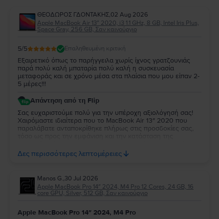
ΘΕΟΔΩΡΟΣ ΓΔΟΝΤΑΚΗΣ
,
02 Aug 2026
Apple MacBook Air 13″ 2020, i3 1.1 GHz, 8 GB, Intel Iris Plus,
Space Gray, 256 GB, Σαν καινούργιο
5
/5
Επαληθευμένη κριτική
Εξαιρετικό όπως το παρήγγειλα χωρίς ίχνος γρατζουνιάς
παρά πολύ καλή μπαταρία πολύ καλή η συσκευασία
μεταφοράς και σε χρόνο μέσα στα πλαίσια που μου είπαν 2-
5 μέρες!!!
Απάντηση από τη Flip
Σας ευχαριστούμε πολύ για την υπέροχη αξιολόγησή σας!
Χαιρόμαστε ιδιαίτερα που το MacBook Air 13″ 2020 που
παραλάβατε ανταποκρίθηκε πλήρως στις προσδοκίες σας,
τόσο ως προς την εμφάνιση και την κατάσταση της
μπαταρίας, όσο και ως προς τη συσκευασία και τον χρόνο
παράδοσης. Σας ευχαριστούμε για την εμπιστοσύνη σας και
Δες περισσότερες λεπτομέρειες
ευχόμαστε να το χαρείτε!
Manos G.
,
30 Jul 2026
Apple MacBook Pro 14″ 2024, M4 Pro 12 Cores, 24 GB, 16
core GPU, Silver, 512 GB, Σαν καινούργιο
Apple MacBook Pro 14″ 2024, M4 Pro