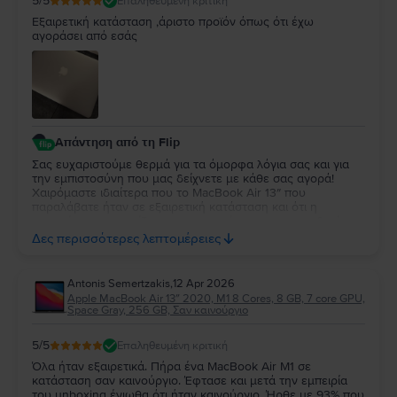
5
/5
Επαληθευμένη κριτική
Εξαιρετική κατάσταση ,άριστο προϊόν όπως ότι έχω
αγοράσει από εσάς
Απάντηση από τη Flip
Σας ευχαριστούμε θερμά για τα όμορφα λόγια σας και για
την εμπιστοσύνη που μας δείχνετε με κάθε σας αγορά!
Χαιρόμαστε ιδιαίτερα που το MacBook Air 13″ που
παραλάβατε ήταν σε εξαιρετική κατάσταση και ότι η
εμπειρία σας συνεχίζει να ανταποκρίνεται στις προσδοκίες
σας. Η διαχρονική σας προτίμηση είναι η μεγαλύτερη
Δες περισσότερες λεπτομέρειες
επιβράβευση για την ομάδα μας. Θα χαρούμε να σας
εξυπηρετήσουμε ξανά στο μέλλον!
Antonis Semertzakis
,
12 Apr 2026
Apple MacBook Air 13″ 2020, M1 8 Cores, 8 GB, 7 core GPU,
Space Gray, 256 GB, Σαν καινούργιο
5
/5
Επαληθευμένη κριτική
Όλα ήταν εξαιρετικά. Πήρα ένα MacBook Air M1 σε
κατάσταση σαν καινούργιο. Έφτασε και μετά την εμπειρία
του unboxing ένιωθα ότι ήταν καινούργιο. Ήρθε με 93% που