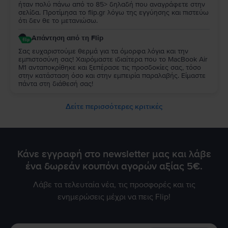
ήταν πολύ πάνω από το 85> δηλαδή που αναγράφετε στην
σελίδα. Προτίμησα το flip.gr λόγω της εγγύησης και πιστεύω
ότι δεν θε το μετανιώσω.
Απάντηση από τη Flip
Σας ευχαριστούμε θερμά για τα όμορφα λόγια και την
εμπιστοσύνη σας! Χαιρόμαστε ιδιαίτερα που το MacBook Air
M1 ανταποκρίθηκε και ξεπέρασε τις προσδοκίες σας, τόσο
στην κατάσταση όσο και στην εμπειρία παραλαβής. Είμαστε
πάντα στη διάθεσή σας!
Δείτε περισσότερες κριτικές
Κάνε εγγραφή στο newsletter μας και λάβε
ένα δωρεάν κουπόνι αγορών αξίας 5€.
Λάβε τα τελευταία νέα, τις προσφορές και τις
ενημερώσεις μέχρι να πεις Flip!