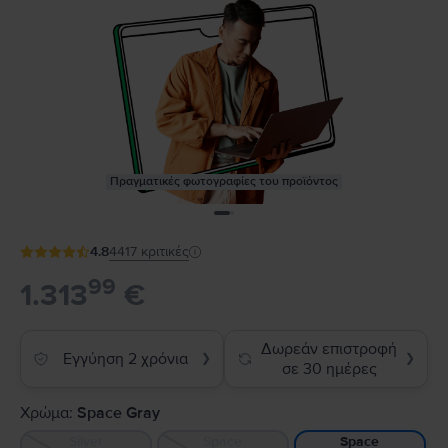
Πραγματικές φωτογραφίες του προϊόντος
4.8
4417
κριτικές
99
1.313
€
Δωρεάν επιστροφή
Εγγύηση 2 χρόνια
❯
❯
σε 30 ημέρες
Χρώμα:
Space Gray
Silver
Space
Space