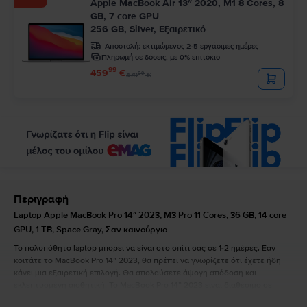
Apple MacBook Air 13″ 2020, M1 8 Cores, 8
GB, 7 core GPU
256 GB, Silver, Εξαιρετικό
Αποστολή:
εκτιμώμενος 2-5 εργάσιμες ημέρες
Πληρωμή σε δόσεις, με 0% επιτόκιο
99
459
€
99
479
€
Περιγραφή
Laptop Apple MacBook Pro 14″ 2023, M3 Pro 11 Cores, 36 GB, 14 core
GPU, 1 TB, Space Gray, Σαν καινούργιο
Το πολυπόθητο laptop μπορεί να είναι στο σπίτι σας σε 1-2 ημέρες. Εάν
κοιτάτε το MacBook Pro 14” 2023, θα πρέπει να γνωρίζετε ότι έχετε ήδη
κάνει μια εξαιρετική επιλογή. Θα απολαύσετε άψογη απόδοση και
εκλεπτυσμένη αισθητική. Το MacBook Pro 14” 2023 είναι διαθέσιμο σε
silver και space grey και έχει τις ακόλουθες διαστάσεις: 1,55 cm πάχος,