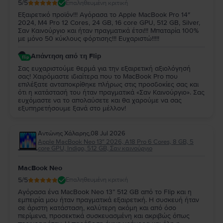
5
/5
Επαληθευμένη κριτική
Εξαιρετικό προϊόν!!! Αγόρασα το Apple MacBook Pro 14″
2024, M4 Pro 12 Cores, 24 GB, 16 core GPU, 512 GB, Silver,
Σαν Καινούργιο και ήταν πραγματικά έτσι!!! Μπαταρία 100%
με μόνο 50 κύκλους φόρτισης!!! Ευχαριστώ!!!!!
Απάντηση από τη Flip
Σας ευχαριστούμε θερμά για την εξαιρετική αξιολόγησή
σας! Χαιρόμαστε ιδιαίτερα που το MacBook Pro που
επιλέξατε ανταποκρίθηκε πλήρως στις προσδοκίες σας και
ότι η κατάστασή του ήταν πραγματικά «Σαν Καινούργιο». Σας
ευχόμαστε να το απολαύσετε και θα χαρούμε να σας
εξυπηρετήσουμε ξανά στο μέλλον!
Αντώνης Χάλαρης
,
08 Jul 2026
Apple MacBook Neo 13″ 2026, A18 Pro 6 Cores, 8 GB, 5
core GPU, Indigo, 512 GB, Σαν καινούργιο
MacBook Neo
5
/5
Επαληθευμένη κριτική
Αγόρασα ένα MacBook Neo 13” 512 GB από το Flip και η
εμπειρία μου ήταν πραγματικά εξαιρετική. Η συσκευή ήταν
σε άριστη κατάσταση, καλύτερη ακόμη και από όσο
περίμενα, προσεκτικά συσκευασμένη και ακριβώς όπως