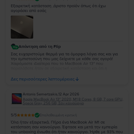
Εξαιρετική κατάσταση ,άριστο προϊόν όπως ότι έχω
αγοράσει από εσάς
Απάντηση από τη Flip
Σας ευχαριστούμε θερμά για τα όμορφα λόγια σας και για
την εμπιστοσύνη που μας δείχνετε με κάθε σας αγορά!
Χαιρόμαστε ιδιαίτερα που το MacBook Air 13″ που
παραλάβατε ήταν σε εξαιρετική κατάσταση και ότι η
εμπειρία σας συνεχίζει να ανταποκρίνεται στις προσδοκίες
σας. Η διαχρονική σας προτίμηση είναι η μεγαλύτερη
Δες περισσότερες λεπτομέρειες
επιβράβευση για την ομάδα μας. Θα χαρούμε να σας
εξυπηρετήσουμε ξανά στο μέλλον!
Antonis Semertzakis
,
12 Apr 2026
Apple MacBook Air 13″ 2020, M1 8 Cores, 8 GB, 7 core GPU,
Space Gray, 256 GB, Σαν καινούργιο
5
/5
Επαληθευμένη κριτική
Όλα ήταν εξαιρετικά. Πήρα ένα MacBook Air M1 σε
κατάσταση σαν καινούργιο. Έφτασε και μετά την εμπειρία
του unboxing ένιωθα ότι ήταν καινούργιο. Ήρθε με 93% που