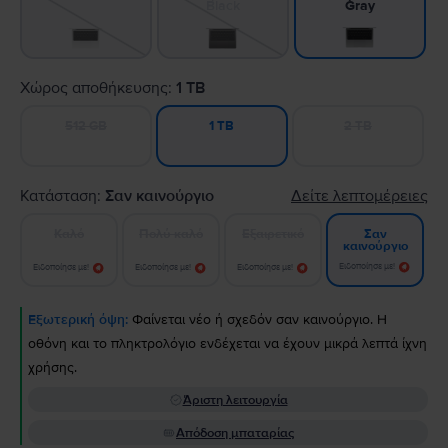
Black
Gray
Χώρος αποθήκευσης:
1 TB
512 GB
2 TB
1 TB
Κατάσταση:
Σαν καινούργιο
Δείτε λεπτομέρειες
Καλό
Πολύ καλό
Εξαιρετικό
Σαν
καινούργιο
Ειδοποίησε με!
Ειδοποίησε με!
Ειδοποίησε με!
Ειδοποίησε με!
Εξωτερική όψη:
Φαίνεται νέο ή σχεδόν σαν καινούργιο. Η
οθόνη και το πληκτρολόγιο ενδέχεται να έχουν μικρά λεπτά ίχνη
χρήσης.
Άριστη λειτουργία
Απόδοση μπαταρίας