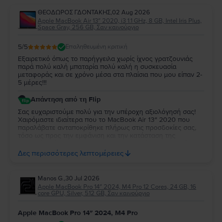
ΘΕΟΔΩΡΟΣ ΓΔΟΝΤΑΚΗΣ
,
02 Aug 2026
Apple MacBook Air 13″ 2020, i3 1.1 GHz, 8 GB, Intel Iris Plus,
Space Gray, 256 GB, Σαν καινούργιο
5
/5
Επαληθευμένη κριτική
Εξαιρετικό όπως το παρήγγειλα χωρίς ίχνος γρατζουνιάς
παρά πολύ καλή μπαταρία πολύ καλή η συσκευασία
μεταφοράς και σε χρόνο μέσα στα πλαίσια που μου είπαν 2-
5 μέρες!!!
Απάντηση από τη Flip
Σας ευχαριστούμε πολύ για την υπέροχη αξιολόγησή σας!
Χαιρόμαστε ιδιαίτερα που το MacBook Air 13″ 2020 που
παραλάβατε ανταποκρίθηκε πλήρως στις προσδοκίες σας,
τόσο ως προς την εμφάνιση και την κατάσταση της
μπαταρίας, όσο και ως προς τη συσκευασία και τον χρόνο
παράδοσης. Σας ευχαριστούμε για την εμπιστοσύνη σας και
Δες περισσότερες λεπτομέρειες
ευχόμαστε να το χαρείτε!
Manos G.
,
30 Jul 2026
Apple MacBook Pro 14″ 2024, M4 Pro 12 Cores, 24 GB, 16
core GPU, Silver, 512 GB, Σαν καινούργιο
Apple MacBook Pro 14″ 2024, M4 Pro