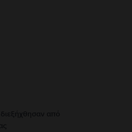
 διεξήχθησαν από
ας