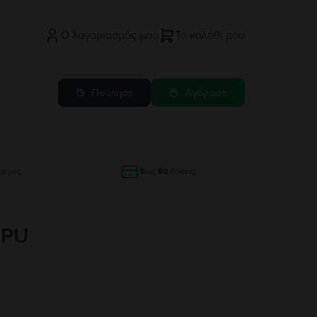
Ο λογαριασμός μου
Το καλάθι μου
Πούλησε
Αγόρασε
μέρες
Έως 60 δόσεις
GPU