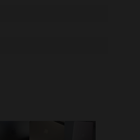
ειρίζεστε με προσοχή. Όποτε είναι δυνατόν, αποφύγετε
υργία ή τη σύνδεση σε πηγή τροφοδοσίας. Το MacBook περιέχει
ι να επηρεάσουν τη λειτουργία ιατρικών συσκευών.
ειες στο:
https://support.apple.com/en-ca/guide/macbook-