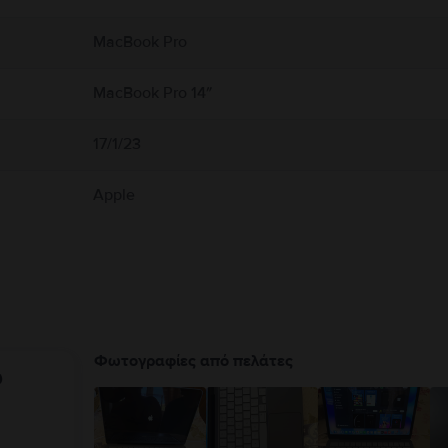
 αερισμό γύρω από το MacBook και τον προσαρμογέα τροφοδοτικού του και να τα χ
εταμένη επαφή με τη συσκευή ή τον προσαρμογέα τροφοδοτικού της κατά τη λειτο
MacBook Pro
εκτρομαγνητικά πεδία. Αυτοί οι μαγνήτες και τα ηλεκτρομαγνητικά πεδία ενδέχετα
ικής σας συσκευής για πληροφορίες σχετικά με τη συσκευή σας. Πλήρεις λεπτομέρ
MacBook Pro 14″
17/1/23
Apple
Φωτογραφίες από πελάτες
υ