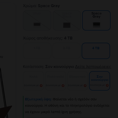
Χρώμα:
Space Gray
Silver
Space
Space
Black
Gray
Χώρος αποθήκευσης:
4 TB
1 TB
2 TB
4 TB
Κατάσταση:
Σαν καινούργιο
Δείτε λεπτομέρειες
Καλό
Πολύ καλό
Εξαιρετικό
Σαν
καινούργιο
Ειδοποίησε με!
Ειδοποίησε με!
Ειδοποίησε με!
Ειδοποίησε με!
Εξωτερική όψη:
Φαίνεται νέο ή σχεδόν σαν
καινούργιο. Η οθόνη και το πληκτρολόγιο ενδέχεται
να έχουν μικρά λεπτά ίχνη χρήσης.