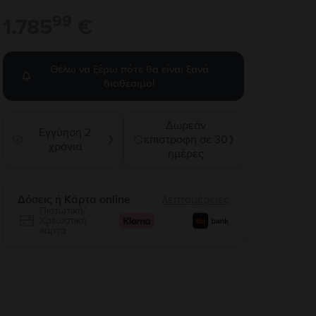
99
1.785
€
Θέλω να ξέρω πότε θα είναι ξανά
διαθέσιμο!
Δωρεάν
Εγγύηση 2
επιστροφή σε 30
❯
❯
χρόνια
ημέρες
Δόσεις ή Κάρτα online
λεπτομέρειες
Πιστωτική/
Χρεωστική
κάρτα