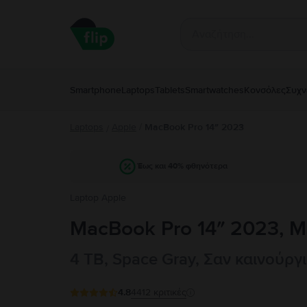
Smartphone
Laptops
Tablets
Smartwatches
Κονσόλες
Συχν
Laptops
Apple
/
MacBook Pro 14″ 2023
/
Έως και 40% φθηνότερα
Laptop Apple
MacBook Pro 14″ 2023, M
4 TB, Space Gray, Σαν καινούργ
4.8
4412
κριτικές