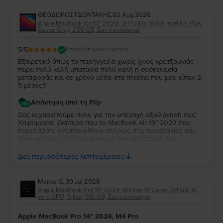
ΘΕΟΔΩΡΟΣ ΓΔΟΝΤΑΚΗΣ
,
02 Aug 2026
Apple MacBook Air 13″ 2020, i3 1.1 GHz, 8 GB, Intel Iris Plus,
Space Gray, 256 GB, Σαν καινούργιο
5
/5
Επαληθευμένη κριτική
Εξαιρετικό όπως το παρήγγειλα χωρίς ίχνος γρατζουνιάς
παρά πολύ καλή μπαταρία πολύ καλή η συσκευασία
μεταφοράς και σε χρόνο μέσα στα πλαίσια που μου είπαν 2-
5 μέρες!!!
Απάντηση από τη Flip
Σας ευχαριστούμε πολύ για την υπέροχη αξιολόγησή σας!
Χαιρόμαστε ιδιαίτερα που το MacBook Air 13″ 2020 που
παραλάβατε ανταποκρίθηκε πλήρως στις προσδοκίες σας,
τόσο ως προς την εμφάνιση και την κατάσταση της
μπαταρίας, όσο και ως προς τη συσκευασία και τον χρόνο
παράδοσης. Σας ευχαριστούμε για την εμπιστοσύνη σας και
Δες περισσότερες λεπτομέρειες
ευχόμαστε να το χαρείτε!
Manos G.
,
30 Jul 2026
Apple MacBook Pro 14″ 2024, M4 Pro 12 Cores, 24 GB, 16
core GPU, Silver, 512 GB, Σαν καινούργιο
Apple MacBook Pro 14″ 2024, M4 Pro