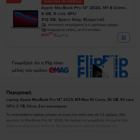
Τελευταίο σε απόθεμα
Apple MacBook Pro 13″ 2020, M1 8 Cores,
8 GB, 8 core GPU
512 GB, Space Gray, Εξαιρετικό
Αποστολή:
εκτιμώμενος 2-5 εργάσιμες ημέρες
Πληρωμή σε δόσεις, με 0% επιτόκιο
99
601
€
99
627
€
Περιγραφή
Laptop Apple MacBook Pro 14″ 2023, M3 Max 16 Cores, 36 GB, 40 core
GPU, 2 TB, Silver, Σαν καινούργιο
Το πολυπόθητο laptop μπορεί να είναι στο σπίτι σας σε 1-2 ημέρες. Εάν
κοιτάτε το MacBook Pro 14” 2023, θα πρέπει να γνωρίζετε ότι έχετε ήδη
κάνει μια εξαιρετική επιλογή. Θα απολαύσετε άψογη απόδοση και
εκλεπτυσμένη αισθητική. Το MacBook Pro 14” 2023 είναι διαθέσιμο σε
silver και space grey και έχει τις ακόλουθες διαστάσεις: 1,55 cm πάχος,