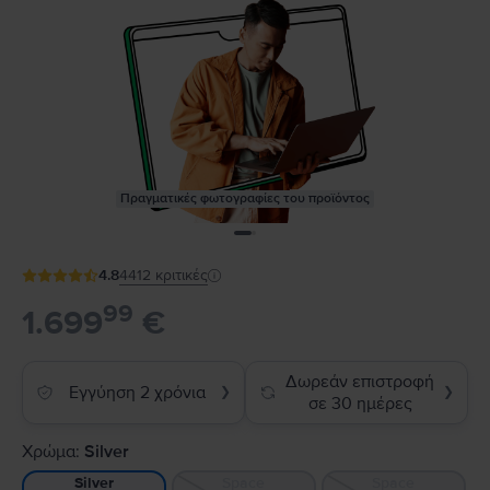
Πραγματικές φωτογραφίες του προϊόντος
4.8
4412
κριτικές
99
1.699
€
Δωρεάν επιστροφή
Εγγύηση 2 χρόνια
❯
❯
σε 30 ημέρες
Χρώμα:
Silver
Space
Space
Silver