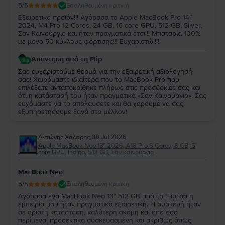
5
/5
Επαληθευμένη κριτική
Εξαιρετικό προϊόν!!! Αγόρασα το Apple MacBook Pro 14″
2024, M4 Pro 12 Cores, 24 GB, 16 core GPU, 512 GB, Silver,
Σαν Καινούργιο και ήταν πραγματικά έτσι!!! Μπαταρία 100%
με μόνο 50 κύκλους φόρτισης!!! Ευχαριστώ!!!!!
Απάντηση από τη Flip
Σας ευχαριστούμε θερμά για την εξαιρετική αξιολόγησή
σας! Χαιρόμαστε ιδιαίτερα που το MacBook Pro που
επιλέξατε ανταποκρίθηκε πλήρως στις προσδοκίες σας και
ότι η κατάστασή του ήταν πραγματικά «Σαν Καινούργιο». Σας
ευχόμαστε να το απολαύσετε και θα χαρούμε να σας
εξυπηρετήσουμε ξανά στο μέλλον!
Αντώνης Χάλαρης
,
08 Jul 2026
Apple MacBook Neo 13″ 2026, A18 Pro 6 Cores, 8 GB, 5
core GPU, Indigo, 512 GB, Σαν καινούργιο
MacBook Neo
5
/5
Επαληθευμένη κριτική
Αγόρασα ένα MacBook Neo 13” 512 GB από το Flip και η
εμπειρία μου ήταν πραγματικά εξαιρετική. Η συσκευή ήταν
σε άριστη κατάσταση, καλύτερη ακόμη και από όσο
περίμενα, προσεκτικά συσκευασμένη και ακριβώς όπως