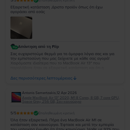
5
/5
Επαληθευμένη κριτική
Εξαιρετική κατάσταση ,άριστο προϊόν όπως ότι έχω
αγοράσει από εσάς
Απάντηση από τη Flip
Σας ευχαριστούμε θερμά για τα όμορφα λόγια σας και για
την εμπιστοσύνη που μας δείχνετε με κάθε σας αγορά!
Χαιρόμαστε ιδιαίτερα που το MacBook Air 13″ που
παραλάβατε ήταν σε εξαιρετική κατάσταση και ότι η
εμπειρία σας συνεχίζει να ανταποκρίνεται στις προσδοκίες
σας. Η διαχρονική σας προτίμηση είναι η μεγαλύτερη
Δες περισσότερες λεπτομέρειες
επιβράβευση για την ομάδα μας. Θα χαρούμε να σας
εξυπηρετήσουμε ξανά στο μέλλον!
Antonis Semertzakis
,
12 Apr 2026
Apple MacBook Air 13″ 2020, M1 8 Cores, 8 GB, 7 core GPU,
Space Gray, 256 GB, Σαν καινούργιο
5
/5
Επαληθευμένη κριτική
Όλα ήταν εξαιρετικά. Πήρα ένα MacBook Air M1 σε
κατάσταση σαν καινούργιο. Έφτασε και μετά την εμπειρία
του unboxing ένιωθα ότι ήταν καινούργιο. Ήρθε με 93% που