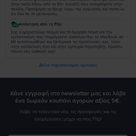
ήταν πολύ πάνω από το 85> δηλαδή που αναγράφετε στην
σελίδα. Προτίμησα το flip.gr λόγω της εγγύησης και πιστεύω
ότι δεν θε το μετανιώσω.
Απάντηση από τη Flip
Σας ευχαριστούμε θερμά για τα όμορφα λόγια και την
εμπιστοσύνη σας! Χαιρόμαστε ιδιαίτερα που το MacBook Air
M1 ανταποκρίθηκε και ξεπέρασε τις προσδοκίες σας, τόσο
στην κατάσταση όσο και στην εμπειρία παραλαβής. Είμαστε
πάντα στη διάθεσή σας!
Δείτε περισσότερες κριτικές
Κάνε εγγραφή στο newsletter μας και λάβε
ένα δωρεάν κουπόνι αγορών αξίας 5€.
Λάβε τα τελευταία νέα, τις προσφορές και τις
ενημερώσεις μέχρι να πεις Flip!