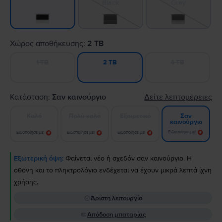
Black
Gray
Χώρος αποθήκευσης:
2 TB
1 TB
4 TB
2 TB
Κατάσταση:
Σαν καινούργιο
Δείτε λεπτομέρειες
Καλό
Πολύ καλό
Εξαιρετικό
Σαν
καινούργιο
Ειδοποίησε με!
Ειδοποίησε με!
Ειδοποίησε με!
Ειδοποίησε με!
Εξωτερική όψη:
Φαίνεται νέο ή σχεδόν σαν καινούργιο. Η
οθόνη και το πληκτρολόγιο ενδέχεται να έχουν μικρά λεπτά ίχνη
χρήσης.
Άριστη λειτουργία
Απόδοση μπαταρίας