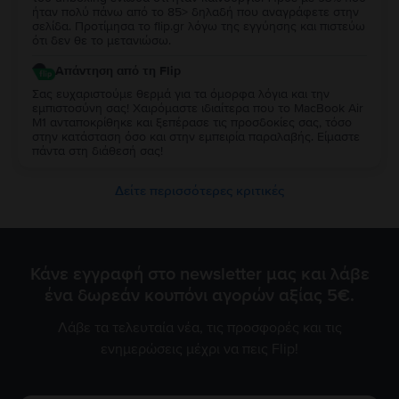
ήταν πολύ πάνω από το 85> δηλαδή που αναγράφετε στην
σελίδα. Προτίμησα το flip.gr λόγω της εγγύησης και πιστεύω
ότι δεν θε το μετανιώσω.
Απάντηση από τη Flip
Σας ευχαριστούμε θερμά για τα όμορφα λόγια και την
εμπιστοσύνη σας! Χαιρόμαστε ιδιαίτερα που το MacBook Air
M1 ανταποκρίθηκε και ξεπέρασε τις προσδοκίες σας, τόσο
στην κατάσταση όσο και στην εμπειρία παραλαβής. Είμαστε
πάντα στη διάθεσή σας!
Δείτε περισσότερες κριτικές
Κάνε εγγραφή στο newsletter μας και λάβε
ένα δωρεάν κουπόνι αγορών αξίας 5€.
Λάβε τα τελευταία νέα, τις προσφορές και τις
ενημερώσεις μέχρι να πεις Flip!