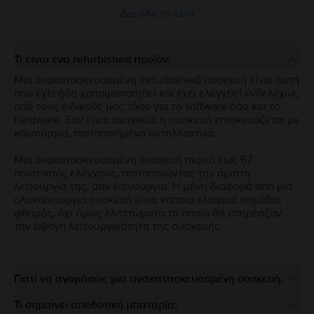
Δες όλα τα τεστ
Τι είναι ένα refurbished προϊόν;
Μια ανακατασκευασμένη (refurbished) συσκευή είναι αυτή
που έχει ήδη χρησιμοποιηθεί και έχει ελεγχθεί ενδελεχώς
από τους ειδικούς μας τόσο για το software όσο και το
hardware. Εάν είναι αναγκαίο η συσκευή επισκευάζεται με
καινούργια, πιστοποιημένα ανταλλακτικά.
Μια ανακατασκευασμένη συσκευή περνά έως 67
ποιοτικούς ελέγχους, πιστοποιώντας την άριστη
λειτουργία της, σαν καινούργια. Η μόνη διαφορά από μια
ολοκαίνουργια συσκευή είναι κάποια ελαφριά σημάδια
φθοράς, όχι όμως ελαττώματα τα οποία θα επηρέαζαν
την άψογη λειτουργικότητα της συσκευής.
Γιατί να αγοράσεις μια ανακατασκευασμένη συσκευή;
Τι σημαίνει αποδοτική μπαταρία;