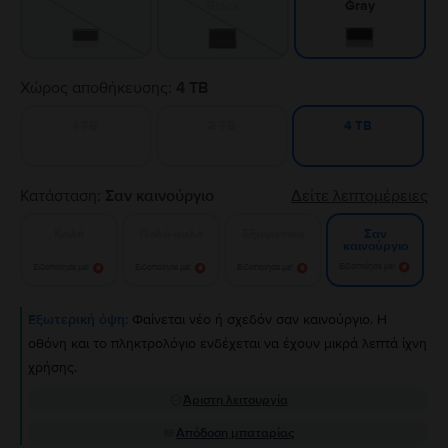
Black
Gray
Χώρος αποθήκευσης:
4 TB
1 TB
2 TB
4 TB
Κατάσταση:
Σαν καινούργιο
Δείτε λεπτομέρειες
Καλό
Πολύ καλό
Εξαιρετικό
Σαν
καινούργιο
Ειδοποίησε με!
Ειδοποίησε με!
Ειδοποίησε με!
Ειδοποίησε με!
Εξωτερική όψη:
Φαίνεται νέο ή σχεδόν σαν καινούργιο. Η
οθόνη και το πληκτρολόγιο ενδέχεται να έχουν μικρά λεπτά ίχνη
χρήσης.
Άριστη λειτουργία
Απόδοση μπαταρίας