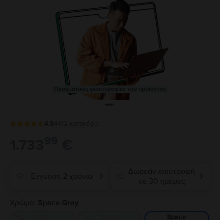
Πραγματικές φωτογραφίες του προϊόντος
4.8
4412
κριτικές
99
1.733
€
Δωρεάν επιστροφή
Εγγύηση 2 χρόνια
❯
❯
σε 30 ημέρες
Χρώμα:
Space Gray
Silver
Space
Space