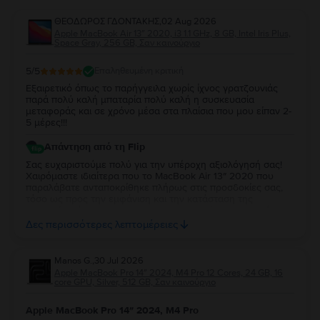
ΘΕΟΔΩΡΟΣ ΓΔΟΝΤΑΚΗΣ
,
02 Aug 2026
Apple MacBook Air 13″ 2020, i3 1.1 GHz, 8 GB, Intel Iris Plus,
Space Gray, 256 GB, Σαν καινούργιο
5
/5
Επαληθευμένη κριτική
Εξαιρετικό όπως το παρήγγειλα χωρίς ίχνος γρατζουνιάς
παρά πολύ καλή μπαταρία πολύ καλή η συσκευασία
μεταφοράς και σε χρόνο μέσα στα πλαίσια που μου είπαν 2-
5 μέρες!!!
Απάντηση από τη Flip
Σας ευχαριστούμε πολύ για την υπέροχη αξιολόγησή σας!
Χαιρόμαστε ιδιαίτερα που το MacBook Air 13″ 2020 που
παραλάβατε ανταποκρίθηκε πλήρως στις προσδοκίες σας,
τόσο ως προς την εμφάνιση και την κατάσταση της
μπαταρίας, όσο και ως προς τη συσκευασία και τον χρόνο
παράδοσης. Σας ευχαριστούμε για την εμπιστοσύνη σας και
Δες περισσότερες λεπτομέρειες
ευχόμαστε να το χαρείτε!
Manos G.
,
30 Jul 2026
Apple MacBook Pro 14″ 2024, M4 Pro 12 Cores, 24 GB, 16
core GPU, Silver, 512 GB, Σαν καινούργιο
Apple MacBook Pro 14″ 2024, M4 Pro