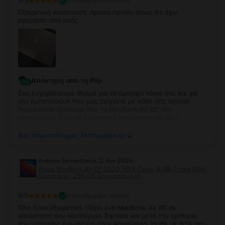
5
/5
Επαληθευμένη κριτική
Εξαιρετική κατάσταση ,άριστο προϊόν όπως ότι έχω
αγοράσει από εσάς
Απάντηση από τη Flip
Σας ευχαριστούμε θερμά για τα όμορφα λόγια σας και για
την εμπιστοσύνη που μας δείχνετε με κάθε σας αγορά!
Χαιρόμαστε ιδιαίτερα που το MacBook Air 13″ που
παραλάβατε ήταν σε εξαιρετική κατάσταση και ότι η
εμπειρία σας συνεχίζει να ανταποκρίνεται στις προσδοκίες
σας. Η διαχρονική σας προτίμηση είναι η μεγαλύτερη
Δες περισσότερες λεπτομέρειες
επιβράβευση για την ομάδα μας. Θα χαρούμε να σας
εξυπηρετήσουμε ξανά στο μέλλον!
Antonis Semertzakis
,
12 Apr 2026
Apple MacBook Air 13″ 2020, M1 8 Cores, 8 GB, 7 core GPU,
Space Gray, 256 GB, Σαν καινούργιο
5
/5
Επαληθευμένη κριτική
Όλα ήταν εξαιρετικά. Πήρα ένα MacBook Air M1 σε
κατάσταση σαν καινούργιο. Έφτασε και μετά την εμπειρία
του unboxing ένιωθα ότι ήταν καινούργιο. Ήρθε με 93% που