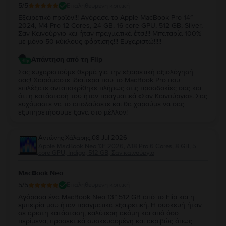
5
/5
Επαληθευμένη κριτική
Εξαιρετικό προϊόν!!! Αγόρασα το Apple MacBook Pro 14″
2024, M4 Pro 12 Cores, 24 GB, 16 core GPU, 512 GB, Silver,
Σαν Καινούργιο και ήταν πραγματικά έτσι!!! Μπαταρία 100%
με μόνο 50 κύκλους φόρτισης!!! Ευχαριστώ!!!!!
Απάντηση από τη Flip
Σας ευχαριστούμε θερμά για την εξαιρετική αξιολόγησή
σας! Χαιρόμαστε ιδιαίτερα που το MacBook Pro που
επιλέξατε ανταποκρίθηκε πλήρως στις προσδοκίες σας και
ότι η κατάστασή του ήταν πραγματικά «Σαν Καινούργιο». Σας
ευχόμαστε να το απολαύσετε και θα χαρούμε να σας
εξυπηρετήσουμε ξανά στο μέλλον!
Αντώνης Χάλαρης
,
08 Jul 2026
Apple MacBook Neo 13″ 2026, A18 Pro 6 Cores, 8 GB, 5
core GPU, Indigo, 512 GB, Σαν καινούργιο
MacBook Neo
5
/5
Επαληθευμένη κριτική
Αγόρασα ένα MacBook Neo 13” 512 GB από το Flip και η
εμπειρία μου ήταν πραγματικά εξαιρετική. Η συσκευή ήταν
σε άριστη κατάσταση, καλύτερη ακόμη και από όσο
περίμενα, προσεκτικά συσκευασμένη και ακριβώς όπως