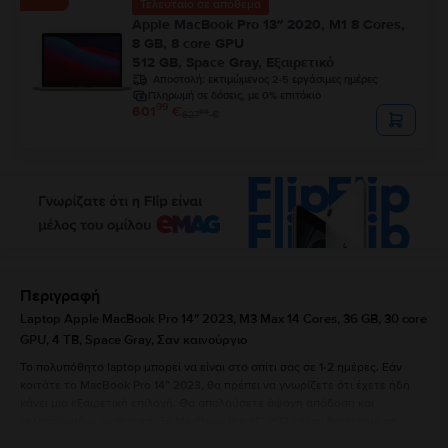
Τελευταίο σε απόθεμα
Apple MacBook Pro 13″ 2020, M1 8 Cores,
8 GB, 8 core GPU
512 GB, Space Gray, Εξαιρετικό
Αποστολή:
εκτιμώμενος 2-5 εργάσιμες ημέρες
Πληρωμή σε δόσεις, με 0% επιτόκιο
99
601
€
99
627
€
Περιγραφή
Laptop Apple MacBook Pro 14″ 2023, M3 Max 14 Cores, 36 GB, 30 core
GPU, 4 TB, Space Gray, Σαν καινούργιο
Το πολυπόθητο laptop μπορεί να είναι στο σπίτι σας σε 1-2 ημέρες. Εάν
κοιτάτε το MacBook Pro 14” 2023, θα πρέπει να γνωρίζετε ότι έχετε ήδη
κάνει μια εξαιρετική επιλογή. Θα απολαύσετε άψογη απόδοση και
εκλεπτυσμένη αισθητική. Το MacBook Pro 14” 2023 είναι διαθέσιμο σε
silver και space grey και έχει τις ακόλουθες διαστάσεις: 1,55 cm πάχος,