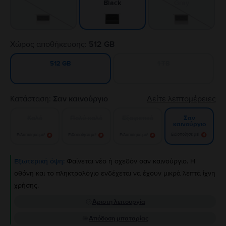
Gray
Black
Χώρος αποθήκευσης:
512 GB
1 TB
512 GB
Κατάσταση:
Σαν καινούργιο
Δείτε λεπτομέρειες
Καλό
Πολύ καλό
Εξαιρετικό
Σαν
καινούργιο
Ειδοποίησε με!
Ειδοποίησε με!
Ειδοποίησε με!
Ειδοποίησε με!
Εξωτερική όψη:
Φαίνεται νέο ή σχεδόν σαν καινούργιο. Η
οθόνη και το πληκτρολόγιο ενδέχεται να έχουν μικρά λεπτά ίχνη
χρήσης.
Άριστη λειτουργία
Απόδοση μπαταρίας