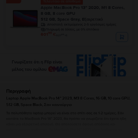
Τελευταίο σε απόθεμα
Apple MacBook Pro 13″ 2020, M1 8 Cores,
8 GB, 8 core GPU
512 GB, Space Gray, Εξαιρετικό
Αποστολή:
εκτιμώμενος 2-5 εργάσιμες ημέρες
Πληρωμή σε δόσεις, με 0% επιτόκιο
99
601
€
99
627
€
Περιγραφή
Laptop Apple MacBook Pro 14″ 2023, M3 8 Cores, 16 GB, 10 core GPU,
512 GB, Space Black, Σαν καινούργιο
Το πολυπόθητο laptop μπορεί να είναι στο σπίτι σας σε 1-2 ημέρες. Εάν
κοιτάτε το MacBook Pro 14” 2023, θα πρέπει να γνωρίζετε ότι έχετε ήδη
κάνει μια εξαιρετική επιλογή. Θα απολαύσετε άψογη απόδοση και
εκλεπτυσμένη αισθητική. Το MacBook Pro 14” 2023 είναι διαθέσιμο σε
silver και space grey και έχει τις ακόλουθες διαστάσεις: 1,55 cm πάχος,