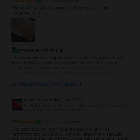
5
/5
Επαληθευμένη κριτική
Εξαιρετική κατάσταση ,άριστο προϊόν όπως ότι έχω
αγοράσει από εσάς
Απάντηση από τη Flip
Σας ευχαριστούμε θερμά για τα όμορφα λόγια σας και για
την εμπιστοσύνη που μας δείχνετε με κάθε σας αγορά!
Χαιρόμαστε ιδιαίτερα που το MacBook Air 13″ που
παραλάβατε ήταν σε εξαιρετική κατάσταση και ότι η
εμπειρία σας συνεχίζει να ανταποκρίνεται στις προσδοκίες
σας. Η διαχρονική σας προτίμηση είναι η μεγαλύτερη
Δες περισσότερες λεπτομέρειες
επιβράβευση για την ομάδα μας. Θα χαρούμε να σας
εξυπηρετήσουμε ξανά στο μέλλον!
Antonis Semertzakis
,
12 Apr 2026
Apple MacBook Air 13″ 2020, M1 8 Cores, 8 GB, 7 core GPU,
Space Gray, 256 GB, Σαν καινούργιο
5
/5
Επαληθευμένη κριτική
Όλα ήταν εξαιρετικά. Πήρα ένα MacBook Air M1 σε
κατάσταση σαν καινούργιο. Έφτασε και μετά την εμπειρία
του unboxing ένιωθα ότι ήταν καινούργιο. Ήρθε με 93% που