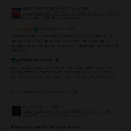
ΘΕΟΔΩΡΟΣ ΓΔΟΝΤΑΚΗΣ
,
02 Aug 2026
Apple MacBook Air 13″ 2020, i3 1.1 GHz, 8 GB, Intel Iris Plus,
Space Gray, 256 GB, Σαν καινούργιο
5
/5
Επαληθευμένη κριτική
Εξαιρετικό όπως το παρήγγειλα χωρίς ίχνος γρατζουνιάς
παρά πολύ καλή μπαταρία πολύ καλή η συσκευασία
μεταφοράς και σε χρόνο μέσα στα πλαίσια που μου είπαν 2-
5 μέρες!!!
Απάντηση από τη Flip
Σας ευχαριστούμε πολύ για την υπέροχη αξιολόγησή σας!
Χαιρόμαστε ιδιαίτερα που το MacBook Air 13″ 2020 που
παραλάβατε ανταποκρίθηκε πλήρως στις προσδοκίες σας,
τόσο ως προς την εμφάνιση και την κατάσταση της
μπαταρίας, όσο και ως προς τη συσκευασία και τον χρόνο
παράδοσης. Σας ευχαριστούμε για την εμπιστοσύνη σας και
Δες περισσότερες λεπτομέρειες
ευχόμαστε να το χαρείτε!
Manos G.
,
30 Jul 2026
Apple MacBook Pro 14″ 2024, M4 Pro 12 Cores, 24 GB, 16
core GPU, Silver, 512 GB, Σαν καινούργιο
Apple MacBook Pro 14″ 2024, M4 Pro