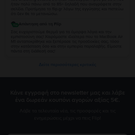
ήταν πολύ πάνω από το 85> δηλαδή που αναγράφετε στην
σελίδα. Προτίμησα το flip.gr λόγω της εγγύησης και πιστεύω
ότι δεν θε το μετανιώσω.
Απάντηση από τη Flip
Σας ευχαριστούμε θερμά για τα όμορφα λόγια και την
εμπιστοσύνη σας! Χαιρόμαστε ιδιαίτερα που το MacBook Air
M1 ανταποκρίθηκε και ξεπέρασε τις προσδοκίες σας, τόσο
στην κατάσταση όσο και στην εμπειρία παραλαβής. Είμαστε
πάντα στη διάθεσή σας!
Δείτε περισσότερες κριτικές
Κάνε εγγραφή στο newsletter μας και λάβε
ένα δωρεάν κουπόνι αγορών αξίας 5€.
Λάβε τα τελευταία νέα, τις προσφορές και τις
ενημερώσεις μέχρι να πεις Flip!