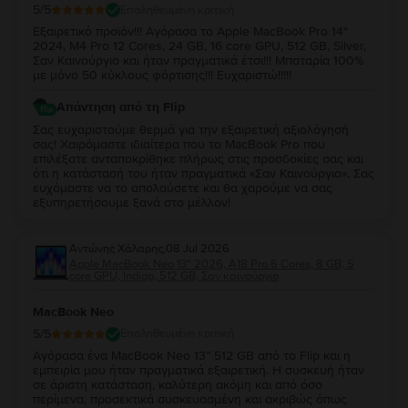
5
/5
Επαληθευμένη κριτική
Εξαιρετικό προϊόν!!! Αγόρασα το Apple MacBook Pro 14″
2024, M4 Pro 12 Cores, 24 GB, 16 core GPU, 512 GB, Silver,
Σαν Καινούργιο και ήταν πραγματικά έτσι!!! Μπαταρία 100%
με μόνο 50 κύκλους φόρτισης!!! Ευχαριστώ!!!!!
Απάντηση από τη Flip
Σας ευχαριστούμε θερμά για την εξαιρετική αξιολόγησή
σας! Χαιρόμαστε ιδιαίτερα που το MacBook Pro που
επιλέξατε ανταποκρίθηκε πλήρως στις προσδοκίες σας και
ότι η κατάστασή του ήταν πραγματικά «Σαν Καινούργιο». Σας
ευχόμαστε να το απολαύσετε και θα χαρούμε να σας
εξυπηρετήσουμε ξανά στο μέλλον!
Αντώνης Χάλαρης
,
08 Jul 2026
Apple MacBook Neo 13″ 2026, A18 Pro 6 Cores, 8 GB, 5
core GPU, Indigo, 512 GB, Σαν καινούργιο
MacBook Neo
5
/5
Επαληθευμένη κριτική
Αγόρασα ένα MacBook Neo 13” 512 GB από το Flip και η
εμπειρία μου ήταν πραγματικά εξαιρετική. Η συσκευή ήταν
σε άριστη κατάσταση, καλύτερη ακόμη και από όσο
περίμενα, προσεκτικά συσκευασμένη και ακριβώς όπως