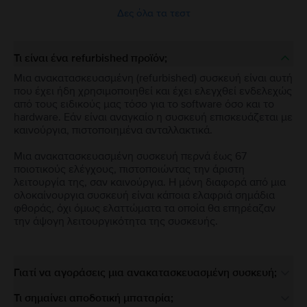
Δες όλα τα τεστ
Τι είναι ένα refurbished προϊόν;
Μια ανακατασκευασμένη (refurbished) συσκευή είναι αυτή
που έχει ήδη χρησιμοποιηθεί και έχει ελεγχθεί ενδελεχώς
από τους ειδικούς μας τόσο για το software όσο και το
hardware. Εάν είναι αναγκαίο η συσκευή επισκευάζεται με
καινούργια, πιστοποιημένα ανταλλακτικά.
Μια ανακατασκευασμένη συσκευή περνά έως 67
ποιοτικούς ελέγχους, πιστοποιώντας την άριστη
λειτουργία της, σαν καινούργια. Η μόνη διαφορά από μια
ολοκαίνουργια συσκευή είναι κάποια ελαφριά σημάδια
φθοράς, όχι όμως ελαττώματα τα οποία θα επηρέαζαν
την άψογη λειτουργικότητα της συσκευής.
Γιατί να αγοράσεις μια ανακατασκευασμένη συσκευή;
Τι σημαίνει αποδοτική μπαταρία;