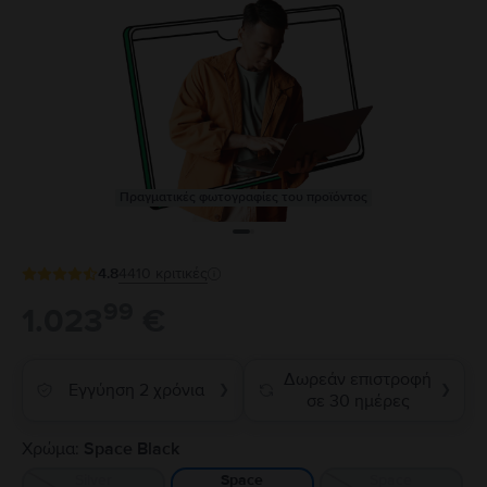
Πραγματικές φωτογραφίες του προϊόντος
4.8
4410
κριτικές
99
1.023
€
Δωρεάν επιστροφή
Εγγύηση 2 χρόνια
❯
❯
σε 30 ημέρες
Χρώμα:
Space Black
Silver
Space
Space