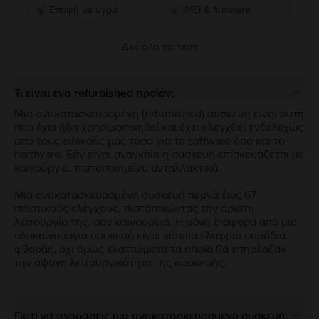
Επαφή με υγρά
IMEI & firmware
Δες όλα τα τεστ
Τι είναι ένα refurbished προϊόν;
Μια ανακατασκευασμένη (refurbished) συσκευή είναι αυτή
που έχει ήδη χρησιμοποιηθεί και έχει ελεγχθεί ενδελεχώς
από τους ειδικούς μας τόσο για το software όσο και το
hardware. Εάν είναι αναγκαίο η συσκευή επισκευάζεται με
καινούργια, πιστοποιημένα ανταλλακτικά.
Μια ανακατασκευασμένη συσκευή περνά έως 67
ποιοτικούς ελέγχους, πιστοποιώντας την άριστη
λειτουργία της, σαν καινούργια. Η μόνη διαφορά από μια
ολοκαίνουργια συσκευή είναι κάποια ελαφριά σημάδια
φθοράς, όχι όμως ελαττώματα τα οποία θα επηρέαζαν
την άψογη λειτουργικότητα της συσκευής.
Γιατί να αγοράσεις μια ανακατασκευασμένη συσκευή;