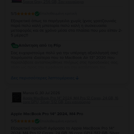
Space Gray, 256 GB, Σαν καινούργιο
5
/5
Επαληθευμένη κριτική
Εξαιρετικό όπως το παρήγγειλα χωρίς ίχνος γρατζουνιάς
παρά πολύ καλή μπαταρία πολύ καλή η συσκευασία
μεταφοράς και σε χρόνο μέσα στα πλαίσια που μου είπαν 2-
5 μέρες!!!
Απάντηση από τη Flip
Σας ευχαριστούμε πολύ για την υπέροχη αξιολόγησή σας!
Χαιρόμαστε ιδιαίτερα που το MacBook Air 13″ 2020 που
παραλάβατε ανταποκρίθηκε πλήρως στις προσδοκίες σας,
τόσο ως προς την εμφάνιση και την κατάσταση της
μπαταρίας, όσο και ως προς τη συσκευασία και τον χρόνο
παράδοσης. Σας ευχαριστούμε για την εμπιστοσύνη σας και
Δες περισσότερες λεπτομέρειες
ευχόμαστε να το χαρείτε!
Manos G.
,
30 Jul 2026
Apple MacBook Pro 14″ 2024, M4 Pro 12 Cores, 24 GB, 16
core GPU, Silver, 512 GB, Σαν καινούργιο
Apple MacBook Pro 14″ 2024, M4 Pro
5
/5
Επαληθευμένη κριτική
Εξαιρετικό προϊόν!!! Αγόρασα το Apple MacBook Pro 14″
2024, M4 Pro 12 Cores, 24 GB, 16 core GPU, 512 GB, Silver,