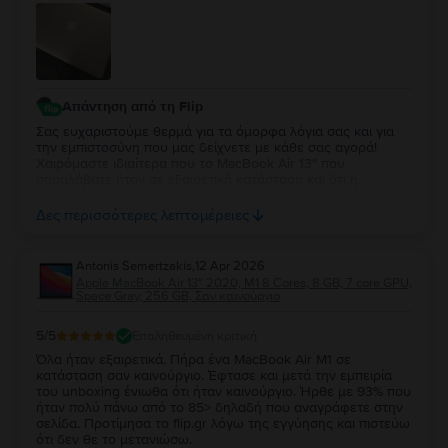
Απάντηση από τη Flip
Σας ευχαριστούμε θερμά για τα όμορφα λόγια σας και για
την εμπιστοσύνη που μας δείχνετε με κάθε σας αγορά!
Χαιρόμαστε ιδιαίτερα που το MacBook Air 13″ που
παραλάβατε ήταν σε εξαιρετική κατάσταση και ότι η
εμπειρία σας συνεχίζει να ανταποκρίνεται στις προσδοκίες
σας. Η διαχρονική σας προτίμηση είναι η μεγαλύτερη
Δες περισσότερες λεπτομέρειες
επιβράβευση για την ομάδα μας. Θα χαρούμε να σας
εξυπηρετήσουμε ξανά στο μέλλον!
Antonis Semertzakis
,
12 Apr 2026
Apple MacBook Air 13″ 2020, M1 8 Cores, 8 GB, 7 core GPU,
Space Gray, 256 GB, Σαν καινούργιο
5
/5
Επαληθευμένη κριτική
Όλα ήταν εξαιρετικά. Πήρα ένα MacBook Air M1 σε
κατάσταση σαν καινούργιο. Έφτασε και μετά την εμπειρία
του unboxing ένιωθα ότι ήταν καινούργιο. Ήρθε με 93% που
ήταν πολύ πάνω από το 85> δηλαδή που αναγράφετε στην
σελίδα. Προτίμησα το flip.gr λόγω της εγγύησης και πιστεύω
ότι δεν θε το μετανιώσω.