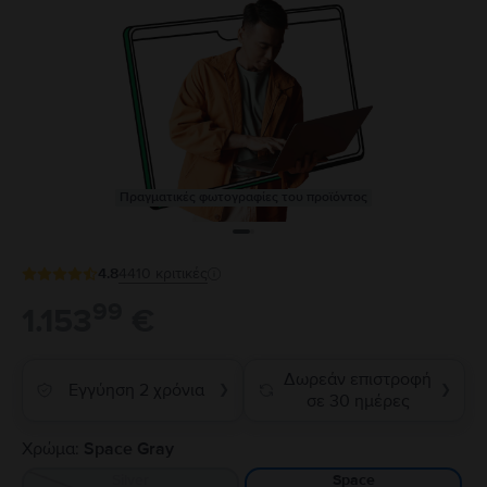
Πραγματικές φωτογραφίες του προϊόντος
4.8
4410
κριτικές
99
1.153
€
Δωρεάν επιστροφή
Εγγύηση 2 χρόνια
❯
❯
σε 30 ημέρες
Χρώμα:
Space Gray
Silver
Space