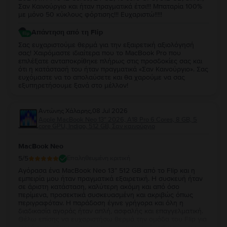
Σαν Καινούργιο και ήταν πραγματικά έτσι!!! Μπαταρία 100%
με μόνο 50 κύκλους φόρτισης!!! Ευχαριστώ!!!!!
Απάντηση από τη Flip
Σας ευχαριστούμε θερμά για την εξαιρετική αξιολόγησή
σας! Χαιρόμαστε ιδιαίτερα που το MacBook Pro που
επιλέξατε ανταποκρίθηκε πλήρως στις προσδοκίες σας και
ότι η κατάστασή του ήταν πραγματικά «Σαν Καινούργιο». Σας
ευχόμαστε να το απολαύσετε και θα χαρούμε να σας
εξυπηρετήσουμε ξανά στο μέλλον!
Αντώνης Χάλαρης
,
08 Jul 2026
Apple MacBook Neo 13″ 2026, A18 Pro 6 Cores, 8 GB, 5
core GPU, Indigo, 512 GB, Σαν καινούργιο
MacBook Neo
5
/5
Επαληθευμένη κριτική
Αγόρασα ένα MacBook Neo 13” 512 GB από το Flip και η
εμπειρία μου ήταν πραγματικά εξαιρετική. Η συσκευή ήταν
σε άριστη κατάσταση, καλύτερη ακόμη και από όσο
περίμενα, προσεκτικά συσκευασμένη και ακριβώς όπως
περιγραφόταν. Η παράδοση έγινε γρήγορα και όλη η
διαδικασία αγοράς ήταν απλή, ασφαλής και επαγγελματική.
Θέλω επίσης να ευχαριστήσω θερμά την ομάδα του Flip για