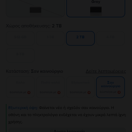
Gray
Χώρος αποθήκευσης:
2 TB
512 GB
1 TB
4 TB
2 TB
8 TB
Κατάσταση:
Σαν καινούργιο
Δείτε λεπτομέρειες
Καλό
Πολύ καλό
Εξαιρετικό
Σαν
καινούργιο
Ειδοποίησε με!
Ειδοποίησε με!
Ειδοποίησε με!
Ειδοποίησε με!
Εξωτερική όψη:
Φαίνεται νέο ή σχεδόν σαν καινούργιο. Η
οθόνη και το πληκτρολόγιο ενδέχεται να έχουν μικρά λεπτά ίχνη
χρήσης.
Άριστη λειτουργία