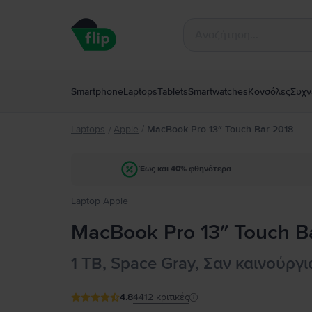
Smartphone
Laptops
Tablets
Smartwatches
Κονσόλες
Συχν
Laptops
Apple
/
MacBook Pro 13″ Touch Bar 2018
/
Έως και 40% φθηνότερα
Laptop Apple
MacBook Pro 13″ Touch Bar
1 TB, Space Gray, Σαν καινούργι
4.8
4412
κριτικές