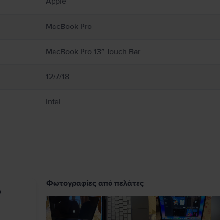
Apple
Book από υγρασία, ή καιρικά φαινόμενα όπως βροχή, χιόνι και ομίχλη. Για να μει
 αερισμό γύρω από το MacBook και τον προσαρμογέα τροφοδοτικού του και να τα χ
εταμένη επαφή με τη συσκευή ή τον προσαρμογέα τροφοδοτικού της κατά τη λειτο
MacBook Pro
εκτρομαγνητικά πεδία. Αυτοί οι μαγνήτες και τα ηλεκτρομαγνητικά πεδία ενδέχετα
ικής σας συσκευής για πληροφορίες σχετικά με τη συσκευή σας. Πλήρεις λεπτομέρ
MacBook Pro 13″ Touch Bar
12/7/18
Intel
Φωτογραφίες από πελάτες
υ