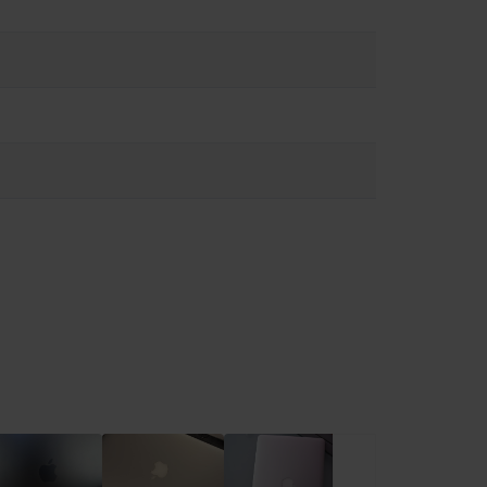
ώσετε τον κίνδυνο υπερθέρμανσης ή τραυματισμών που
ειρίζεστε με προσοχή. Όποτε είναι δυνατόν, αποφύγετε
υργία ή τη σύνδεση σε πηγή τροφοδοσίας. Το MacBook περιέχει
ι να επηρεάσουν τη λειτουργία ιατρικών συσκευών.
ειες στο:
https://support.apple.com/en-ca/guide/macbook-