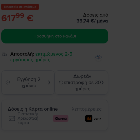
Τελευταίο σε απόθεμα
99
Δόσεις από
617
€
35,74
€
/
μήνα
Προσθήκη στο καλάθι
Αποστολή:
εκτιμώμενος 2-5
εργάσιμες ημέρες
Δωρεάν
Εγγύηση 2
επιστροφή σε 30
❯
❯
χρόνια
ημέρες
Δόσεις ή Κάρτα online
λεπτομέρειες
Πιστωτική/
Χρεωστική
κάρτα