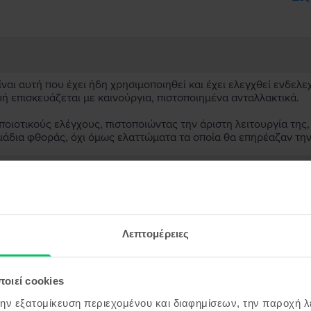
αι αυτή που έχει ήδη χρησιμοποιηθεί και έχει ελεγχθεί ενδελε
υή επισκευάζεται με καινούργια, πιστοποιημένα ανταλλακτικά.
ιοτικούς ελέγχους, πιστοποιώντας την άριστη λειτουργία της,
μάδια φθοράς, όχι όμως ελαττώματα τα οποία θα επηρέαζαν τη
ασκευασμένη συσκευή;
;
Λεπτομέρειες
ς συσκευής;
οιεί cookies
την εξατομίκευση περιεχομένου και διαφημίσεων, την παροχή 