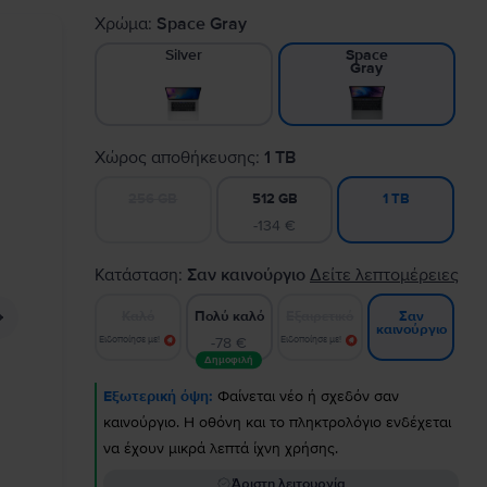
Χρώμα:
Space Gray
Silver
Space
Gray
Χώρος αποθήκευσης:
1 TB
256 GB
512 GB
1 TB
-134 €
Κατάσταση:
Σαν καινούργιο
Δείτε λεπτομέρειες
Καλό
Πολύ καλό
Εξαιρετικό
Σαν
καινούργιο
Ειδοποίησε με!
-78 €
Ειδοποίησε με!
Δημοφιλή
Εξωτερική όψη:
Φαίνεται νέο ή σχεδόν σαν
καινούργιο. Η οθόνη και το πληκτρολόγιο ενδέχεται
να έχουν μικρά λεπτά ίχνη χρήσης.
Άριστη λειτουργία