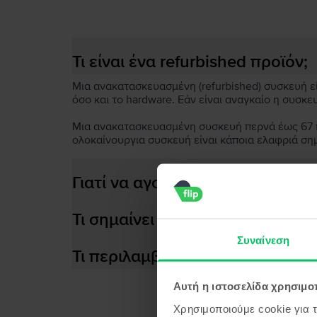
Τι είναι ένα refurbished προϊόν;
Μια ανακατασκευασμένη (refurbished) συσκευή είν
όσο και το hardware. Εάν είναι αναγκαίο η συσκε
Μια ανακατασκευασμένη συσκευή περνά έως 67 πο
ολοκαίνουργια συσκευή είναι κάποια ελαφριά ση
Γιατί να αγοράσεις μια ανακατ
Τι σημαίνει αποδοτική μπαταρία
Συναίνεση
Τι περιλαμβάνεται στο κουτί τη
Αυτή η ιστοσελίδα χρησιμοπ
Χρησιμοποιούμε cookie για 