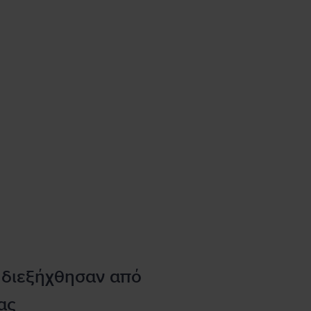
 διεξήχθησαν από
ας