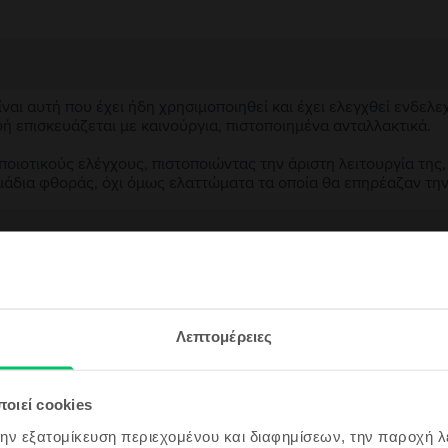
αι αυτή που έχει ήδη χρησιμοποιηθεί και έχει ελεγχθεί ενδελε
υή επισκευάζεται με καινούργια, πιστοποιημένα ανταλλακτικά.
ιοτικούς ελέγχους, πιστοποιώντας την άριστη λειτουργία της,
μάδια φθοράς, όχι όμως ελαττώματα τα οποία θα επηρέαζαν τη
ασκευασμένη συσκευή;
;
εγγραφή &
Λεπτομέρειες
ς συσκευής;
ρδισε!
ου θα είναι ακόμα πιο φθηνό!
οιεί cookies
την εξατομίκευση περιεχομένου και διαφημίσεων, την παροχή 