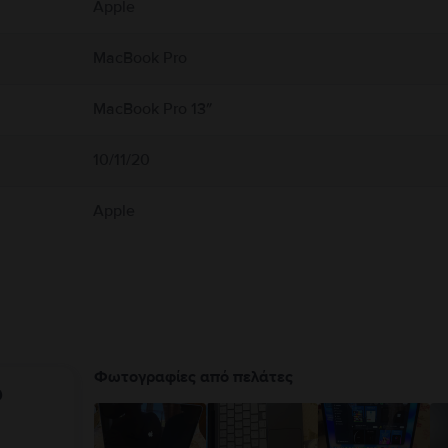
Apple
Book από υγρασία, ή καιρικά φαινόμενα όπως βροχή, χιόνι και ομίχλη. Για να μει
 αερισμό γύρω από το MacBook και τον προσαρμογέα τροφοδοτικού του και να τα χ
εταμένη επαφή με τη συσκευή ή τον προσαρμογέα τροφοδοτικού της κατά τη λειτο
MacBook Pro
εκτρομαγνητικά πεδία. Αυτοί οι μαγνήτες και τα ηλεκτρομαγνητικά πεδία ενδέχετα
ικής σας συσκευής για πληροφορίες σχετικά με τη συσκευή σας. Πλήρεις λεπτομέρ
MacBook Pro 13″
10/11/20
Apple
Φωτογραφίες από πελάτες
υ