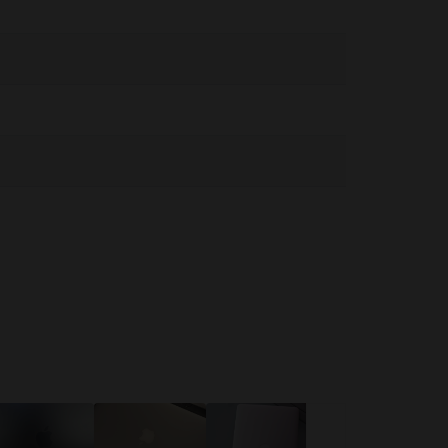
ώσετε τον κίνδυνο υπερθέρμανσης ή τραυματισμών που
ειρίζεστε με προσοχή. Όποτε είναι δυνατόν, αποφύγετε
υργία ή τη σύνδεση σε πηγή τροφοδοσίας. Το MacBook περιέχει
ι να επηρεάσουν τη λειτουργία ιατρικών συσκευών.
ειες στο:
https://support.apple.com/en-ca/guide/macbook-