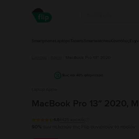
Smartphone
Laptops
Tablets
Smartwatches
Κονσόλες
Συχν
Laptops
Apple
/
MacBook Pro 13″ 2020
/
Έως και 40% φθηνότερα
Laptop Apple
MacBook Pro 13″ 2020, M1
4.8
4425
κριτικές
90%
των πελατών της Flip συνιστούν το προϊόν