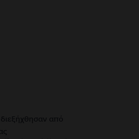
 διεξήχθησαν από
ας