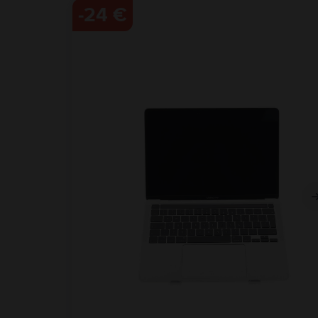
-
24 €