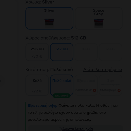
Χρώμα:
Silver
Space
Silver
Gray
Χώρος αποθήκευσης:
512 GB
256 GB
1 TB
2 TB
512 GB
-30 €
Κατάσταση:
Πολύ καλό
Δείτε λεπτομέρειες
Καλό
Εξαιρετικό
Σαν
Πολύ καλό
καινούργιο
-22 €
Ειδοποίησε με!
Ειδοποίησε με!
Δημοφιλή
Εξωτερική όψη:
Φαίνεται πολύ καλό. Η οθόνη και
το πληκτρολόγιο έχουν ορατά σημάδια στο
μεγαλύτερο μέρος της επιφάνειας.
Άριστη λειτουργία