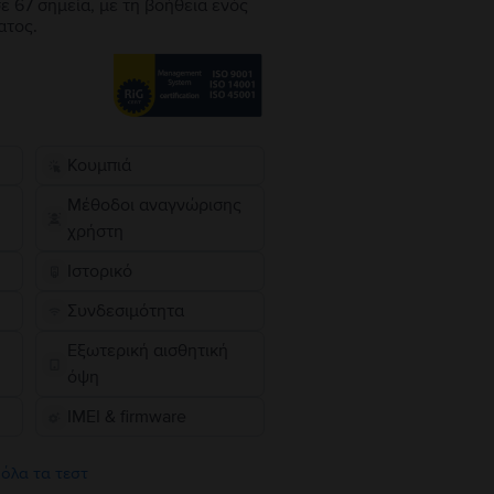
ε 67 σημεία, με τη βοήθεια ενός
ατος.
Κουμπιά
Μέθοδοι αναγνώρισης
χρήστη
Ιστορικό
Συνδεσιμότητα
Εξωτερική αισθητική
όψη
IMEI & firmware
 όλα τα τεστ