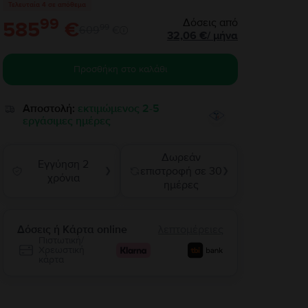
Τελευταία 4 σε απόθεμα
99
Δόσεις από
585
€
99
609
€
32,06
€
/
μήνα
Προσθήκη στο καλάθι
Αποστολή:
εκτιμώμενος 2-5
εργάσιμες ημέρες
Δωρεάν
Εγγύηση 2
επιστροφή σε 30
❯
❯
χρόνια
ημέρες
Δόσεις ή Κάρτα online
λεπτομέρειες
Πιστωτική/
Χρεωστική
κάρτα