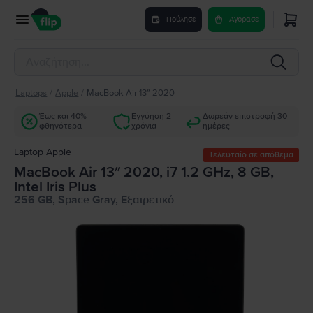
Πούλησε
Αγόρασε
Laptops
/
Apple
/
MacBook Air 13″ 2020
Έως και 40%
Εγγύηση 2
Δωρεάν επιστροφή 30
φθηνότερα
χρόνια
ημέρες
Laptop Apple
Τελευταίο σε απόθεμα
MacBook Air 13″ 2020, i7 1.2 GHz, 8 GB,
Intel Iris Plus
256 GB, Space Gray, Εξαιρετικό