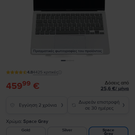
Πραγματικές φωτογραφίες του προϊόντος
4.8
4425
κριτικές
99
Δόσεις από
459
€
25,6
€
/
μήνα
Δωρεάν επιστροφή
Εγγύηση 2 χρόνια
❯
❯
σε 30 ημέρες
Χρώμα:
Space Gray
Gold
Silver
Space
Gray