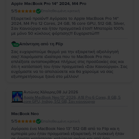
Apple MacBook Pro 14″ 2024, M4 Pro
5
/5
Επαληθευμένη κριτική
Εξαιρετικό προϊόν!!! Αγόρασα το Apple MacBook Pro 14″
2024, M4 Pro 12 Cores, 24 GB, 16 core GPU, 512 GB, Silver,
Σαν Καινούργιο και ήταν πραγματικά έτσι!!! Μπαταρία 100%
με μόνο 50 κύκλους φόρτισης!!! Ευχαριστώ!!!!!
Απάντηση από τη Flip
Σας ευχαριστούμε θερμά για την εξαιρετική αξιολόγησή
σας! Χαιρόμαστε ιδιαίτερα που το MacBook Pro που
επιλέξατε ανταποκρίθηκε πλήρως στις προσδοκίες σας και
ότι η κατάστασή του ήταν πραγματικά «Σαν Καινούργιο». Σας
ευχόμαστε να το απολαύσετε και θα χαρούμε να σας
εξυπηρετήσουμε ξανά στο μέλλον!
Αντώνης Χάλαρης
,
08 Jul 2026
Apple MacBook Neo 13″ 2026, A18 Pro 6 Cores, 8 GB, 5
core GPU, Indigo, 512 GB, Σαν καινούργιο
MacBook Neo
5
/5
Επαληθευμένη κριτική
Αγόρασα ένα MacBook Neo 13” 512 GB από το Flip και η
εμπειρία μου ήταν πραγματικά εξαιρετική. Η συσκευή ήταν
σε άριστη κατάσταση, καλύτερη ακόμη και από όσο