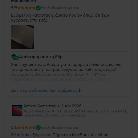
MacBook Air
και θα είναι μεγάλη μας χαρά να σας εξυπηρετήσουμε ξανά
στο μέλλον!
5
/5
Επαληθευμένη κριτική
Εξαιρετική κατάσταση ,άριστο προϊόν όπως ότι έχω
αγοράσει από εσάς
Απάντηση από τη Flip
Σας ευχαριστούμε θερμά για τα όμορφα λόγια σας και για
την εμπιστοσύνη που μας δείχνετε με κάθε σας αγορά!
Χαιρόμαστε ιδιαίτερα που το MacBook Air 13″ που
παραλάβατε ήταν σε εξαιρετική κατάσταση και ότι η
εμπειρία σας συνεχίζει να ανταποκρίνεται στις προσδοκίες
σας. Η διαχρονική σας προτίμηση είναι η μεγαλύτερη
Δες περισσότερες λεπτομέρειες
επιβράβευση για την ομάδα μας. Θα χαρούμε να σας
εξυπηρετήσουμε ξανά στο μέλλον!
Antonis Semertzakis
,
12 Apr 2026
Apple MacBook Air 13″ 2020, M1 8 Cores, 8 GB, 7 core GPU,
Space Gray, 256 GB, Σαν καινούργιο
5
/5
Επαληθευμένη κριτική
Όλα ήταν εξαιρετικά. Πήρα ένα MacBook Air M1 σε