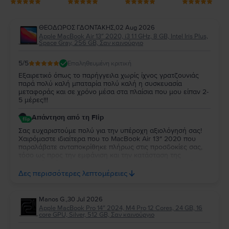
ΘΕΟΔΩΡΟΣ ΓΔΟΝΤΑΚΗΣ
,
02 Aug 2026
Apple MacBook Air 13″ 2020, i3 1.1 GHz, 8 GB, Intel Iris Plus,
Space Gray, 256 GB, Σαν καινούργιο
5
/5
Επαληθευμένη κριτική
Εξαιρετικό όπως το παρήγγειλα χωρίς ίχνος γρατζουνιάς
παρά πολύ καλή μπαταρία πολύ καλή η συσκευασία
μεταφοράς και σε χρόνο μέσα στα πλαίσια που μου είπαν 2-
5 μέρες!!!
Απάντηση από τη Flip
Σας ευχαριστούμε πολύ για την υπέροχη αξιολόγησή σας!
Χαιρόμαστε ιδιαίτερα που το MacBook Air 13″ 2020 που
παραλάβατε ανταποκρίθηκε πλήρως στις προσδοκίες σας,
τόσο ως προς την εμφάνιση και την κατάσταση της
μπαταρίας, όσο και ως προς τη συσκευασία και τον χρόνο
παράδοσης. Σας ευχαριστούμε για την εμπιστοσύνη σας και
Δες περισσότερες λεπτομέρειες
ευχόμαστε να το χαρείτε!
Manos G.
,
30 Jul 2026
Apple MacBook Pro 14″ 2024, M4 Pro 12 Cores, 24 GB, 16
core GPU, Silver, 512 GB, Σαν καινούργιο