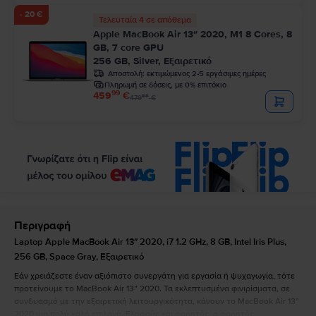
- 20 €
Τελευταία 4 σε απόθεμα
Apple MacBook Air 13″ 2020, M1 8 Cores, 8
GB, 7 core GPU
256 GB, Silver, Εξαιρετικό
Αποστολή:
εκτιμώμενος 2-5 εργάσιμες ημέρες
Πληρωμή σε δόσεις, με 0% επιτόκιο
99
459
€
99
479
€
Περιγραφή
Laptop Apple MacBook Air 13″ 2020, i7 1.2 GHz, 8 GB, Intel Iris Plus,
256 GB, Space Gray, Εξαιρετικό
Εάν χρειάζεστε έναν αξιόπιστο συνεργάτη για εργασία ή ψυχαγωγία, τότε
προτείνουμε το MacBook Air 13” 2020. Τα εκλεπτυσμένα φινιρίσματα, σε
συνδυασμό με την εξαιρετική λειτουργικότητα, κάνουν το MacBook Air 13”
2020 μια πολύ καλή επιλογή. Ελαφρύς και φορητός, ο φορητός