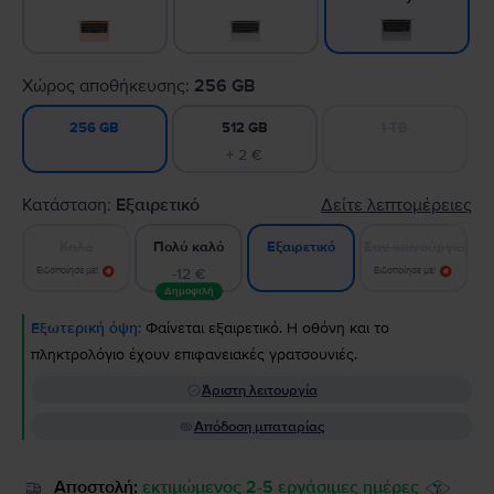
Χώρος αποθήκευσης:
256 GB
512 GB
1 TB
256 GB
+ 2 €
Κατάσταση:
Εξαιρετικό
Δείτε λεπτομέρειες
Καλό
Πολύ καλό
Σαν καινούργιο
Εξαιρετικό
Ειδοποίησε με!
-12 €
Ειδοποίησε με!
Δημοφιλή
Εξωτερική όψη:
Φαίνεται εξαιρετικό. Η οθόνη και το
πληκτρολόγιο έχουν επιφανειακές γρατσουνιές.
Άριστη λειτουργία
Απόδοση μπαταρίας
Αποστολή:
εκτιμώμενος 2-5 εργάσιμες ημέρες