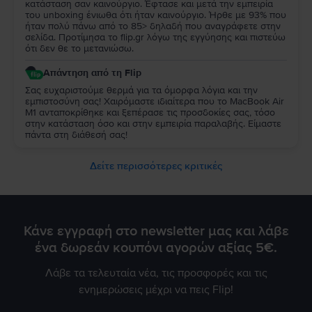
κατάσταση σαν καινούργιο. Έφτασε και μετά την εμπειρία
του unboxing ένιωθα ότι ήταν καινούργιο. Ήρθε με 93% που
ήταν πολύ πάνω από το 85> δηλαδή που αναγράφετε στην
σελίδα. Προτίμησα το flip.gr λόγω της εγγύησης και πιστεύω
ότι δεν θε το μετανιώσω.
Απάντηση από τη Flip
Σας ευχαριστούμε θερμά για τα όμορφα λόγια και την
εμπιστοσύνη σας! Χαιρόμαστε ιδιαίτερα που το MacBook Air
M1 ανταποκρίθηκε και ξεπέρασε τις προσδοκίες σας, τόσο
στην κατάσταση όσο και στην εμπειρία παραλαβής. Είμαστε
πάντα στη διάθεσή σας!
Δείτε περισσότερες κριτικές
Κάνε εγγραφή στο newsletter μας και λάβε
ένα δωρεάν κουπόνι αγορών αξίας 5€.
Λάβε τα τελευταία νέα, τις προσφορές και τις
ενημερώσεις μέχρι να πεις Flip!