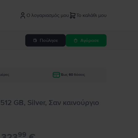
Ο λογαριασμός μου
Το καλάθι μου
Πούλησε
Αγόρασε
μέρες
Έως 60 δόσεις
512 GB, Silver, Σαν καινούργιο
99
323
€