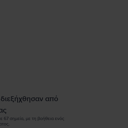
 διεξήχθησαν από
ας
ε 67 σημεία, με τη βοήθεια ενός
ατος.