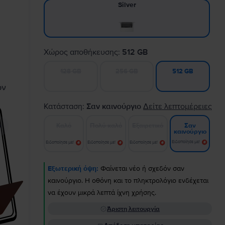
Silver
Χώρος αποθήκευσης:
512 GB
128 GB
256 GB
512 GB
Κατάσταση:
Σαν καινούργιο
Δείτε λεπτομέρειες
Καλό
Πολύ καλό
Εξαιρετικό
Σαν
καινούργιο
Ειδοποίησε με!
Ειδοποίησε με!
Ειδοποίησε με!
Ειδοποίησε με!
Εξωτερική όψη:
Φαίνεται νέο ή σχεδόν σαν
καινούργιο. Η οθόνη και το πληκτρολόγιο ενδέχεται
να έχουν μικρά λεπτά ίχνη χρήσης.
Άριστη λειτουργία