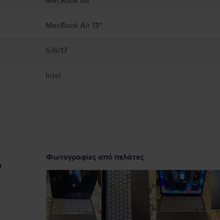
MacBook Air
εκτρομαγνητικά πεδία. Αυτοί οι μαγνήτες και τα ηλεκτρομαγνητικά πεδία ενδέχετα
ικής σας συσκευής για πληροφορίες σχετικά με τη συσκευή σας. Πλήρεις λεπτομέρ
MacBook Air 13″
5/6/17
Intel
Φωτογραφίες από πελάτες
υ