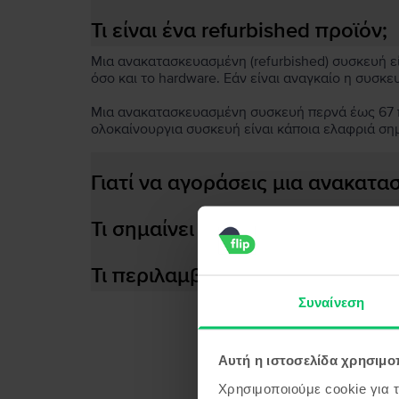
Τι είναι ένα refurbished προϊόν;
Μια ανακατασκευασμένη (refurbished) συσκευή είν
όσο και το hardware. Εάν είναι αναγκαίο η συσκε
Μια ανακατασκευασμένη συσκευή περνά έως 67 πο
ολοκαίνουργια συσκευή είναι κάποια ελαφριά ση
Γιατί να αγοράσεις μια ανακατ
Τι σημαίνει αποδοτική μπαταρία
Τι περιλαμβάνεται στο κουτί τη
Συναίνεση
Αυτή η ιστοσελίδα χρησιμοπ
Προϊ
Χρησιμοποιούμε cookie για 