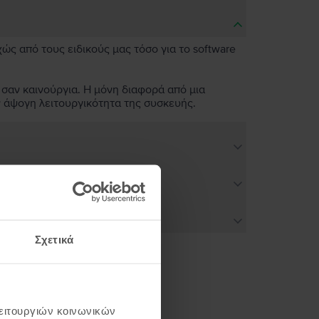
χώς από τους ειδικούς μας τόσο για το software
 σαν καινούργια. Η μόνη διαφορά από μια
ν άψογη λειτουργικότητα της συσκευής.
Σχετικά
ή σου
λειτουργιών κοινωνικών