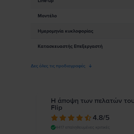
Line-up
μαγνήτες, καθώς και εξαρτήματα και κεραίες που εκπέμπουν ηλ
Συμβουλευτείτε τον γιατρό σας και τον κατασκευαστή της ιατρ
air/apd9b8f7aa11/mac
Μοντέλο
Ημερομηνία κυκλοφορίας
Κατασκευαστής Επεξεργαστή
Δες όλες τις προδιαγραφές
Η άποψη των πελατών το
Flip
4.8
/5
4417 επαληθευμένες κριτικές