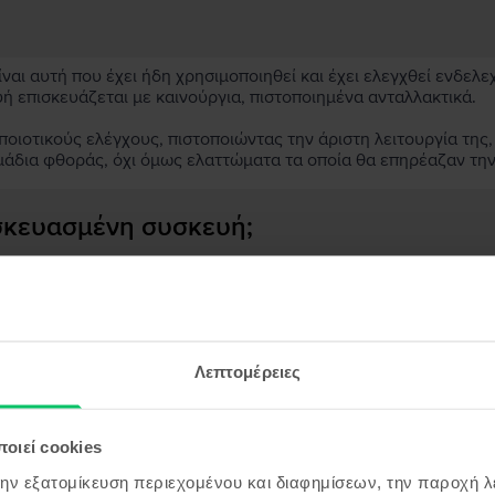
αι αυτή που έχει ήδη χρησιμοποιηθεί και έχει ελεγχθεί ενδελε
υή επισκευάζεται με καινούργια, πιστοποιημένα ανταλλακτικά.
ιοτικούς ελέγχους, πιστοποιώντας την άριστη λειτουργία της,
μάδια φθοράς, όχι όμως ελαττώματα τα οποία θα επηρέαζαν τη
ασκευασμένη συσκευή;
;
ς συσκευής;
Λεπτομέρειες
οιεί cookies
όντα παρόμοια με την αναζήτησ
την εξατομίκευση περιεχομένου και διαφημίσεων, την παροχή 