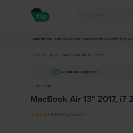
Smartphone
Laptops
Tablets
Smartwatches
Κονσόλες
Συχν
Laptops
Apple
/
MacBook Air 13″ 2017
/
Έως και 40% φθηνότερα
Laptop Apple
MacBook Air 13″ 2017, i7
4.8
4417
κριτικές