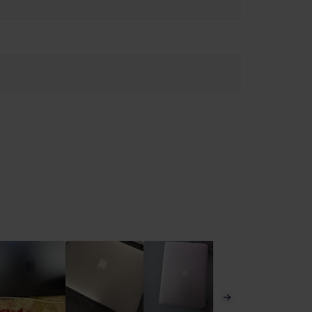
ι να επηρεάσουν τη λειτουργία ιατρικών συσκευών.
ειες στο:
https://support.apple.com/en-ca/guide/macbook-