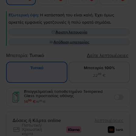
Εξωτερική όψη:
Η κατάστασή του είναι καλή. Έχει όμως
αρκετές εμφανείς γρατζουνιές ή πολύ ορατά σημάδια.
Άριστη λειτουργία
Απόδοση μπαταρίας
Μπαταρία:
Τυπικό
Δείτε λεπτομέρειες
Μπαταρία 100%
Τυπικό
99
22
€
Επαγγελματικά τοποθετημένο Tempered
Glass προστασίας οθόνης
Enable
99
14
€
99
16
€
Δόσεις ή Κάρτα online
λεπτομέρειες
Πιστωτική/
Χρεωστική
κάρτα