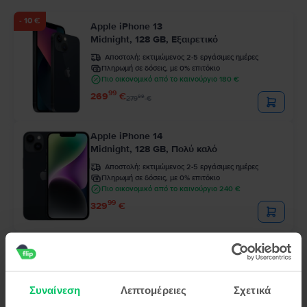
- 10 €
Apple iPhone 13
Midnight, 128 GB, Εξαιρετικό
Αποστολή:
εκτιμώμενος 2-5 εργάσιμες ημέρες
Πληρωμή σε δόσεις, με 0% επιτόκιο
Πιο οικονομικό από το καινούργιο 180 €
99
269
€
99
279
€
Apple iPhone 14
Midnight, 128 GB, Πολύ καλό
Αποστολή:
εκτιμώμενος 2-5 εργάσιμες ημέρες
Πληρωμή σε δόσεις, με 0% επιτόκιο
Πιο οικονομικό από το καινούργιο 240 €
99
329
€
Περιορισμένο απόθεμα
Apple iPhone 12 Pro
Pacific Blue, 128 GB, Εξαιρετικό
Αποστολή:
εκτιμώμενος 2-5 εργάσιμες ημέρες
Συναίνεση
Λεπτομέρειες
Σχετικά
Πληρωμή σε δόσεις, με 0% επιτόκιο
Πιο οικονομικό από το καινούργιο 289 €