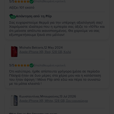
5
/5
Επαληθευμένη κριτική
Αξίζει 101 εκατό
Απάντηση από τη Flip
Σας ευχαριστούμε θερμά για την υπέροχη αξιολόγησή σας!
Χαιρόμαστε ιδιαίτερα που η εμπειρία σας άξιζε το «101%» και
ότι μείνατε απόλυτα ικανοποιημένος. Θα χαρούμε να σας
εξυπηρετήσουμε ξανά στο μέλλον!
Michalis Bekiaris
,
12 May 2024
Apple iPhone XR, Red, 128 GB, Καλό
5
/5
Επαληθευμένη κριτική
Ότι καλύτερο, ήρθε απίστευτα γρήγορα (μέσα σε περίοδο
Πάσχα) ήταν σε δυο μέρες στα χέρια μου και η κατάσταση
του ήταν άψογη ! Μόνο Flip από εδώ και πέρα το συνιστώ
με τα μάτια κλειστά !
Κωνσταντίνος Μπουρούνης
,
13 Jul 2026
Apple iPhone XR, White, 128 GB, Σαν καινούργιο