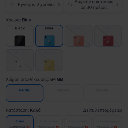
Δωρεάν επιστροφή
Εγγύηση 2 χρόνια
❯
❯
σε 30 ημέρες
Χρώμα:
Blue
Black
Coral
Red
Blue
White
Yellow
Χώρος αποθήκευσης:
64 GB
128 GB
256 GB
64 GB
Κατάσταση:
Καλό
Δείτε λεπτομέρειες
Πολύ καλό
Εξαιρετικό
Σαν καινούργιο
Καλό
Ειδοποίησε με!
Ειδοποίησε με!
Ειδοποίησε με!
Ειδοποίησε με!