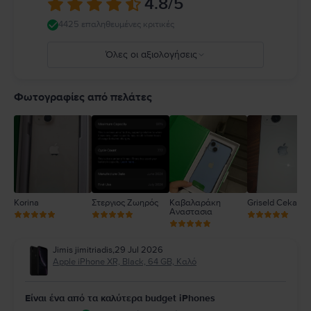
4.8
/5
ακουστικών. Η χρήση κατεστραμμένων καλωδίων ή προσαρμογέων ή η
φόρτιση παρουσία υγρασίας μπορεί να προκαλέσει πυρκαγιά,
4425 επαληθευμένες κριτικές
ηλεκτροπληξία, τραυματισμό ή ζημιά στο iPhone ή σε άλλη περιουσία.
Πλήρεις λεπτομέρειες στο:
https://support.apple.com/ro-
Όλες οι αξιολογήσεις
ro/guide/iphone/iph301fc905/ios
5
4
Φωτογραφίες από πελάτες
3
2
1
Korina
Στεργιος Ζωηρός
Καβαλαράκη
Griseld Ceka
Αναστασια
Jimis jimitriadis
,
29 Jul 2026
Apple iPhone XR, Black, 64 GB, Καλό
Είναι ένα από τα καλύτερα budget iPhones