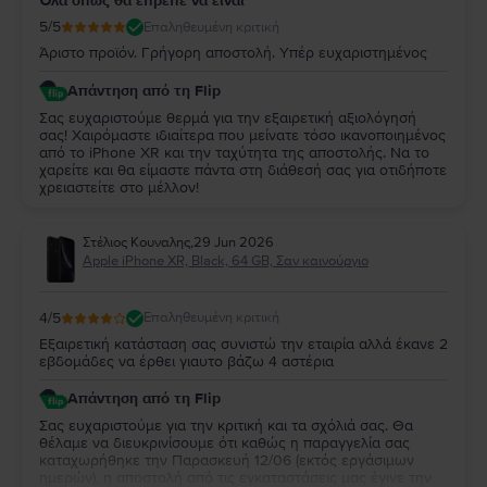
Όλα όπως θα έπρεπε να ειναι
5
/5
Επαληθευμένη κριτική
Άριστο προϊόν. Γρήγορη αποστολή. Υπέρ ευχαριστημένος
Απάντηση από τη Flip
Σας ευχαριστούμε θερμά για την εξαιρετική αξιολόγησή
σας! Χαιρόμαστε ιδιαίτερα που μείνατε τόσο ικανοποιημένος
από το iPhone XR και την ταχύτητα της αποστολής. Να το
χαρείτε και θα είμαστε πάντα στη διάθεσή σας για οτιδήποτε
χρειαστείτε στο μέλλον!
Στέλιος Κουναλης
,
29 Jun 2026
Apple iPhone XR, Black, 64 GB, Σαν καινούργιο
4
/5
Επαληθευμένη κριτική
Εξαιρετική κατάσταση σας συνιστώ την εταιρία αλλά έκανε 2
εβδομάδες να έρθει γιαυτο βάζω 4 αστέρια
Απάντηση από τη Flip
Σας ευχαριστούμε για την κριτική και τα σχόλιά σας. Θα
θέλαμε να διευκρινίσουμε ότι καθώς η παραγγελία σας
καταχωρήθηκε την Παρασκευή 12/06 (εκτός εργάσιμων
ημερών), η αποστολή από τις εγκαταστάσεις μας έγινε την