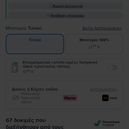
Άριστη λειτουργία
Απόδοση μπαταρίας
Μπαταρία:
Τυπικό
Δείτε λεπτομέρειες
Μπαταρία 100%
Τυπικό
99
22
€
Επαγγελματικά τοποθετημένο Tempered
Glass προστασίας οθόνης
Enable
99
16
€
Δόσεις ή Κάρτα online
λεπτομέρειες
Πιστωτική/
Χρεωστική
κάρτα
67 δοκιμές που
διεξήχθησαν από τους