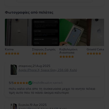
5
4
Φωτογραφίες από πελάτες
3
2
1
Korina
Στεργιος Ζωηρός
Καβαλαράκη
Griseld Ceka
Αναστασια
στεφανος
,
21 Aug 2025
Apple iPhone X, Space Grey, 256 GB, Καλό
5
/5
Επαληθευμένη κριτική
πολυ καλα ολα απο τη συσκευασια μεχρι το κινητο τελεια
τιμη αυτο που το κανει ακομα καλυτερο
Ευγενία
,
19 Apr 2025
Apple iPhone X, Silver, 64 GB, Καλό