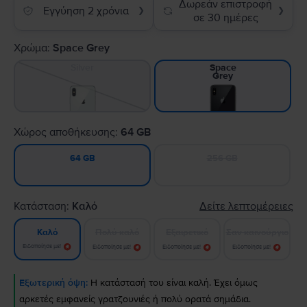
Δωρεάν επιστροφή
Εγγύηση 2 χρόνια
❯
❯
σε 30 ημέρες
Χρώμα:
Space Grey
Silver
Space
Grey
Χώρος αποθήκευσης:
64 GB
256 GB
64 GB
Κατάσταση:
Καλό
Δείτε λεπτομέρειες
Πολύ καλό
Εξαιρετικό
Σαν καινούργιο
Καλό
Ειδοποίησε με!
Ειδοποίησε με!
Ειδοποίησε με!
Ειδοποίησε με!
Εξωτερική όψη:
Η κατάστασή του είναι καλή. Έχει όμως
αρκετές εμφανείς γρατζουνιές ή πολύ ορατά σημάδια.