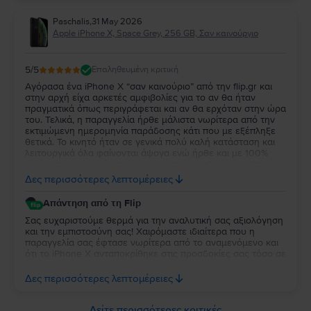
Paschalis
,
31 May 2026
Apple iPhone X, Space Grey, 256 GB, Σαν καινούργιο
5
/5
Επαληθευμένη κριτική
Αγόρασα ένα iPhone X “σαν καινούριο” από την flip.gr και
στην αρχή είχα αρκετές αμφιβολίες για το αν θα ήταν
πραγματικά όπως περιγράφεται και αν θα ερχόταν στην ώρα
του. Τελικά, η παραγγελία ήρθε μάλιστα νωρίτερα από την
εκτιμώμενη ημερομηνία παράδοσης κάτι που με εξέπληξε
θετικά. Το κινητό ήταν σε γενικά πολύ καλή κατάσταση και
λειτουργικά όλα φαίνονται άψογα ενώ ήρθε και με 100%
υγεία μπαταρίας κάτι που με ικανοποίησε ιδιαίτερα. Υπήρχαν
κάποιες μικρές γρατζουνιές στο πλαίσιο στην οθόνη και στο
Δες περισσότερες λεπτομέρειες
πίσω γυαλί αλλά είναι τόσο διακριτικές που φαίνονται
κυρίως στο φως και δεν ενοχλούν ιδιαίτερα στην
Απάντηση από τη Flip
καθημερινή χρήση. Ούτως ή άλλως του έβαλα θήκη οπότε
δεν με επηρέασε καθόλου αυτό. Συνολικά έμεινα αρκετά
Σας ευχαριστούμε θερμά για την αναλυτική σας αξιολόγηση
ικανοποιημένος και σίγουρα θα ξαναέκανα αγορά στο
και την εμπιστοσύνη σας! Χαιρόμαστε ιδιαίτερα που η
μέλλον. Θα τη συνιστούσα σε όποιον θέλει οικονομικές και
παραγγελία σας έφτασε νωρίτερα από το αναμενόμενο και
αξιόπιστες επιλογές σε refurbished συσκευές.
ότι το iPhone X ανταποκρίθηκε στις προσδοκίες σας τόσο σε
λειτουργικό επίπεδο όσο και στην κατάσταση της μπαταρίας.
Στόχος μας είναι να προσφέρουμε αξιόπιστες refurbished
Δες περισσότερες λεπτομέρειες
συσκευές με διαφάνεια ως προς την κατάστασή τους. Να το
χαρείτε!
Δείτε περισσότερες κριτικές