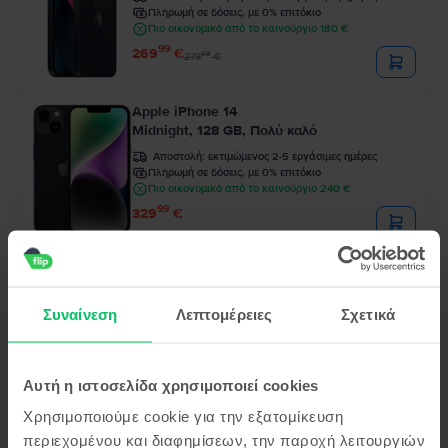
Πληρωμή σε δόσεις, με 0% επιτόκιο
Πιο οικονομικό από το καινούργιο 180 €
99
269
€
99
279
€
Apple iPhone 14
Midnight, 128 GB, Πολύ καλό
Αποστολή:
εκτιμώμενος 2-5 εργάσιμες ημέρες
Πληρωμή σε δόσεις, με 0% επιτόκιο
Πιο οικονομικό από το καινούργιο 240 €
99
329
€
Apple iPhone 12 Pro
Pacific Blue, 128 GB, Εξαιρετικό
Συναίνεση
Λεπτομέρειες
Σχετικά
Αποστολή:
εκτιμώμενος 2-5 εργάσιμες ημέρες
Πληρωμή σε δόσεις, με 0% επιτόκιο
Πιο οικονομικό από το καινούργιο 289 €
99
249
€
Αυτή η ιστοσελίδα χρησιμοποιεί cookies
Χρησιμοποιούμε cookie για την εξατομίκευση
περιεχομένου και διαφημίσεων, την παροχή λειτουργιών