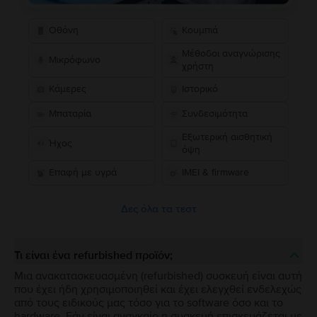
Οθόνη
Κουμπιά
Μέθοδοι αναγνώρισης
Μικρόφωνο
χρήστη
Κάμερες
Ιστορικό
Μπαταρία
Συνδεσιμότητα
Εξωτερική αισθητική
Ήχος
όψη
Επαφή με υγρά
IMEI & firmware
Δες όλα τα τεστ
Τι είναι ένα refurbished προϊόν;
Μια ανακατασκευασμένη (refurbished) συσκευή είναι αυτή
που έχει ήδη χρησιμοποιηθεί και έχει ελεγχθεί ενδελεχώς
από τους ειδικούς μας τόσο για το software όσο και το
hardware. Εάν είναι αναγκαίο η συσκευή επισκευάζεται με