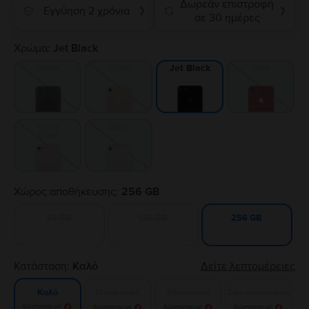
Δωρεάν επιστροφή
Εγγύηση 2 χρόνια
❯
❯
σε 30 ημέρες
Χρώμα:
Jet Black
Black
Gold
Red
Jet Black
Rose
Silver
Gold
Χώρος αποθήκευσης:
256 GB
32 GB
128 GB
256 GB
Κατάσταση:
Καλό
Δείτε λεπτομέρειες
Πολύ καλό
Εξαιρετικό
Σαν καινούργιο
Καλό
Ειδοποίησε με!
Ειδοποίησε με!
Ειδοποίησε με!
Ειδοποίησε με!