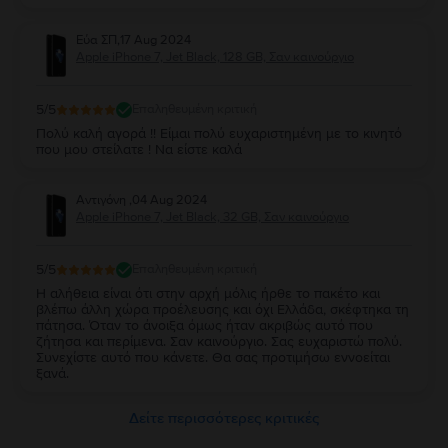
Εύα ΣΠ
,
17 Aug 2024
Apple iPhone 7, Jet Black, 128 GB, Σαν καινούργιο
5
/5
Επαληθευμένη κριτική
Πολύ καλή αγορά !! Είμαι πολύ ευχαριστημένη με το κινητό
που μου στείλατε ! Να είστε καλά
Αντιγόνη
,
04 Aug 2024
Apple iPhone 7, Jet Black, 32 GB, Σαν καινούργιο
5
/5
Επαληθευμένη κριτική
Η αλήθεια είναι ότι στην αρχή μόλις ήρθε το πακέτο και
βλέπω άλλη χώρα προέλευσης και όχι Ελλάδα, σκέφτηκα τη
πάτησα. Όταν το άνοιξα όμως ήταν ακριβώς αυτό που
ζήτησα και περίμενα. Σαν καινούργιο. Σας ευχαριστώ πολύ.
Συνεχίστε αυτό που κάνετε. Θα σας προτιμήσω εννοείται
ξανά.
Δείτε περισσότερες κριτικές