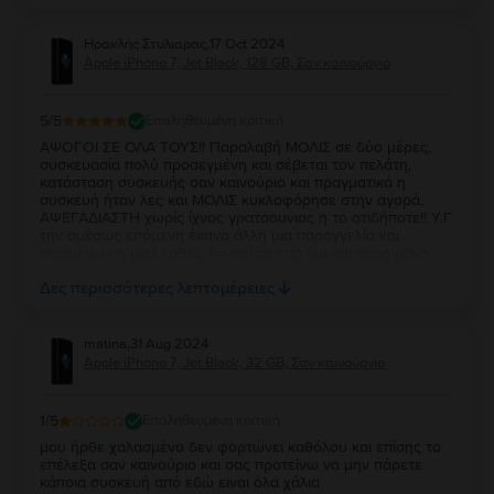
Ηρακλής Στυλιαρας
,
17 Oct 2024
Apple iPhone 7, Jet Black, 128 GB, Σαν καινούργιο
5
/5
Επαληθευμένη κριτική
ΑΨΟΓΟΙ ΣΕ ΟΛΑ ΤΟΥΣ!! Παραλαβή ΜΟΛΙΣ σε δύο μέρες,
συσκευασία πολύ προσεγμένη και σέβεται τον πελάτη,
κατάσταση συσκευής σαν καινούριο και πραγματικά η
συσκευή ήταν λες και ΜΟΛΙΣ κυκλοφόρησε στην αγορά,
ΑΨΕΓΑΔΙΑΣΤΗ χωρίς ίχνος γρατσουνιας η το οτιδήποτε!! Υ.Γ
την αμέσως επόμενη έκανα άλλη μια παραγγελία και
περιμένω να μου έρθει.. Εννοείται από δω και πέρα μόνο
flip.. Οι άνθρωποι είναι άξιοι και μόνο ευχαριστώ μπορώ να
Δες περισσότερες λεπτομέρειες
πω από τη μεριά μου.. Α+++++ Συγχαρητήρια!!!
matina
,
31 Aug 2024
Apple iPhone 7, Jet Black, 32 GB, Σαν καινούργιο
1
/5
Επαληθευμένη κριτική
μου ήρθε χαλασμένο δεν φορτώνει καθόλου και επίσης το
επέλεξα σαν καινούριο και σας προτείνω να μην πάρετε
κάποια συσκευή από εδώ ειναι όλα χάλια