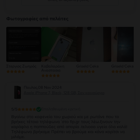
ro/guide/iphone/iph301fc905/ios
5
4
Φωτογραφίες από πελάτες
3
2
1
Στεργιος Ζωηρός
Καβαλαράκη
Griseld Ceka
Griseld Ceka
Αναστασια
Παυλος
,
08 Nov 2024
Apple iPhone 7, Black, 128 GB, Σαν καινούργιο
5
/5
Επαληθευμένη κριτική
Βγαίνω στο καφενείο του χωριού και με ρωτάνε που το
βρήκες τέτοιο τηλέφωνα ´στο fip.gr τους λέω.ξινουν την
καράφλα η παππούδες από απορία .τελιοοο υγεία όλα καλά!
Τηλέφωνα βρήκαμε Πρέπει να βρούμε και κάνα κορίτσι να
μιλάμε.