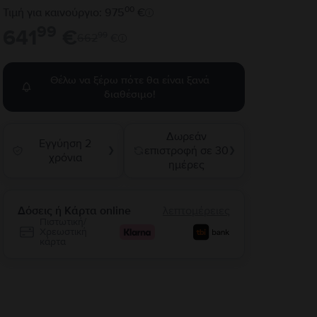
00
Τιμή για καινούργιο: 975
€
99
641
€
99
662
€
Θέλω να ξέρω πότε θα είναι ξανά
διαθέσιμο!
Δωρεάν
Εγγύηση 2
επιστροφή σε 30
❯
❯
χρόνια
ημέρες
Δόσεις ή Κάρτα online
λεπτομέρειες
Πιστωτική/
Χρεωστική
κάρτα