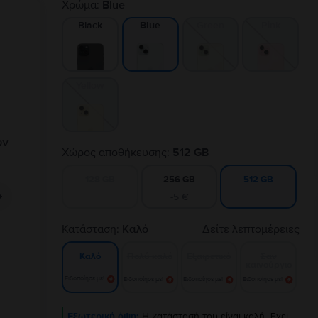
Χρώμα:
Blue
Black
Green
Pink
Blue
Yellow
Χώρος αποθήκευσης:
512 GB
128 GB
256 GB
512 GB
-5 €
Κατάσταση:
Καλό
Δείτε λεπτομέρειες
Πολύ καλό
Εξαιρετικό
Σαν
Καλό
καινούργιο
Ειδοποίησε με!
Ειδοποίησε με!
Ειδοποίησε με!
Ειδοποίησε με!
Εξωτερική όψη:
Η κατάστασή του είναι καλή. Έχει