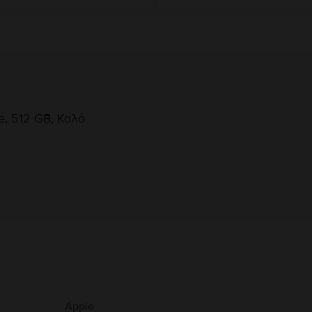
e, 512 GB, Καλό
Πληροφορίες Κατασκευαστή
υ αφορούν το προϊόν.
Apple