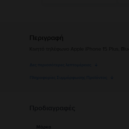
Περιγραφή
Κινητό τηλέφωνο Apple iPhone 15 Plus, Blu
Δες περισσότερες λεπτομέρειες
Πληροφορίες Συμμόρφωσης Προϊόντος
Πληροφορίες Ασφάλειας Προϊόντος
Προδιαγραφές
Πληροφορίες Ασφάλειας Προϊόντος
Πληροφορίες σχετικά με τις προειδοποιήσεις ασφαλείας πο
Μάρκα