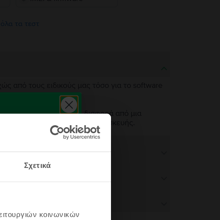
 όλα τα τεστ
χώς από τους ειδικούς μας τόσο για το software
 σαν καινούργια. Η μόνη διαφορά από μια
ν άψογη λειτουργικότητα της συσκευής.
Σχετικά
λειτουργιών κοινωνικών