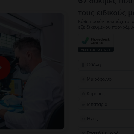
67 δοκιμές που
τους ειδικούς μ
Κάθε προϊόν δοκιμάζεται σ
εξειδικευμένου προγράμμ
Οθόνη
Μικρόφωνο
Κάμερες
Μπαταρία
Ήχος
Επαφή με υγρά