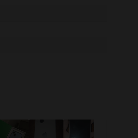
ά εξαρτήματα. Το iPhone και η μπαταρία του μπορεί να
θόνη, καθώς μπορεί να προκληθούν τραυματισμοί. Εάν
πτώσεις μπορεί να σας αποσπάσει την προσοχή και να
λνετε μηνύματα ενώ οδηγείτε). Ακολουθήστε τους κανόνες που
α υγρασίας μπορεί να προκαλέσει πυρκαγιά, ηλεκτροπληξία,