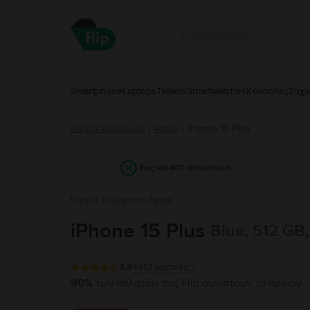
Smartphone
Laptops
Tablets
Smartwatches
Κονσόλες
Συχν
Κινητά τηλέφωνα
Apple
/
iPhone 15 Plus
/
Έως και 40% φθηνότερα
Κινητό τηλέφωνο Apple
iPhone 15 Plus
Blue, 512 GB
4.8
4412
κριτικές
90%
των πελατών της Flip συνιστούν το προϊόν