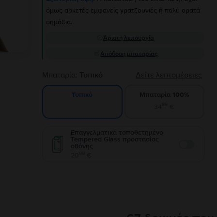
όμως αρκετές εμφανείς γρατζουνιές ή πολύ ορατά
σημάδια.
Άριστη λειτουργία
Απόδοση μπαταρίας
Μπαταρία:
Τυπικό
Δείτε λεπτομέρειες
Μπαταρία 100%
Τυπικό
99
34
€
Επαγγελματικά τοποθετημένο
Tempered Glass προστασίας
οθόνης
Enable
99
20
€