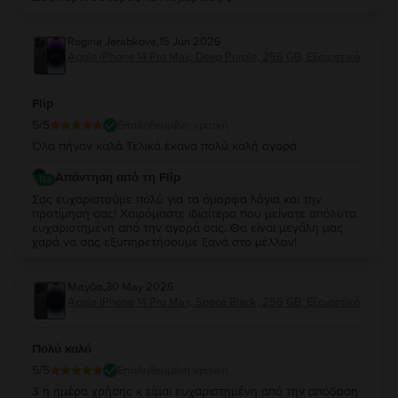
Καλή χρήση και παραμένουμε στη διάθεσή σας!
Regina Jerabkova
,
15 Jun 2026
Apple iPhone 14 Pro Max, Deep Purple, 256 GB, Εξαιρετικό
Flip
5
/5
Επαληθευμένη κριτική
Όλα πήγαν καλά Τελικά έκανα πολύ καλή αγορά
Απάντηση από τη Flip
Σας ευχαριστούμε πολύ για τα όμορφα λόγια και την
προτίμησή σας! Χαιρόμαστε ιδιαίτερα που μείνατε απόλυτα
ευχαριστημένη από την αγορά σας. Θα είναι μεγάλη μας
χαρά να σας εξυπηρετήσουμε ξανά στο μέλλον!
Μαγδα
,
30 May 2026
Apple iPhone 14 Pro Max, Space Black, 256 GB, Εξαιρετικό
Πολύ καλό
5
/5
Επαληθευμένη κριτική
3 η ημέρα χρήσης κ είμαι ευχαριστημένη από την απόδοση