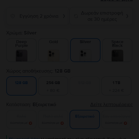
Δωρεάν επιστροφή
Εγγύηση 2 χρόνια
❯
❯
σε 30 ημέρες
Χρώμα:
Silver
Deep
Gold
Space
Silver
Purple
Black
Χώρος αποθήκευσης:
128 GB
256 GB
512 GB
1 TB
128 GB
+ 80 €
+ 224 €
Κατάσταση:
Εξαιρετικό
Δείτε λεπτομέρειες
Καλό
Πολύ καλό
Σαν καινούργιο
Εξαιρετικό
Ειδοποίησε με!
Ειδοποίησε με!
Ειδοποίησε με!