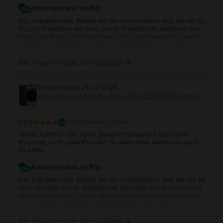
Απάντηση από τη Flip
Σας ευχαριστούμε θερμά για την εμπιστοσύνη σας και για το
ότι μας επιλέξατε για έκτη φορά! Χαιρόμαστε ιδιαίτερα που
κάθε αγορά σας ανταποκρίθηκε στις προσδοκίες σας και ότι
μείνατε ικανοποιημένος από την κατάσταση των συσκευών,
τις τιμές και την ταχύτητα της αποστολής. Η διαχρονική
εμπιστοσύνη σας είναι η μεγαλύτερη επιβράβευση για εμάς.
Δες περισσότερες λεπτομέρειες
Να χαρείτε τη νέα σας συσκευή και θα είμαστε πάντα στη
διάθεσή σας!
Σταύρος λαγός
,
26 Jun 2026
Apple iPhone 14 Pro Max, Space Black, 128 GB, Εξαιρετικό
5
/5
Επαληθευμένη κριτική
Τέλειο έμπιστο σάιτ προτι φορρα παράγγειλα και εμένα
επλυκτος ούτε γραντζουνιές το μόνο κακό έκανε μια μέρα
να έρθει
Απάντηση από τη Flip
Σας ευχαριστούμε θερμά για την εμπιστοσύνη σας και για τα
τόσο όμορφα λόγια. Χαιρόμαστε ιδιαίτερα που η κατάσταση
της συσκευής σάς άφησε απόλυτα ικανοποιημένο! Όσο για
τη μία ημέρα αναμονής, προσπαθούμε πάντα για το
ταχύτερο δυνατό και χαιρόμαστε που παραλάβατε τόσο
άμεσα διοτι η αποστολή είναι απο 2-5 εργάσιμες ημέρες.
Δες περισσότερες λεπτομέρειες