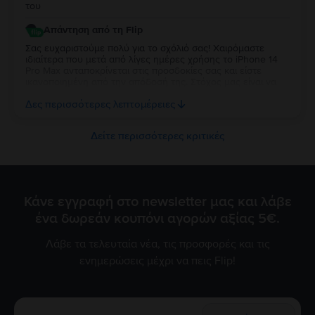
του
Απάντηση από τη Flip
Σας ευχαριστούμε πολύ για το σχόλιό σας! Χαιρόμαστε
ιδιαίτερα που μετά από λίγες ημέρες χρήσης το iPhone 14
Pro Max ανταποκρίνεται στις προσδοκίες σας και είστε
ικανοποιημένη από την απόδοσή της. Στόχος μας είναι να
προσφέρουμε αξιόπιστες συσκευές και μια θετική εμπειρία
Δες περισσότερες λεπτομέρειες
χρήσης από την πρώτη στιγμή. Να το χαρείτε!
Δείτε περισσότερες κριτικές
Κάνε εγγραφή στο newsletter μας και λάβε
ένα δωρεάν κουπόνι αγορών αξίας 5€.
Λάβε τα τελευταία νέα, τις προσφορές και τις
ενημερώσεις μέχρι να πεις Flip!