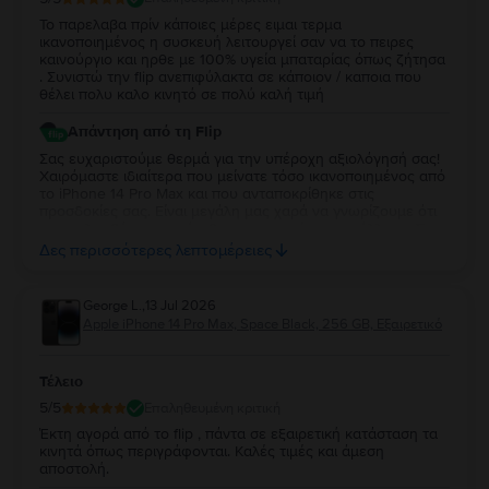
Το παρελαβα πρίν κάποιες μέρες ειμαι τερμα
ικανοποιημένος η συσκευή λειτουργεί σαν να το πειρες
καινούργιο και ηρθε με 100% υγεία μπαταρίας όπως ζήτησα
. Συνιστώ την flip ανεπιφύλακτα σε κάποιον / καποια που
θέλει πολυ καλο κινητό σε πολύ καλή τιμή
Απάντηση από τη Flip
Σας ευχαριστούμε θερμά για την υπέροχη αξιολόγησή σας!
Χαιρόμαστε ιδιαίτερα που μείνατε τόσο ικανοποιημένος από
το iPhone 14 Pro Max και που ανταποκρίθηκε στις
προσδοκίες σας. Είναι μεγάλη μας χαρά να γνωρίζουμε ότι
το απολαμβάνετε και ότι θα μας προτείνατε σε άλλους. Σας
ευχαριστούμε για την εμπιστοσύνη σας και σας ευχόμαστε
Δες περισσότερες λεπτομέρειες
να χαρείτε τη νέα σας συσκευή για πολλά χρόνια!
George L.
,
13 Jul 2026
Apple iPhone 14 Pro Max, Space Black, 256 GB, Εξαιρετικό
Τέλειο
5
/5
Επαληθευμένη κριτική
Έκτη αγορά από το flip , πάντα σε εξαιρετική κατάσταση τα
κινητά όπως περιγράφονται. Καλές τιμές και άμεση
αποστολή.