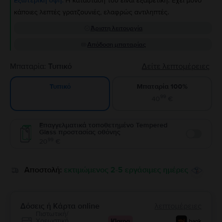
Εξωτερική όψη:
Η κατάστασή του είναι εξαιρετική. Έχει μόνο
κάποιες λεπτές γρατζουνιές, ελαφρώς αντιληπτές.
Άριστη λειτουργία
Απόδοση μπαταρίας
Μπαταρία:
Τυπικό
Δείτε λεπτομέρειες
Μπαταρία 100%
Τυπικό
99
40
€
Επαγγελματικά τοποθετημένο Tempered
Glass προστασίας οθόνης
Enable
99
20
€
Αποστολή:
εκτιμώμενος 2-5 εργάσιμες ημέρες
Δόσεις ή Κάρτα online
λεπτομέρειες
Πιστωτική/
Χρεωστική