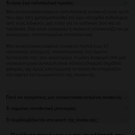
Τι είναι ένα refurbished προϊόν;
Μια ανακατασκευασμένη (refurbished) συσκευή είναι αυτή
που έχει ήδη χρησιμοποιηθεί και έχει ελεγχθεί ενδελεχώς
από τους ειδικούς μας τόσο για το software όσο και το
hardware. Εάν είναι αναγκαίο η συσκευή επισκευάζεται με
καινούργια, πιστοποιημένα ανταλλακτικά.
Μια ανακατασκευασμένη συσκευή περνά έως 67
ποιοτικούς ελέγχους, πιστοποιώντας την άριστη
λειτουργία της, σαν καινούργια. Η μόνη διαφορά από μια
ολοκαίνουργια συσκευή είναι κάποια ελαφριά σημάδια
φθοράς, όχι όμως ελαττώματα τα οποία θα επηρέαζαν
την άψογη λειτουργικότητα της συσκευής.
Γιατί να αγοράσεις μια ανακατασκευασμένη συσκευή;
Τι σημαίνει αποδοτική μπαταρία;
Τι περιλαμβάνεται στο κουτί της συσκευής;