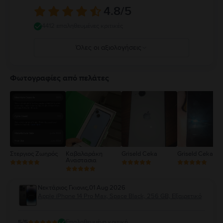
κανόνες που απαγορεύουν ή περιορίζουν τη χρήση κινητών συσκευών ή
4.8
/5
ακουστικών. Η χρήση κατεστραμμένων καλωδίων ή προσαρμογέων ή η
φόρτιση παρουσία υγρασίας μπορεί να προκαλέσει πυρκαγιά,
4412 επαληθευμένες κριτικές
ηλεκτροπληξία, τραυματισμό ή ζημιά στο iPhone ή σε άλλη περιουσία.
Πλήρεις λεπτομέρειες στο:
https://support.apple.com/ro-
Όλες οι αξιολογήσεις
ro/guide/iphone/iph301fc905/ios
5
4
Φωτογραφίες από πελάτες
3
2
1
Στεργιος Ζωηρός
Καβαλαράκη
Griseld Ceka
Griseld Ceka
Αναστασια
Νεκτάριος Γκιονις
,
01 Aug 2026
Apple iPhone 14 Pro Max, Space Black, 256 GB, Εξαιρετικό
5
/5
Επαληθευμένη κριτική