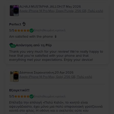
ALHAJI MUSTAPHA JALLOH
,
17 May 2026
Apple iPhone 14 Pro Max, Deep Purple, 256 GB, Πολύ καλό
Perfect 👌
5
/5
Επαληθευμένη κριτική
Am satisfied with the phone 📱
Απάντηση από τη Flip
Thank you very much for your review! We’re really happy to
hear that you’re satisfied with your phone and that
everything met your expectations. Enjoy your device!
Δέσποινα Σαρακατσάνη
,
20 Apr 2026
Apple iPhone 14 Pro Max, Gold, 256 GB, Πολύ καλό
Εξαιρετικό!!!
5
/5
Επαληθευμένη κριτική
Επέλεξα την επιλογή «Πολύ Καλό», το κινητό είναι
αψευγάδιαστο, έχει μόνο μια πολύ επιφανειακή γρατζουνιά
κοντά στο φλας. Η οθόνη και ο σκελετός ούτε καν