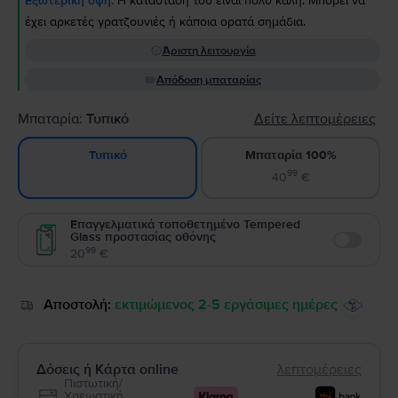
Εξωτερική όψη:
Η κατάστασή του είναι πολύ καλή. Μπορεί να
έχει αρκετές γρατζουνιές ή κάποια ορατά σημάδια.
Άριστη λειτουργία
Απόδοση μπαταρίας
Μπαταρία:
Τυπικό
Δείτε λεπτομέρειες
Μπαταρία 100%
Τυπικό
99
40
€
Επαγγελματικά τοποθετημένο Tempered
Glass προστασίας οθόνης
Enable
99
20
€
Αποστολή:
εκτιμώμενος 2-5 εργάσιμες ημέρες
Δόσεις ή Κάρτα online
λεπτομέρειες
Πιστωτική/
Χρεωστική