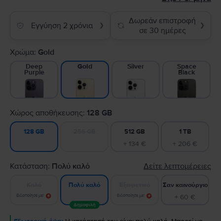
Δωρεάν επιστροφή
Εγγύηση 2 χρόνια
❯
❯
σε 30 ημέρες
Χρώμα:
Gold
Deep
Silver
Space
Gold
Purple
Black
Χώρος αποθήκευσης:
128 GB
256 GB
512 GB
1 TB
128 GB
+ 134 €
+ 206 €
Κατάσταση:
Πολύ καλό
Δείτε λεπτομέρειες
Καλό
Εξαιρετικό
Σαν καινούργιο
Πολύ καλό
Ειδοποίησε με!
Ειδοποίησε με!
+ 60 €
Δημοφιλή