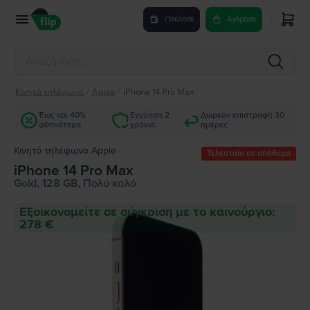
Πούλησε
Αγόρασε
Κινητά τηλέφωνα
/
Apple
/
iPhone 14 Pro Max
Έως και 40%
Εγγύηση 2
Δωρεάν επιστροφή 30
φθηνότερα
χρόνια
ημέρες
Κινητό τηλέφωνο Apple
Τελευταίο σε απόθεμα
iPhone 14 Pro Max
Gold, 128 GB, Πολύ καλό
Εξοικονομείτε σε σύγκριση με το καινούργιο:
278 €