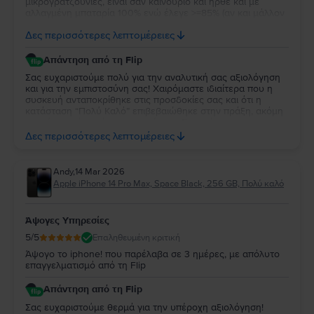
μικρογρατζουνιές, είναι σαν καινούριο και ήρθε και με
αλλαγμένη μπαταρία 100% ενώ έλεγε >=85% (αν και μάλλον
δεν είναι αυθεντική Apple αλλά λογικό, και δεν έχει και
Δες περισσότερες λεπτομέρειες
καμία διαφορά). Μπράβο σας!
Απάντηση από τη Flip
Σας ευχαριστούμε πολύ για την αναλυτική σας αξιολόγηση
και για την εμπιστοσύνη σας! Χαιρόμαστε ιδιαίτερα που η
συσκευή ανταποκρίθηκε στις προσδοκίες σας και ότι η
κατάσταση “Πολύ Καλό” επιβεβαιώθηκε στην πράξη, ακόμη
και πέρα από αυτό που περιμένατε. Σχετικά με την
μπαταρία, όπως αναγράφεται και στην ιστοσελίδα μας, οι
Δες περισσότερες λεπτομέρειες
συσκευές διαθέτουν συμβατικές μπαταρίες με υγεία από
85% και άνω, με στόχο τη σωστή λειτουργία και αξιοπιστία
της συσκευής. Εκτιμούμε πολύ τα σχόλιά σας και
Andy
,
14 Mar 2026
χαιρόμαστε που μείνατε ικανοποιημένος. Θα χαρούμε να
Apple iPhone 14 Pro Max, Space Black, 256 GB, Πολύ καλό
σας εξυπηρετήσουμε ξανά στο μέλλον!
Άψογες Υπηρεσίες
5
/5
Επαληθευμένη κριτική
Άψογο το iphone! που παρέλαβα σε 3 ημέρες, με απόλυτο
επαγγελματισμό από τη Flip
Απάντηση από τη Flip
Σας ευχαριστούμε θερμά για την υπέροχη αξιολόγηση!