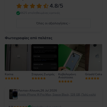
κανόνες που απαγορεύουν ή περιορίζουν τη χρήση κινητών συσκευών ή
4.8
/5
ακουστικών. Η χρήση κατεστραμμένων καλωδίων ή προσαρμογέων ή η
φόρτιση παρουσία υγρασίας μπορεί να προκαλέσει πυρκαγιά,
4425 επαληθευμένες κριτικές
ηλεκτροπληξία, τραυματισμό ή ζημιά στο iPhone ή σε άλλη περιουσία.
Πλήρεις λεπτομέρειες στο:
https://support.apple.com/ro-
Όλες οι αξιολογήσεις
ro/guide/iphone/iph301fc905/ios
5
4
Φωτογραφίες από πελάτες
3
2
1
Korina
Στεργιος Ζωηρός
Καβαλαράκη
Griseld Ceka
Αναστασια
Λεντιαν Αλουση
,
26 Jul 2026
Apple iPhone 14 Pro Max, Space Black, 128 GB, Πολύ καλό