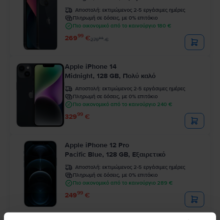
Αποστολή:
εκτιμώμενος 2-5 εργάσιμες ημέρες
Πληρωμή σε δόσεις, με 0% επιτόκιο
Πιο οικονομικό από το καινούργιο 180 €
99
269
€
99
279
€
Apple iPhone 14
Midnight, 128 GB, Πολύ καλό
Αποστολή:
εκτιμώμενος 2-5 εργάσιμες ημέρες
Πληρωμή σε δόσεις, με 0% επιτόκιο
Πιο οικονομικό από το καινούργιο 240 €
99
329
€
Apple iPhone 12 Pro
Pacific Blue, 128 GB, Εξαιρετικό
Αποστολή:
εκτιμώμενος 2-5 εργάσιμες ημέρες
Πληρωμή σε δόσεις, με 0% επιτόκιο
Πιο οικονομικό από το καινούργιο 289 €
99
249
€