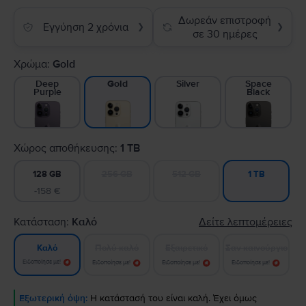
Δωρεάν επιστροφή
Εγγύηση 2 χρόνια
❯
❯
σε 30 ημέρες
Χρώμα:
Gold
Deep
Silver
Space
Gold
Purple
Black
Χώρος αποθήκευσης:
1 TB
128 GB
256 GB
512 GB
1 TB
-158 €
Κατάσταση:
Καλό
Δείτε λεπτομέρειες
Πολύ καλό
Εξαιρετικό
Σαν καινούργιο
Καλό
Ειδοποίησε με!
Ειδοποίησε με!
Ειδοποίησε με!
Ειδοποίησε με!
Εξωτερική όψη:
Η κατάστασή του είναι καλή. Έχει όμως