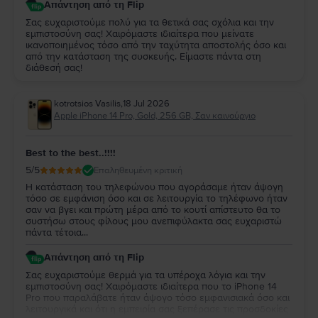
Απάντηση από τη Flip
Σας ευχαριστούμε πολύ για τα θετικά σας σχόλια και την
εμπιστοσύνη σας! Χαιρόμαστε ιδιαίτερα που μείνατε
ικανοποιημένος τόσο από την ταχύτητα αποστολής όσο και
από την κατάσταση της συσκευής. Είμαστε πάντα στη
διάθεσή σας!
kotrotsios Vasilis
,
18 Jul 2026
Apple iPhone 14 Pro, Gold, 256 GB, Σαν καινούργιο
Best to the best..!!!!
5
/5
Επαληθευμένη κριτική
Η κατάσταση του τηλεφώνου που αγοράσαμε ήταν άψογη
τόσο σε εμφάνιση όσο και σε λειτουργία το τηλέφωνο ήταν
σαν να βγει και πρώτη μέρα από το κουτί απίστευτο θα το
συστήσω στους φίλους μου ανεπιφύλακτα σας ευχαριστώ
πάντα τέτοια...
Απάντηση από τη Flip
Σας ευχαριστούμε θερμά για τα υπέροχα λόγια και την
εμπιστοσύνη σας! Χαιρόμαστε ιδιαίτερα που το iPhone 14
Pro που παραλάβατε ήταν άψογο τόσο εμφανισιακά όσο και
λειτουργικά και ότι η εμπειρία σας ξεπέρασε τις προσδοκίες