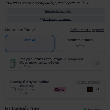
αρκετές εμφανείς γρατζουνιές ή πολύ ορατά σημάδια.
Άριστη λειτουργία
Απόδοση μπαταρίας
Μπαταρία:
Τυπικό
Δείτε λεπτομέρειες
Μπαταρία 100%
Τυπικό
99
36
€
Επαγγελματικά τοποθετημένο Tempered
Glass προστασίας οθόνης
Enable
99
20
€
Δόσεις ή Κάρτα online
λεπτομέρειες
Πιστωτική/
Χρεωστική
κάρτα
67 δοκιμές που