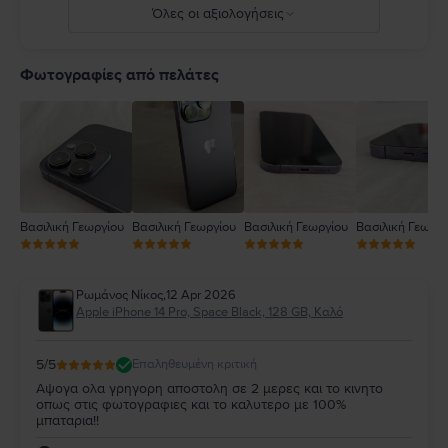
Πλήρεις λεπτομέρειες στο:
https://support.apple.com/ro-
Όλες οι αξιολογήσεις
ro/guide/iphone/iph301fc905/ios
5
4
Φωτογραφίες από πελάτες
3
2
1
Βασιλική Γεωργίου
Βασιλική Γεωργίου
Βασιλική Γεωργίου
Βασιλική Γεωργί
Ρωμάνος Νίκος
,
12 Apr 2026
Apple iPhone 14 Pro, Space Black, 128 GB, Καλό
5
/5
Επαληθευμένη κριτική
Αψογα ολα γρηγορη αποστολη σε 2 μερες και το κινητο
οπως στις φωτογραφιες και το καλυτερο με 100%
μπαταρια!!