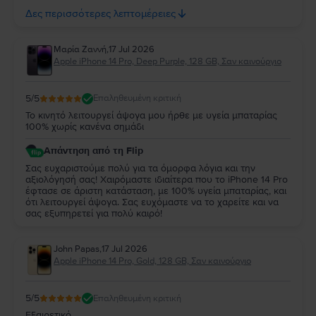
σας. Σας ευχαριστούμε για τη στήριξή σας και ευχόμαστε να
Δες περισσότερες λεπτομέρειες
το χαρείτε για πολλά χρόνια!
Μαρία Ζαννή
,
17 Jul 2026
Apple iPhone 14 Pro, Deep Purple, 128 GB, Σαν καινούργιο
5
/5
Επαληθευμένη κριτική
Το κινητό λειτουργεί άψογα μου ήρθε με υγεία μπαταρίας
100% χωρίς κανένα σημάδι
Απάντηση από τη Flip
Σας ευχαριστούμε πολύ για τα όμορφα λόγια και την
αξιολόγησή σας! Χαιρόμαστε ιδιαίτερα που το iPhone 14 Pro
έφτασε σε άριστη κατάσταση, με 100% υγεία μπαταρίας, και
ότι λειτουργεί άψογα. Σας ευχόμαστε να το χαρείτε και να
σας εξυπηρετεί για πολύ καιρό!
John Papas
,
17 Jul 2026
Apple iPhone 14 Pro, Gold, 128 GB, Σαν καινούργιο
5
/5
Επαληθευμένη κριτική
Εξαιρετικό