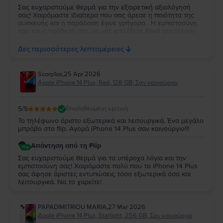
Σας ευχαριστούμε θερμά για την εξαιρετική αξιολόγησή
σας! Χαιρόμαστε ιδιαίτερα που σας άρεσε η ποιότητα της
συσκευής και η παράδοση έγινε γρήγορα . Η εμπιστοσύνη
σας και η πρόθεσή σας να μας επιλέξετε ξανά αποτελούν
για εμάς τη μεγαλύτερη επιβράβευση. Να χαρείτε τη
συσκευή σας και θα χαρούμε να σας εξυπηρετήσουμε ξανά
Δες περισσότερες λεπτομέρειες
στο μέλλον!
Scorp1os
,
25 Apr 2026
Apple iPhone 14 Plus, Red, 128 GB, Σαν καινούργιο
5
/5
Επαληθευμένη κριτική
Το τηλέφωνο άριστο εξωτερικά και λειτουργικά. Ένα μεγάλο
μπράβο στο flip. Αγορά iPhone 14 Plus σαν καινούργιο!!!
Απάντηση από τη Flip
Σας ευχαριστούμε θερμά για τα υπέροχα λόγια και την
εμπιστοσύνη σας! Χαιρόμαστε πολύ που το iPhone 14 Plus
σας άφησε άριστες εντυπώσεις τόσο εξωτερικά όσο και
λειτουργικά. Να το χαρείτε!
PAPADIMITRIOU MARIA
,
27 Mar 2026
Apple iPhone 14 Plus, Starlight, 256 GB, Σαν καινούργιο