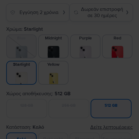
Δωρεάν επιστροφή
Εγγύηση 2 χρόνια
❯
❯
σε 30 ημέρες
Χρώμα:
Starlight
Blue
Midnight
Purple
Red
Yellow
Starlight
Χώρος αποθήκευσης:
512 GB
128 GB
256 GB
512 GB
Κατάσταση:
Καλό
Δείτε λεπτομέρειες
Πολύ καλό
Εξαιρετικό
Σαν καινούργιο