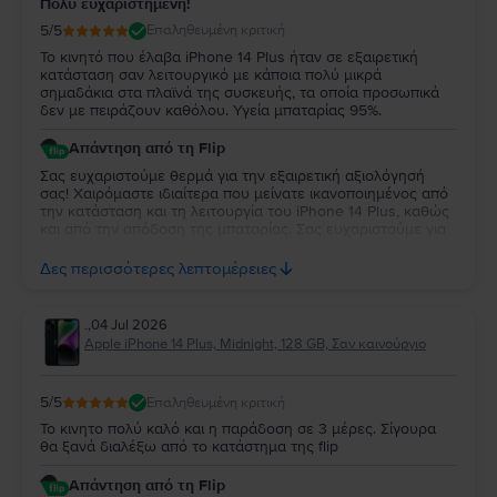
Πολύ ευχαριστημένη!
5
/5
Επαληθευμένη κριτική
Το κινητό που έλαβα iPhone 14 Plus ήταν σε εξαιρετική
κατάσταση σαν λειτουργικό με κάποια πολύ μικρά
σημαδάκια στα πλαϊνά της συσκευής, τα οποία προσωπικά
δεν με πειράζουν καθόλου. Υγεία μπαταρίας 95%.
Απάντηση από τη Flip
Σας ευχαριστούμε θερμά για την εξαιρετική αξιολόγησή
σας! Χαιρόμαστε ιδιαίτερα που μείνατε ικανοποιημένος από
την κατάσταση και τη λειτουργία του iPhone 14 Plus, καθώς
και από την απόδοση της μπαταρίας. Σας ευχαριστούμε για
την κατανόησή σας σχετικά με τις μικρές αισθητικές
φθορές, οι οποίες είναι αναμενόμενες. Να τη χαρείτε και θα
Δες περισσότερες λεπτομέρειες
είναι χαρά μας να σας εξυπηρετήσουμε ξανά στο μέλλον!
.
,
04 Jul 2026
Apple iPhone 14 Plus, Midnight, 128 GB, Σαν καινούργιο
5
/5
Επαληθευμένη κριτική
Το κινητο πολύ καλό και η παράδοση σε 3 μέρες. Σίγουρα
θα ξανά διαλέξω από το κατάστημα της flip
Απάντηση από τη Flip