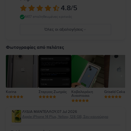
κανόνες που απαγορεύουν ή περιορίζουν τη χρήση κινητών συσκευών ή
4.8
/5
ακουστικών. Η χρήση κατεστραμμένων καλωδίων ή προσαρμογέων ή η
φόρτιση παρουσία υγρασίας μπορεί να προκαλέσει πυρκαγιά,
4417 επαληθευμένες κριτικές
ηλεκτροπληξία, τραυματισμό ή ζημιά στο iPhone ή σε άλλη περιουσία.
Πλήρεις λεπτομέρειες στο:
https://support.apple.com/ro-
Όλες οι αξιολογήσεις
ro/guide/iphone/iph301fc905/ios
5
4
Φωτογραφίες από πελάτες
3
2
1
Korina
Στεργιος Ζωηρός
Καβαλαράκη
Griseld Ceka
Αναστασια
ΛΥΔΙΑ ΜΑΝΤΕΛΛΟΥ
,
07 Jul 2026
Apple iPhone 14 Plus, Yellow, 128 GB, Σαν καινούργιο