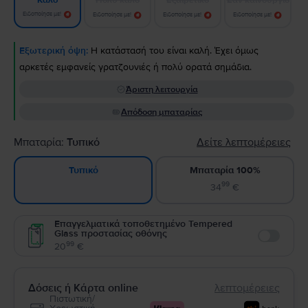
Καλό
Ειδοποίησε με!
Ειδοποίησε με!
Ειδοποίησε με!
Ειδοποίησε με!
Εξωτερική όψη:
Η κατάστασή του είναι καλή. Έχει όμως
αρκετές εμφανείς γρατζουνιές ή πολύ ορατά σημάδια.
Άριστη λειτουργία
Απόδοση μπαταρίας
Μπαταρία:
Τυπικό
Δείτε λεπτομέρειες
Μπαταρία 100%
Τυπικό
99
34
€
Επαγγελματικά τοποθετημένο Tempered
Glass προστασίας οθόνης
Enable
99
20
€
Δόσεις ή Κάρτα online
λεπτομέρειες
Πιστωτική/