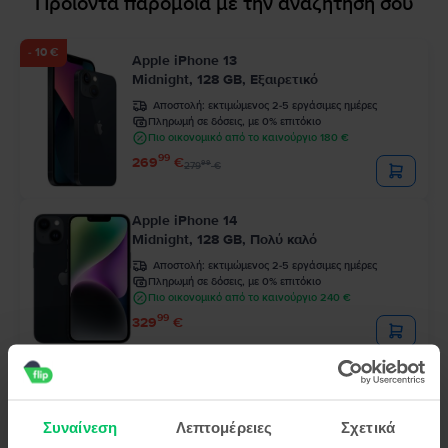
Προϊόντα παρόμοια με την αναζήτησή σου
- 10 €
Apple iPhone 13
Midnight, 128 GB, Εξαιρετικό
Αποστολή:
εκτιμώμενος 2-5 εργάσιμες ημέρες
Πληρωμή σε δόσεις, με 0% επιτόκιο
Πιο οικονομικό από το καινούργιο 180 €
99
269
€
99
279
€
Apple iPhone 14
Midnight, 128 GB, Πολύ καλό
Αποστολή:
εκτιμώμενος 2-5 εργάσιμες ημέρες
Πληρωμή σε δόσεις, με 0% επιτόκιο
Πιο οικονομικό από το καινούργιο 240 €
99
329
€
Apple iPhone 12 Pro
Pacific Blue, 128 GB, Εξαιρετικό
Συναίνεση
Λεπτομέρειες
Σχετικά
Αποστολή:
εκτιμώμενος 2-5 εργάσιμες ημέρες
Πληρωμή σε δόσεις, με 0% επιτόκιο