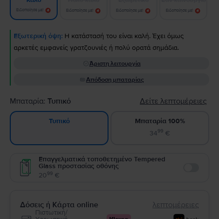
Καλό
Ειδοποίησε με!
Ειδοποίησε με!
Ειδοποίησε με!
Ειδοποίησε με!
Εξωτερική όψη:
Η κατάστασή του είναι καλή. Έχει όμως
αρκετές εμφανείς γρατζουνιές ή πολύ ορατά σημάδια.
Άριστη λειτουργία
Απόδοση μπαταρίας
Μπαταρία:
Τυπικό
Δείτε λεπτομέρειες
Μπαταρία 100%
Τυπικό
99
34
€
Επαγγελματικά τοποθετημένο Tempered
Glass προστασίας οθόνης
Enable
99
20
€
Δόσεις ή Κάρτα online
λεπτομέρειες
Πιστωτική/