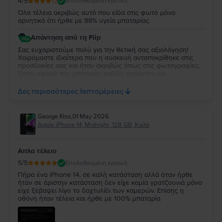
4
/5
Επαληθευμένη κριτική
Όλα τέλεια ακριβώς αυτό που είδα στις φωτό μόνο
αρνητικό ότι ήρθε με 88% υγεία μπαταρίας
Απάντηση από τη Flip
Σας ευχαριστούμε πολύ για την θετική σας αξιολόγηση!
Χαιρόμαστε ιδιαίτερα που η συσκευή ανταποκρίθηκε στις
προσδοκίες σας και ήταν ακριβώς όπως στις φωτογραφίες.
Όσον αφορά την μπαταρία, καθώς πρόκειται για
μεταχειρισμένο/refurbished μοντέλο, είναι απόλυτα
φυσιολογικό η υγεία της να είναι στο 88%, καθώς
Δες περισσότερες λεπτομέρειες
διατηρείται η εργοστασιακή μπαταρία της συσκευής και
προσφέρει άριστη αυτονομία για καθημερινή χρήση. Είμαστε
πάντα στη διάθεσή σας!
George Ktss
,
01 May 2026
Apple iPhone 14, Midnight, 128 GB, Καλό
Απλα τέλειο
5
/5
Επαληθευμένη κριτική
Πήρα ένα iPhone 14, σε καλή κατάσταση αλλά όταν ήρθε
ήταν σε άριστην κατάσταση δεν είχε καμία γρατζουνιά μόνο
είχε ξέβαψει λίγο το δαχτυλίδι των καμερών. Επίσης η
οθόνη ήταν τέλεια και ήρθε με 100% μπαταρία