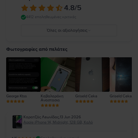
κανόνες που απαγορεύουν ή περιορίζουν τη χρήση κινητών συσκευών ή
4.8
/5
ακουστικών. Η χρήση κατεστραμμένων καλωδίων ή προσαρμογέων ή η
φόρτιση παρουσία υγρασίας μπορεί να προκαλέσει πυρκαγιά,
4412 επαληθευμένες κριτικές
ηλεκτροπληξία, τραυματισμό ή ζημιά στο iPhone ή σε άλλη περιουσία.
Πλήρεις λεπτομέρειες στο:
https://support.apple.com/ro-
Όλες οι αξιολογήσεις
ro/guide/iphone/iph301fc905/ios
5
4
Φωτογραφίες από πελάτες
3
2
1
George Ktss
Καβαλαράκη
Griseld Ceka
Griseld Ceka
Αναστασια
Καρατζάς Λεωνίδας
,
13 Jun 2026
Apple iPhone 14, Midnight, 128 GB, Καλό