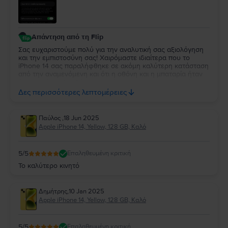
Απάντηση από τη Flip
Σας ευχαριστούμε πολύ για την αναλυτική σας αξιολόγηση
και την εμπιστοσύνη σας! Χαιρόμαστε ιδιαίτερα που το
iPhone 14 σας παραλήφθηκε σε ακόμη καλύτερη κατάσταση
από την αναμενόμενη και ότι η οθόνη και η μπαταρία ήταν
όπως πρέπει. Λαμβάνουμε υπόψη και την παρατήρησή σας
για το δαχτυλίδι της κάμερας, καθώς στόχος μας είναι πάντα
Δες περισσότερες λεπτομέρειες
η όσο το δυνατόν πιο ακριβής περιγραφή και υψηλή
ποιότητα σε κάθε συσκευή. Να το χαρείτε!
Παύλος
,
18 Jun 2025
Apple iPhone 14, Yellow, 128 GB, Καλό
5
/5
Επαληθευμένη κριτική
Το καλύτερο κινητό
Δημήτρης
,
10 Jan 2025
Apple iPhone 14, Yellow, 128 GB, Καλό
5
/5
Επαληθευμένη κριτική