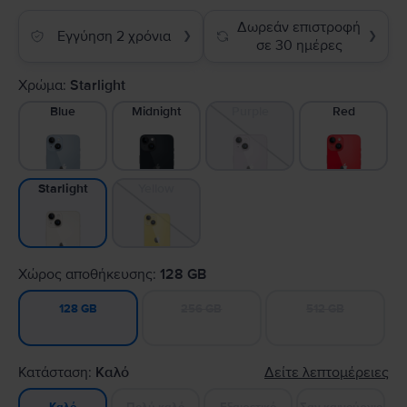
Δωρεάν επιστροφή
Εγγύηση 2 χρόνια
❯
❯
σε 30 ημέρες
Χρώμα:
Starlight
Blue
Midnight
Purple
Red
Yellow
Starlight
Χώρος αποθήκευσης:
128 GB
256 GB
512 GB
128 GB
Κατάσταση:
Καλό
Δείτε λεπτομέρειες
Πολύ καλό
Εξαιρετικό
Σαν καινούργιο