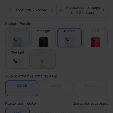
Δωρεάν επιστροφή
Εγγύηση 2 χρόνια
❯
❯
σε 30 ημέρες
Χρώμα:
Purple
Blue
Midnight
Red
Purple
Starlight
Yellow
Χώρος αποθήκευσης:
128 GB
256 GB
512 GB
128 GB
Κατάσταση:
Καλό
Δείτε λεπτομέρειες
Πολύ καλό
Εξαιρετικό
Σαν καινούργιο