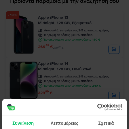
Προϊόντα παρόμοια με την αναζήτησή σου
- 10 €
Apple iPhone 13
Midnight, 128 GB, Εξαιρετικό
Αποστολή:
εκτιμώμενος 2-5 εργάσιμες ημέρες
Πληρωμή σε δόσεις, με 0% επιτόκιο
Πιο οικονομικό από το καινούργιο 180 €
99
269
€
99
279
€
Apple iPhone 14
Midnight, 128 GB, Πολύ καλό
Αποστολή:
εκτιμώμενος 2-5 εργάσιμες ημέρες
Πληρωμή σε δόσεις, με 0% επιτόκιο
Πιο οικονομικό από το καινούργιο 240 €
99
329
€
- 10 €
Apple iPhone 13 Pro
Sierra Blue, 128 GB, Εξαιρετικό
Συναίνεση
Λεπτομέρειες
Σχετικά
Αποστολή:
εκτιμώμενος 2-5 εργάσιμες ημέρες
Πληρωμή σε δόσεις, με 0% επιτόκιο