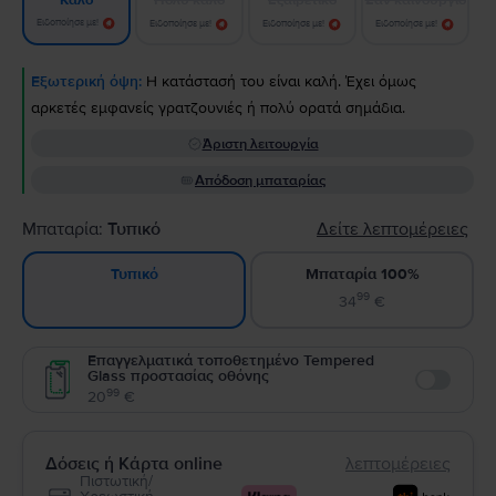
Καλό
Ειδοποίησε με!
Ειδοποίησε με!
Ειδοποίησε με!
Ειδοποίησε με!
Εξωτερική όψη:
Η κατάστασή του είναι καλή. Έχει όμως
αρκετές εμφανείς γρατζουνιές ή πολύ ορατά σημάδια.
Άριστη λειτουργία
Απόδοση μπαταρίας
Μπαταρία:
Τυπικό
Δείτε λεπτομέρειες
Μπαταρία 100%
Τυπικό
99
34
€
Επαγγελματικά τοποθετημένο Tempered
Glass προστασίας οθόνης
Enable
99
20
€
Δόσεις ή Κάρτα online
λεπτομέρειες
Πιστωτική/