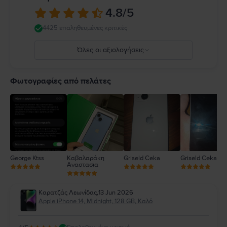
κανόνες που απαγορεύουν ή περιορίζουν τη χρήση κινητών συσκευών ή
4.8
/5
ακουστικών. Η χρήση κατεστραμμένων καλωδίων ή προσαρμογέων ή η
φόρτιση παρουσία υγρασίας μπορεί να προκαλέσει πυρκαγιά,
4425 επαληθευμένες κριτικές
ηλεκτροπληξία, τραυματισμό ή ζημιά στο iPhone ή σε άλλη περιουσία.
Πλήρεις λεπτομέρειες στο:
https://support.apple.com/ro-
Όλες οι αξιολογήσεις
ro/guide/iphone/iph301fc905/ios
5
4
Φωτογραφίες από πελάτες
3
2
1
George Ktss
Καβαλαράκη
Griseld Ceka
Griseld Ceka
Αναστασια
Καρατζάς Λεωνίδας
,
13 Jun 2026
Apple iPhone 14, Midnight, 128 GB, Καλό