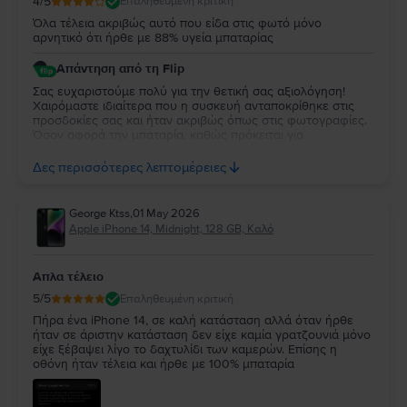
4
/5
Επαληθευμένη κριτική
Όλα τέλεια ακριβώς αυτό που είδα στις φωτό μόνο
αρνητικό ότι ήρθε με 88% υγεία μπαταρίας
Απάντηση από τη Flip
Σας ευχαριστούμε πολύ για την θετική σας αξιολόγηση!
Χαιρόμαστε ιδιαίτερα που η συσκευή ανταποκρίθηκε στις
προσδοκίες σας και ήταν ακριβώς όπως στις φωτογραφίες.
Όσον αφορά την μπαταρία, καθώς πρόκειται για
μεταχειρισμένο/refurbished μοντέλο, είναι απόλυτα
φυσιολογικό η υγεία της να είναι στο 88%, καθώς
Δες περισσότερες λεπτομέρειες
διατηρείται η εργοστασιακή μπαταρία της συσκευής και
προσφέρει άριστη αυτονομία για καθημερινή χρήση. Είμαστε
πάντα στη διάθεσή σας!
George Ktss
,
01 May 2026
Apple iPhone 14, Midnight, 128 GB, Καλό
Απλα τέλειο
5
/5
Επαληθευμένη κριτική
Πήρα ένα iPhone 14, σε καλή κατάσταση αλλά όταν ήρθε
ήταν σε άριστην κατάσταση δεν είχε καμία γρατζουνιά μόνο
είχε ξέβαψει λίγο το δαχτυλίδι των καμερών. Επίσης η
οθόνη ήταν τέλεια και ήρθε με 100% μπαταρία