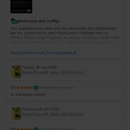
Απάντηση από τη Flip
Σας ευχαριστούμε πολύ για την αναλυτική σας αξιολόγηση
και την εμπιστοσύνη σας! Χαιρόμαστε ιδιαίτερα που το
iPhone 14 σας παραλήφθηκε σε ακόμη καλύτερη κατάσταση
από την αναμενόμενη και ότι η οθόνη και η μπαταρία ήταν
όπως πρέπει. Λαμβάνουμε υπόψη και την παρατήρησή σας
για το δαχτυλίδι της κάμερας, καθώς στόχος μας είναι πάντα
Δες περισσότερες λεπτομέρειες
η όσο το δυνατόν πιο ακριβής περιγραφή και υψηλή
ποιότητα σε κάθε συσκευή. Να το χαρείτε!
Παύλος
,
18 Jun 2025
Apple iPhone 14, Yellow, 128 GB, Καλό
5
/5
Επαληθευμένη κριτική
Το καλύτερο κινητό
Δημήτρης
,
10 Jan 2025
Apple iPhone 14, Yellow, 128 GB, Καλό
5
/5
Επαληθευμένη κριτική