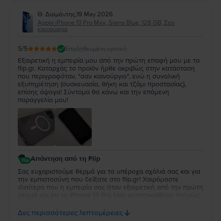
Θ. Διαμάντης
,
19 May 2026
Apple iPhone 13 Pro Max, Sierra Blue, 128 GB, Σαν
καινούργιο
5
/5
Επαληθευμένη κριτική
Εξαιρετική η εμπειρία μου από την πρώτη επαφή μου με το
flip.gr. Καταρχάς το προϊόν ήρθε ακριβώς στην κατάσταση
που περιγραφόταν, "σαν καινούργιο", ενώ η συνολική
εξυπηρέτηση (συσκευασία, θήκη και τζάμι προστασίας),
επίσης άψογα! Σύντομα θα κάνω και την επόμενη
παραγγελία μου!
Απάντηση από τη Flip
Σας ευχαριστούμε θερμά για τα υπέροχα σχόλιά σας και για
την εμπιστοσύνη που δείξατε στο flip.gr! Χαιρόμαστε
ιδιαίτερα που η εμπειρία σας ήταν εξαιρετική από την πρώτη
στιγμή και ότι το iPhone 13 Pro Max ανταποκρίθηκε πλήρως
στην περιγραφή «σαν καινούργιο». Είναι μεγάλη μας χαρά
που μείνατε ικανοποιημένος και από τη συνολική
Δες περισσότερες λεπτομέρειες
εξυπηρέτηση, τη συσκευασία και τα αξεσουάρ προστασίας.