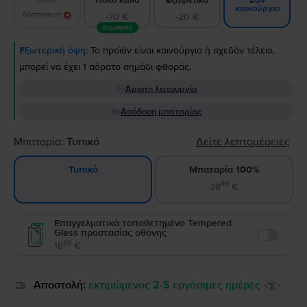
Σαν
καινούργιο
Ειδοποίησε με!
-70 €
-20 €
Δημοφιλή
Εξωτερική όψη:
Το προϊόν είναι καινούργιο ή σχεδόν τέλειο,
μπορεί να έχει 1 αόρατο σημάδι φθοράς.
Άριστη λειτουργία
Απόδοση μπαταρίας
Μπαταρία:
Τυπικό
Δείτε λεπτομέρειες
Μπαταρία 100%
Τυπικό
99
38
€
Επαγγελματικά τοποθετημένο Tempered
Glass προστασίας οθόνης
Enable
99
18
€
Αποστολή:
εκτιμώμενος 2-5 εργάσιμες ημέρες