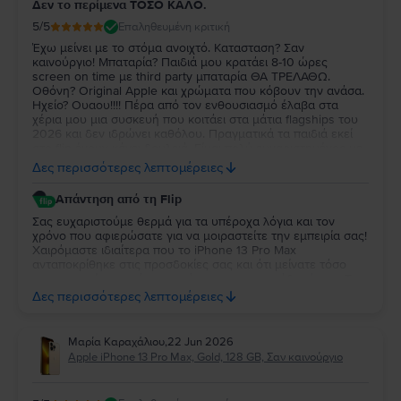
Δεν το περίμενα ΤΟΣΟ ΚΑΛΟ.
5
/5
Επαληθευμένη κριτική
Έχω μείνει με το στόμα ανοιχτό. Κατασταση? Σαν
καινούργιο! Μπαταρία? Παιδιά μου κρατάει 8-10 ώρες
screen on time με third party μπαταρία ΘΑ ΤΡΕΛΑΘΩ.
Οθόνη? Original Apple και χρώματα που κόβουν την ανάσα.
Ηχείο? Ουαου!!!! Πέρα από τον ενθουσιασμό έλαβα στα
χέρια μου μια συσκευή που κοιτάει στα μάτια flagships του
2026 και δεν ιδρώνει καθόλου. Πραγματικά τα παιδιά εκεί
στο flip έχουν κάνει δουλειά. Είμαι πολύ ευχαριστημένος με
την αγορά μου. Ήδη πρότεινα σε φίλο μου να πάρει το ίδιο
Δες περισσότερες λεπτομέρειες
μοντέλο και ένα Apple Watch! Είστε τρομεροί ΑΠΛA.
⭐️⭐️⭐️⭐️⭐️
Απάντηση από τη Flip
Σας ευχαριστούμε θερμά για τα υπέροχα λόγια και τον
χρόνο που αφιερώσατε για να μοιραστείτε την εμπειρία σας!
Χαιρόμαστε ιδιαίτερα που το iPhone 13 Pro Max
ανταποκρίθηκε στις προσδοκίες σας και ότι μείνατε τόσο
ικανοποιημένος από την ποιότητα και την απόδοσή του. Το
γεγονός ότι μας προτείνατε ήδη σε φίλο σας είναι για εμάς
Δες περισσότερες λεπτομέρειες
η μεγαλύτερη επιβράβευση. Σας ευχαριστούμε για την
εμπιστοσύνη σας και σας ευχόμαστε να χαρείτε τη συσκευή
σας για πολύ καιρό!
Μαρία Καραχάλιου
,
22 Jun 2026
Apple iPhone 13 Pro Max, Gold, 128 GB, Σαν καινούργιο