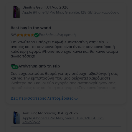
Dimitris Gavriil
,
01 Aug 2026
Apple iPhone 13 Pro Max, Graphite, 128 GB, Σαν καινούργιο
Best buy in the world
5
/5
Επαληθευμένη κριτική
Ότι καλύτερο υπάρχει τυφλή εμπιστοσύνη στην flip. 2
αγορές και το σαν καινούριο είναι όντως σαν καινούριο ή
καλύτερη αγορά iPhone που έχω κάνει και θα κάνω ακόμα
άλλες τόσες!!
Απάντηση από τη Flip
Σας ευχαριστούμε θερμά για την υπέροχη αξιολόγησή σας
και για την εμπιστοσύνη που μας δείχνετε! Χαιρόμαστε
ιδιαίτερα που και οι δύο αγορές σας ανταποκρίθηκαν στις
προσδοκίες σας και ότι η κατηγορία «Σαν καινούργιο» σας
άφησε τόσο θετικές εντυπώσεις. Τα λόγια σας μας δίνουν
μεγάλη χαρά και μας παρακινούν να συνεχίσουμε να
Δες περισσότερες λεπτομέρειες
προσφέρουμε την καλύτερη δυνατή εμπειρία. Να χαρείτε το
iPhone 13 Pro Max και θα χαρούμε να σας εξυπηρετήσουμε
ξανά στο μέλλον!
Αντώνης Μαραγκός
,
01 Aug 2026
Apple iPhone 13 Pro Max, Sierra Blue, 128 GB, Σαν
καινούργιο