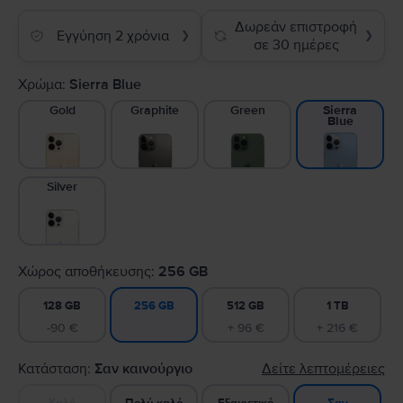
Δωρεάν επιστροφή
Εγγύηση 2 χρόνια
❯
❯
σε 30 ημέρες
Χρώμα:
Sierra Blue
Gold
Graphite
Green
Sierra
Blue
Silver
Χώρος αποθήκευσης:
256 GB
128 GB
512 GB
1 TB
256 GB
-90 €
+ 96 €
+ 216 €
Κατάσταση:
Σαν καινούργιο
Δείτε λεπτομέρειες
Καλό
Πολύ καλό
Εξαιρετικό