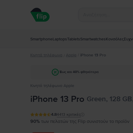
Smartphone
Laptops
Tablets
Smartwatches
Κονσόλες
Συχν
Κινητά τηλέφωνα
Apple
/
iPhone 13 Pro
/
Έως και 40% φθηνότερα
Κινητό τηλέφωνο Apple
iPhone 13 Pro
Green, 128 GB
4.8
4413
κριτικές
90%
των πελατών της Flip συνιστούν το προϊόν