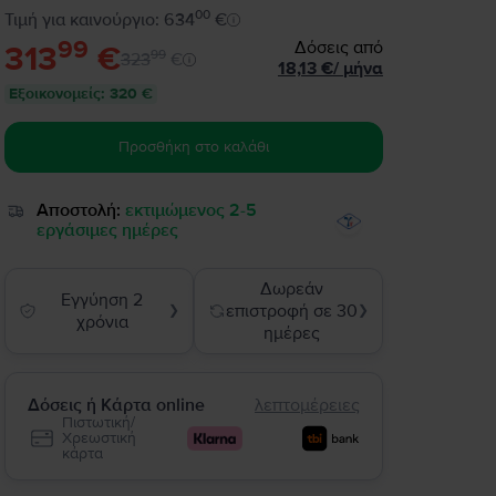
00
Τιμή για καινούργιο: 634
€
99
Δόσεις από
313
€
99
323
€
18,13
€
/
μήνα
Εξοικονομείς
:
320 €
Προσθήκη στο καλάθι
Αποστολή:
εκτιμώμενος 2-5
εργάσιμες ημέρες
Δωρεάν
Εγγύηση 2
επιστροφή σε 30
❯
❯
χρόνια
ημέρες
Δόσεις ή Κάρτα online
λεπτομέρειες
Πιστωτική/
Χρεωστική
κάρτα