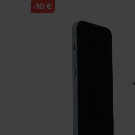
-
10 €