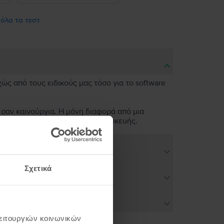
 όλα τα τεστ
χώς από τους ειδικούς μας τόσο για το software
 σαν καινούργια. Η μόνη διαφορά από μια
ν άψογη λειτουργικότητα της συσκευής.
Σχετικά
λειτουργιών κοινωνικών