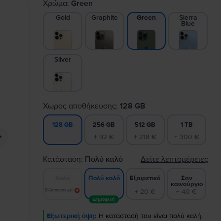
Χρώμα:
Green
Gold
Graphite
Sierra
Green
Blue
Silver
Χώρος αποθήκευσης:
128 GB
256 GB
512 GB
1 TB
128 GB
+ 92 €
+ 218 €
+ 300 €
Κατάσταση:
Πολύ καλό
Δείτε λεπτομέρειες
Καλό
Εξαιρετικό
Σαν
Πολύ καλό
καινούργιο
Ειδοποίησε με!
+ 20 €
+ 40 €
Δημοφιλή
Εξωτερική όψη:
Η κατάστασή του είναι πολύ καλή.