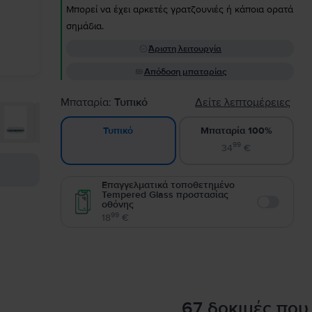
Μπορεί να έχει αρκετές γρατζουνιές ή κάποια ορατά
σημάδια.
Άριστη λειτουργία
Απόδοση μπαταρίας
Μπαταρία:
Τυπικό
Δείτε λεπτομέρειες
Μπαταρία 100%
Τυπικό
99
34
€
Επαγγελματικά τοποθετημένο
Tempered Glass προστασίας
οθόνης
Enable
99
18
€
67 δοκιμές που