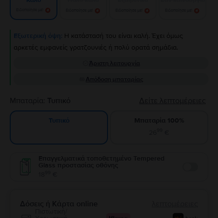
Καλό
Ειδοποίησε με!
Ειδοποίησε με!
Ειδοποίησε με!
Ειδοποίησε με!
Εξωτερική όψη:
Η κατάστασή του είναι καλή. Έχει όμως
αρκετές εμφανείς γρατζουνιές ή πολύ ορατά σημάδια.
Άριστη λειτουργία
Απόδοση μπαταρίας
Μπαταρία:
Τυπικό
Δείτε λεπτομέρειες
Μπαταρία 100%
Τυπικό
99
26
€
Επαγγελματικά τοποθετημένο Tempered
Glass προστασίας οθόνης
Enable
99
18
€
Δόσεις ή Κάρτα online
λεπτομέρειες
Πιστωτική/