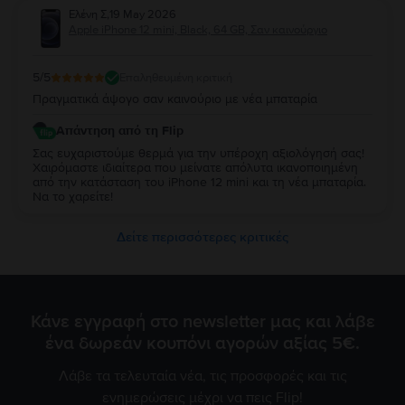
Ελένη Σ
,
19 May 2026
Apple iPhone 12 mini, Black, 64 GB, Σαν καινούργιο
5
/5
Επαληθευμένη κριτική
Πραγματικά άψογο σαν καινούριο με νέα μπαταρία
Απάντηση από τη Flip
Σας ευχαριστούμε θερμά για την υπέροχη αξιολόγησή σας!
Χαιρόμαστε ιδιαίτερα που μείνατε απόλυτα ικανοποιημένη
από την κατάσταση του iPhone 12 mini και τη νέα μπαταρία.
Να το χαρείτε!
Δείτε περισσότερες κριτικές
Κάνε εγγραφή στο newsletter μας και λάβε
ένα δωρεάν κουπόνι αγορών αξίας 5€.
Λάβε τα τελευταία νέα, τις προσφορές και τις
ενημερώσεις μέχρι να πεις Flip!