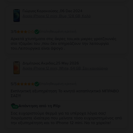
Γιώργος Καρακούσης
,
06 Dec 2024
Apple iPhone 12 mini, Blue, 128 GB, Καλό
3
/5
Επαληθευμένη κριτική
Αρκετά χτυπήματα στις άκρες του,και μικρες γρατζουνιές
στο τζαμάκι του ,που δεν επηρεάζουν την λειτουργία
του.Λειτουργικα είναι άψογο .
Δημήτριος Ακριδας
,
25 May 2026
Apple iPhone 12 mini, White, 64 GB, Σαν καινούργιο
5
/5
Επαληθευμένη κριτική
Εκπληκτική εξυπηρέτηση Το κινητό καταπληκτικό ΜΠΡΑΒΟ
ΣΑΣ!!!
Απάντηση από τη Flip
Σας ευχαριστούμε θερμά για τα υπέροχα λόγια σας!
Χαιρόμαστε ιδιαίτερα που μείνατε τόσο ευχαριστημένος από
την εξυπηρέτηση και το iPhone 12 mini. Να το χαρείτε!