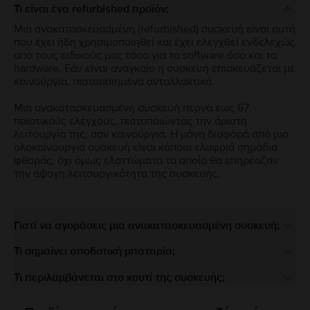
Τι είναι ένα refurbished προϊόν;
Μια ανακατασκευασμένη (refurbished) συσκευή είναι αυτή
που έχει ήδη χρησιμοποιηθεί και έχει ελεγχθεί ενδελεχώς
από τους ειδικούς μας τόσο για το software όσο και το
hardware. Εάν είναι αναγκαίο η συσκευή επισκευάζεται με
καινούργια, πιστοποιημένα ανταλλακτικά.
Μια ανακατασκευασμένη συσκευή περνά έως 67
ποιοτικούς ελέγχους, πιστοποιώντας την άριστη
λειτουργία της, σαν καινούργια. Η μόνη διαφορά από μια
ολοκαίνουργια συσκευή είναι κάποια ελαφριά σημάδια
φθοράς, όχι όμως ελαττώματα τα οποία θα επηρέαζαν
την άψογη λειτουργικότητα της συσκευής.
Γιατί να αγοράσεις μια ανακατασκευασμένη συσκευή;
Τι σημαίνει αποδοτική μπαταρία;
Τι περιλαμβάνεται στο κουτί της συσκευής;