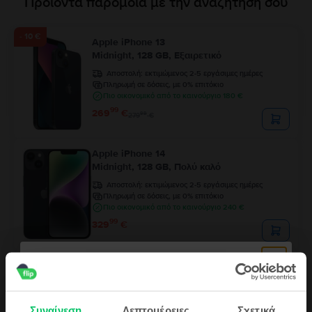
Προϊόντα παρόμοια με την αναζήτησή σου
- 10 €
Apple iPhone 13
Midnight, 128 GB, Εξαιρετικό
Αποστολή:
εκτιμώμενος 2-5 εργάσιμες ημέρες
Πληρωμή σε δόσεις, με 0% επιτόκιο
Πιο οικονομικό από το καινούργιο 180 €
99
269
€
99
279
€
Apple iPhone 14
Midnight, 128 GB, Πολύ καλό
Αποστολή:
εκτιμώμενος 2-5 εργάσιμες ημέρες
Πληρωμή σε δόσεις, με 0% επιτόκιο
Πιο οικονομικό από το καινούργιο 240 €
99
329
€
Περιορισμένο απόθεμα
Apple iPhone 12 Pro
Pacific Blue, 128 GB, Εξαιρετικό
Αποστολή:
εκτιμώμενος 2-5 εργάσιμες ημέρες
Συναίνεση
Λεπτομέρειες
Σχετικά