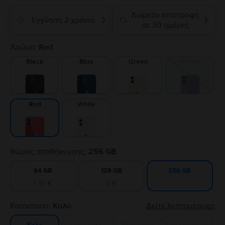
Δωρεάν επιστροφή
Εγγύηση 2 χρόνια
❯
❯
σε 30 ημέρες
Χρώμα:
Red
Black
Blue
Green
Purple
White
Red
Χώρος αποθήκευσης:
256 GB
64 GB
128 GB
256 GB
+ 10 €
0 €
Κατάσταση:
Καλό
Δείτε λεπτομέρειες
Πολύ καλό
Εξαιρετικό
Σαν καινούργιο