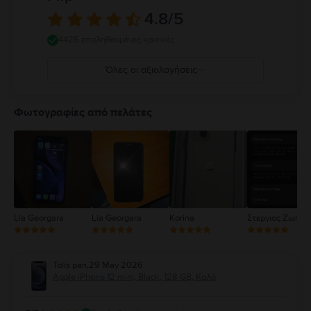
κανόνες που απαγορεύουν ή περιορίζουν τη χρήση κινητών συσκευών ή
4.8
/5
ακουστικών. Η χρήση κατεστραμμένων καλωδίων ή προσαρμογέων ή η
φόρτιση παρουσία υγρασίας μπορεί να προκαλέσει πυρκαγιά,
4425 επαληθευμένες κριτικές
ηλεκτροπληξία, τραυματισμό ή ζημιά στο iPhone ή σε άλλη περιουσία.
Πλήρεις λεπτομέρειες στο:
https://support.apple.com/ro-
Όλες οι αξιολογήσεις
ro/guide/iphone/iph301fc905/ios
5
4
Φωτογραφίες από πελάτες
3
2
1
Lia Georgara
Lia Georgara
Korina
Στεργιος Ζωηρό
Tolis pan
,
29 May 2026
Apple iPhone 12 mini, Black, 128 GB, Καλό