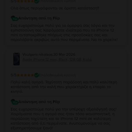
5
/5
Επαληθευμένη κριτική
Ολα όπως περιγράφονται σε άριστη κατάσταση!!
Απάντηση από τη Flip
Σας ευχαριστούμε πολύ για τα όμορφα σας λόγια και την
εμπιστοσύνη σας Χαιρόμαστε ιδιαίτερα που το iPhone 12
mini ανταποκρίθηκε πλήρως στις προσδοκίες σας και
παραλάβατε ακριβώς αυτό που περιμένατε. Να το χαρείτε!
Voulgaris nikolaos
,
30 Mar 2026
Apple iPhone 12 mini, Black, 128 GB, Καλό
5
/5
Επαληθευμένη κριτική
Πολύ καλή αγορά. Ταχύτατη παράδοση και πολύ καλύτερη
κατάσταση από την καλή που χαρακτήριζε η εταιρία το
κινητό.
Απάντηση από τη Flip
Σας ευχαριστούμε πολύ για την υπέροχη αξιολόγησή σας!
Χαιρόμαστε που η αγορά σας ήταν τόσο ικανοποιητική, η
παράδοση ταχύτατη και το iPhone 12 mini σε καλύτερη
κατάσταση από ό,τι περιμένατε. Ανυπομονούμε να σας
εξυπηρετήσουμε ξανά!