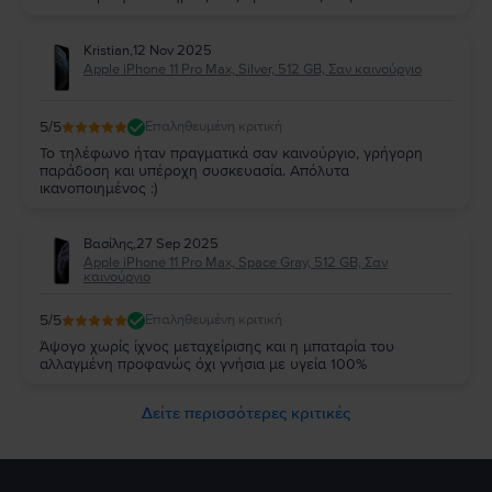
Kristian
,
12 Nov 2025
Apple iPhone 11 Pro Max, Silver, 512 GB, Σαν καινούργιο
5
/5
Επαληθευμένη κριτική
Το τηλέφωνο ήταν πραγματικά σαν καινούργιο, γρήγορη
παράδοση και υπέροχη συσκευασία. Απόλυτα
ικανοποιημένος :)
Βασίλης
,
27 Sep 2025
Apple iPhone 11 Pro Max, Space Gray, 512 GB, Σαν
καινούργιο
5
/5
Επαληθευμένη κριτική
Άψογο χωρίς ίχνος μεταχείρισης και η μπαταρία του
αλλαγμένη προφανώς όχι γνήσια με υγεία 100%
Δείτε περισσότερες κριτικές