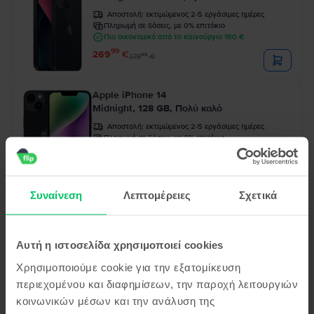
Αποστολή:
εκτιμώμενος 2-5 εργάσιμες ημέρες
Πληρωμή σε δόσεις, με 0% επιτόκιο
Πιο οικονομικό από το καινούργιο 180 €
99
269
€
99
279
€
Apple iPhone 14
Midnight, 128 GB, Πολύ καλό
Αποστολή:
εκτιμώμενος 2-5 εργάσιμες ημέρες
Πληρωμή σε δόσεις, με 0% επιτόκιο
Πιο οικονομικό από το καινούργιο 240 €
99
329
€
Συναίνεση
Λεπτομέρειες
Σχετικά
Apple iPhone 12 Pro
Pacific Blue, 128 GB, Εξαιρετικό
Αποστολή:
εκτιμώμενος 2-5 εργάσιμες ημέρες
Αυτή η ιστοσελίδα χρησιμοποιεί cookies
Πληρωμή σε δόσεις, με 0% επιτόκιο
Πιο οικονομικό από το καινούργιο 289 €
Χρησιμοποιούμε cookie για την εξατομίκευση
99
249
€
περιεχομένου και διαφημίσεων, την παροχή λειτουργιών
κοινωνικών μέσων και την ανάλυση της