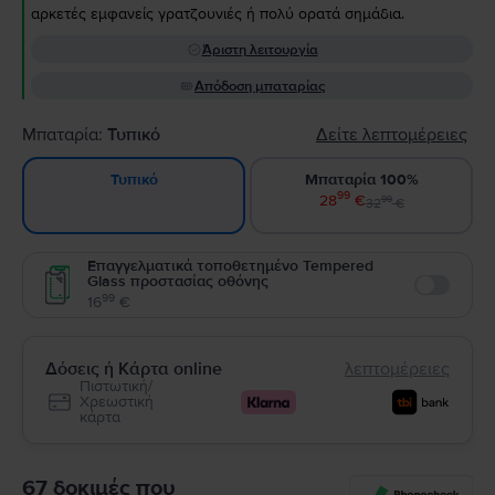
αρκετές εμφανείς γρατζουνιές ή πολύ ορατά σημάδια.
Άριστη λειτουργία
Απόδοση μπαταρίας
Μπαταρία:
Τυπικό
Δείτε λεπτομέρειες
Μπαταρία 100%
Τυπικό
99
28
€
99
32
€
Επαγγελματικά τοποθετημένο Tempered
Glass προστασίας οθόνης
Enable
99
16
€
Δόσεις ή Κάρτα online
λεπτομέρειες
Πιστωτική/
Χρεωστική
κάρτα
67 δοκιμές που