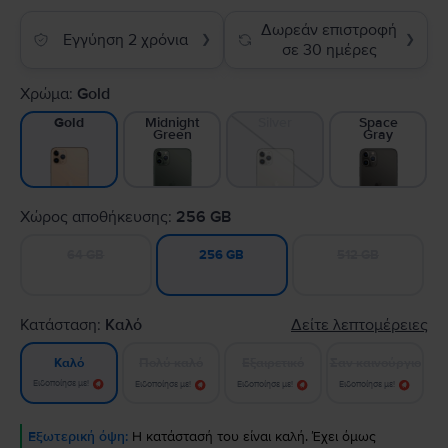
Δωρεάν επιστροφή
Εγγύηση 2 χρόνια
❯
❯
σε 30 ημέρες
Χρώμα:
Gold
Midnight
Silver
Space
Gold
Green
Gray
Χώρος αποθήκευσης:
256 GB
64 GB
512 GB
256 GB
Κατάσταση:
Καλό
Δείτε λεπτομέρειες
Πολύ καλό
Εξαιρετικό
Σαν καινούργιο
Καλό
Ειδοποίησε με!
Ειδοποίησε με!
Ειδοποίησε με!
Ειδοποίησε με!
Εξωτερική όψη:
Η κατάστασή του είναι καλή. Έχει όμως