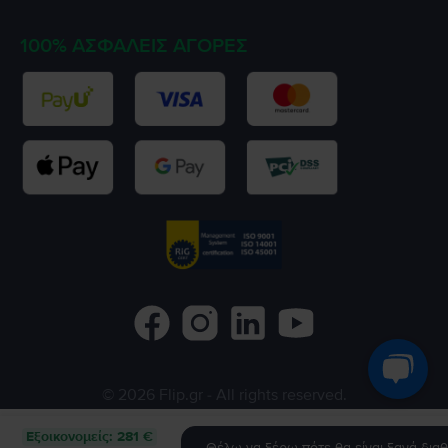
100% ΑΣΦΑΛΕΊΣ ΑΓΟΡΈΣ
©
2026
Flip.gr
- All rights reserved.
Flip.ro
Flip.bg
Rejoy.hu
Εξοικονομείς
:
281 €
Θέλω να ξέρω πότε θα είναι ξανά διαθ