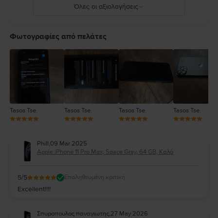
Πλήρεις λεπτομέρειες στο:
https://support.apple.com/ro-
Όλες οι αξιολογήσεις
ro/guide/iphone/iph301fc905/ios
5
4
Φωτογραφίες από πελάτες
3
2
1
Tasos Tse.
Tasos Tse.
Tasos Tse.
Tasos Tse.
Phill
,
09 Mar 2025
Apple iPhone 11 Pro Max, Space Gray, 64 GB, Καλό
5
/5
Επαληθευμένη κριτική
Excellent!!!!
Σπυροπουλος παναγιωτης
,
27 May 2026