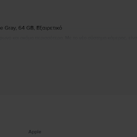
e Gray, 64 GB, Εξαιρετικό
λέφωνο και ακόμα περισσότερα. Με το νέο σύστημα κάμερας, είν
αι να σας αρέσει. Το ταχύτερο τσιπ που έχει ενσωματωθεί ποτέ 
τερα πράγματα με το τηλέφωνό σας με λιγότερες φορτίσεις. Επ
martphone, ώστε οι αναμνήσεις σας να φαίνονται καλύτερες α
Πληροφορίες Κατασκευαστή
υ αφορούν το προϊόν.
Apple
ευασμένη από μέταλλο, γυαλί και πλαστικό και περιλαμβάνει ευαίσθητα ηλεκτρονικ