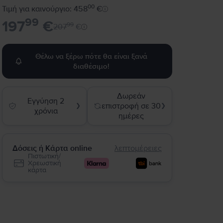
00
Τιμή για καινούργιο: 458
€
99
197
€
99
207
€
Θέλω να ξέρω πότε θα είναι ξανά
διαθέσιμο!
Δωρεάν
Εγγύηση 2
επιστροφή σε 30
❯
❯
χρόνια
ημέρες
Δόσεις ή Κάρτα online
λεπτομέρειες
Πιστωτική/
Χρεωστική
κάρτα