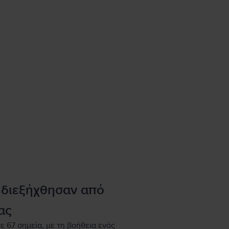
 διεξήχθησαν από
ας
ε 67 σημεία, με τη βοήθεια ενός