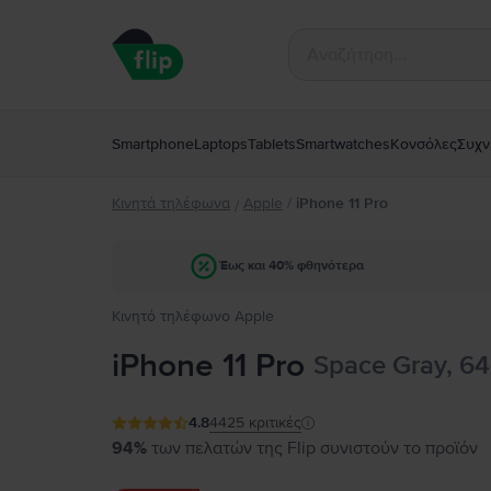
Smartphone
Laptops
Tablets
Smartwatches
Κονσόλες
Συχν
Κινητά τηλέφωνα
Apple
/
iPhone 11 Pro
/
Έως και 40% φθηνότερα
Κινητό τηλέφωνο Apple
iPhone 11 Pro
Space Gray, 64
4.8
4425
κριτικές
94%
των πελατών της Flip συνιστούν το προϊόν