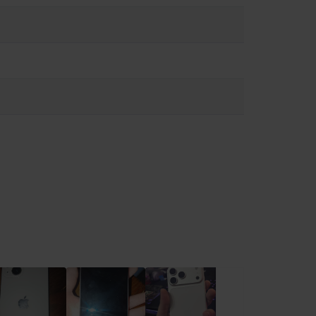
θόνη, καθώς μπορεί να προκληθούν τραυματισμοί. Εάν
πτώσεις μπορεί να σας αποσπάσει την προσοχή και να
λνετε μηνύματα ενώ οδηγείτε). Ακολουθήστε τους κανόνες που
α υγρασίας μπορεί να προκαλέσει πυρκαγιά, ηλεκτροπληξία,