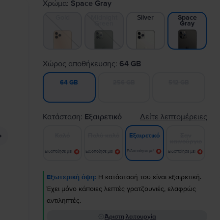
Χρώμα:
Space Gray
Gold
Midnight
Silver
Space
Green
Gray
Χώρος αποθήκευσης:
64 GB
256 GB
512 GB
64 GB
Κατάσταση:
Εξαιρετικό
Δείτε λεπτομέρειες
Καλό
Πολύ καλό
Σαν
Εξαιρετικό
καινούργιο
Ειδοποίησε με!
Ειδοποίησε με!
Ειδοποίησε με!
Ειδοποίησε με!
Εξωτερική όψη:
Η κατάστασή του είναι εξαιρετική.
Έχει μόνο κάποιες λεπτές γρατζουνιές, ελαφρώς
αντιληπτές.
Άριστη λειτουργία