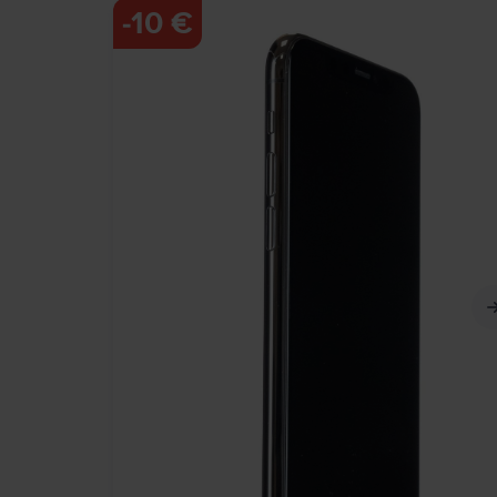
-
10 €