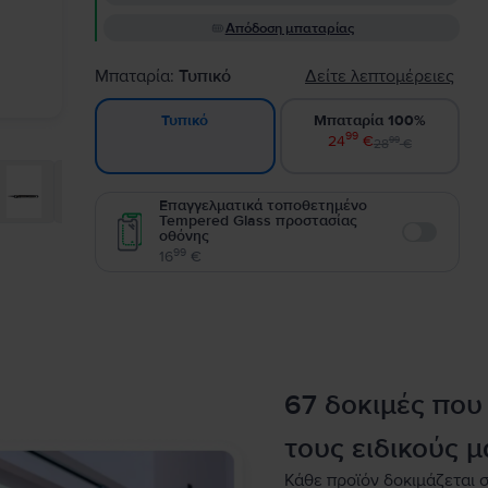
Απόδοση μπαταρίας
Μπαταρία:
Τυπικό
Δείτε λεπτομέρειες
Μπαταρία 100%
Τυπικό
99
24
€
99
28
€
Επαγγελματικά τοποθετημένο
Tempered Glass προστασίας
οθόνης
Enable
99
16
€
67 δοκιμές που
τους ειδικούς μ
Κάθε προϊόν δοκιμάζεται σ