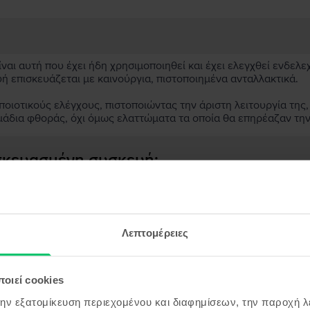
αι αυτή που έχει ήδη χρησιμοποιηθεί και έχει ελεγχθεί ενδελε
υή επισκευάζεται με καινούργια, πιστοποιημένα ανταλλακτικά.
ιοτικούς ελέγχους, πιστοποιώντας την άριστη λειτουργία της,
μάδια φθοράς, όχι όμως ελαττώματα τα οποία θα επηρέαζαν τη
ασκευασμένη συσκευή;
;
ς συσκευής;
Λεπτομέρειες
οιεί cookies
την εξατομίκευση περιεχομένου και διαφημίσεων, την παροχή 