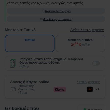
κάποιες λεπτές γρατζουνιές, ελαφρώς αντιληπτές.
Άριστη λειτουργία
Απόδοση μπαταρίας
Μπαταρία:
Τυπικό
Δείτε λεπτομέρειες
Μπαταρία 100%
Τυπικό
99
24
€
99
28
€
Επαγγελματικά τοποθετημένο Tempered
Glass προστασίας οθόνης
Enable
99
16
€
Δόσεις ή Κάρτα online
λεπτομέρειες
Πιστωτική/
Χρεωστική
κάρτα
67 δοκιμές που