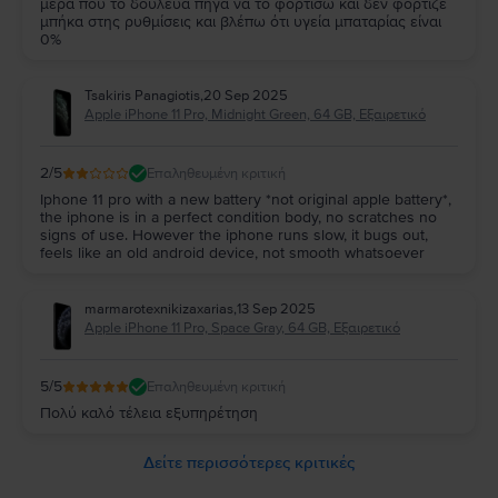
μέρα που το δούλευα πήγα να το φορτίσω και δεν φόρτιζε
μπήκα στης ρυθμίσεις και βλέπω ότι υγεία μπαταρίας είναι
0%
Tsakiris Panagiotis
,
20 Sep 2025
Apple iPhone 11 Pro, Midnight Green, 64 GB, Εξαιρετικό
2
/5
Επαληθευμένη κριτική
Iphone 11 pro with a new battery *not original apple battery*,
the iphone is in a perfect condition body, no scratches no
signs of use. However the iphone runs slow, it bugs out,
feels like an old android device, not smooth whatsoever
marmarotexnikizaxarias
,
13 Sep 2025
Apple iPhone 11 Pro, Space Gray, 64 GB, Εξαιρετικό
5
/5
Επαληθευμένη κριτική
Πολύ καλό τέλεια εξυπηρέτηση
Δείτε περισσότερες κριτικές