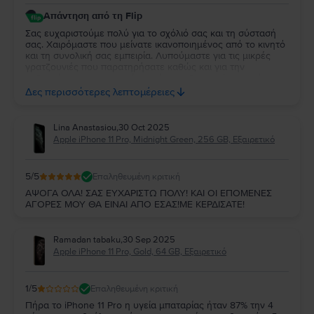
Απάντηση από τη Flip
Σας ευχαριστούμε πολύ για το σχόλιό σας και τη σύστασή
σας. Χαιρόμαστε που μείνατε ικανοποιημένος από το κινητό
και τη συνολική σας εμπειρία. Λυπούμαστε για τις μικρές
γρατζουνιές που παρατηρήσατε καθώς και για την
καθυστέρηση της εταιρείας κούριερ,· δυστυχώς οι χρόνοι
παράδοσης δεν εξαρτώνται πάντα από εμάς, αλλά
Δες περισσότερες λεπτομέρειες
λαμβάνουμε σοβαρά υπόψη την παρατήρησή σας. Θα
χαρούμε ιδιαίτερα να σας εξυπηρετήσουμε ξανά στο
μέλλον!
Lina Anastasiou
,
30 Oct 2025
Apple iPhone 11 Pro, Midnight Green, 256 GB, Εξαιρετικό
5
/5
Επαληθευμένη κριτική
ΑΨΟΓΑ ΟΛΑ! ΣΑΣ ΕΥΧΑΡΙΣΤΩ ΠΟΛΥ! ΚΑΙ ΟΙ ΕΠΟΜΕΝΕΣ
ΑΓΟΡΕΣ ΜΟΥ ΘΑ ΕΙΝΑΙ ΑΠΟ ΕΣΑΣ!ΜΕ ΚΕΡΔΙΣΑΤΕ!
Ramadan tabaku
,
30 Sep 2025
Apple iPhone 11 Pro, Gold, 64 GB, Εξαιρετικό
1
/5
Επαληθευμένη κριτική
Πήρα το iPhone 11 Pro η υγεία μπαταρίας ήταν 87% την 4