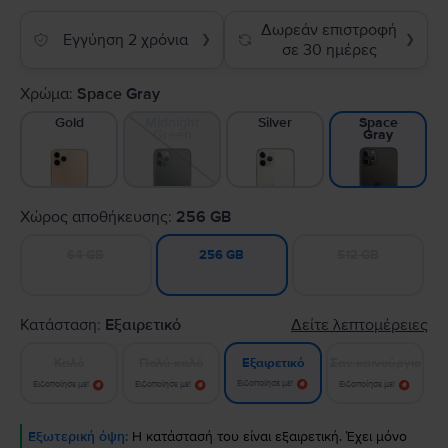
Δωρεάν επιστροφή
Εγγύηση 2 χρόνια
❯
❯
σε 30 ημέρες
Χρώμα:
Space Gray
Gold
Midnight
Silver
Space
Green
Gray
Χώρος αποθήκευσης:
256 GB
64 GB
512 GB
256 GB
Κατάσταση:
Εξαιρετικό
Δείτε λεπτομέρειες
Καλό
Πολύ καλό
Σαν καινούργιο
Εξαιρετικό
Ειδοποίησε με!
Ειδοποίησε με!
Ειδοποίησε με!
Ειδοποίησε με!
Εξωτερική όψη:
Η κατάστασή του είναι εξαιρετική. Έχει μόνο