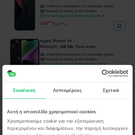
Αποστολή:
εκτιμώμενος 2-5 εργάσιμες ημέρες
Πληρωμή σε δόσεις, με 0% επιτόκιο
Πιο οικονομικό από το καινούργιο 180 €
99
269
€
99
279
€
Apple iPhone 14
Midnight, 128 GB, Πολύ καλό
Αποστολή:
εκτιμώμενος 2-5 εργάσιμες ημέρες
Πληρωμή σε δόσεις, με 0% επιτόκιο
Πιο οικονομικό από το καινούργιο 240 €
99
329
€
Apple iPhone 12 Pro
Συναίνεση
Λεπτομέρειες
Σχετικά
Pacific Blue, 128 GB, Εξαιρετικό
Αποστολή:
εκτιμώμενος 2-5 εργάσιμες ημέρες
Πληρωμή σε δόσεις, με 0% επιτόκιο
Αυτή η ιστοσελίδα χρησιμοποιεί cookies
Πιο οικονομικό από το καινούργιο 289 €
99
249
€
Χρησιμοποιούμε cookie για την εξατομίκευση
περιεχομένου και διαφημίσεων, την παροχή λειτουργιών