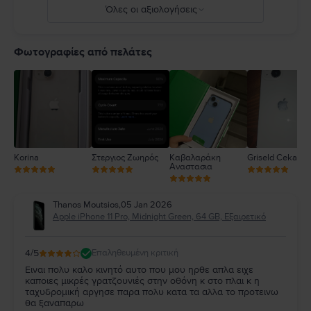
Πλήρεις λεπτομέρειες στο:
https://support.apple.com/ro-
Όλες οι αξιολογήσεις
ro/guide/iphone/iph301fc905/ios
5
4
Φωτογραφίες από πελάτες
3
2
1
Korina
Στεργιος Ζωηρός
Καβαλαράκη
Griseld Ceka
Αναστασια
Thanos Moutsios
,
05 Jan 2026
Apple iPhone 11 Pro, Midnight Green, 64 GB, Εξαιρετικό
4
/5
Επαληθευμένη κριτική
Ειναι πολυ καλο κινητό αυτο που μου ηρθε απλα ειχε
καποιες μικρές γρατζουνιές στην οθόνη κ στο πλαι κ η
ταχυδρομική αργησε παρα πολυ κατα τα αλλα το προτεινω
θα ξαναπαρω