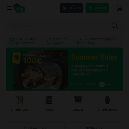
Πούλησε
Αγόρασε
Έως και 40%
Εγγύηση 2
Δωρεάν επιστροφή 30
φθηνότερα
χρόνια
ημέρες
Smartphone
Tablets
Laptops
Smartwatches
Ταξινόμηση
Φίλτρο