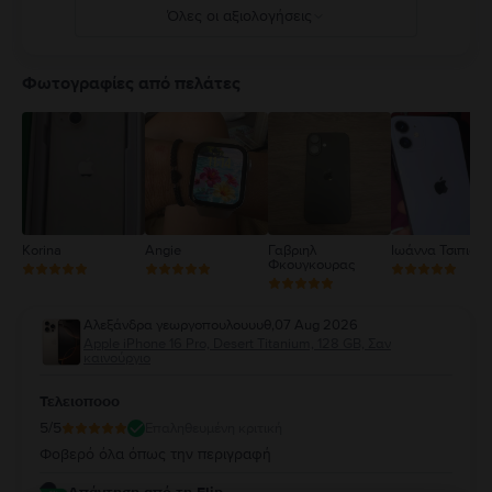
Όλες οι αξιολογήσεις
5
4
Φωτογραφίες από πελάτες
3
2
1
Korina
Angie
Γαβριηλ
Ιωάννα Τσιπιανί
Φκουγκουρας
Αλεξάνδρα γεωργοπουλουυυθ
,
07 Aug 2026
Apple iPhone 16 Pro, Desert Titanium, 128 GB, Σαν
καινούργιο
Τελειοποοο
5
/5
Επαληθευμένη κριτική
Φοβερό όλα όπως την περιγραφή