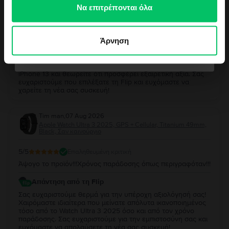
των υπηρεσιών τους.
Να επιτρέπονται όλα
5
/5
Επαληθευμένη κριτική
Νιώθω τυχερός/η
Παρα πολυ καλο και αξιζει
Άρνηση
Απάντηση από τη Flip
Όχι ευχαριστώ, δε νιώθω τυχερός/η
Σας ευχαριστούμε πολύ για την αξιολόγησή σας!
Χαιρόμαστε ιδιαίτερα που μείνατε ικανοποιημένος από το
iPhone 13 και θεωρείτε ότι προσφέρει εξαιρετική αξία. Σας
ευχαριστούμε που επιλέξατε τη Flip και ευχόμαστε να
χαρείτε τη νέα σας συσκευή!
Tim man
,
07 Aug 2026
Apple Watch Ultra 3 2025, GPS + Cellular, Titanium 49mm,
Black, Σαν καινούργιο
5
/5
Επαληθευμένη κριτική
Άψογο το προϊόν!!!Χρόνος παράδοσης όπως περιγραφόταν!!!
Απάντηση από τη Flip
Σας ευχαριστούμε θερμά για την υπέροχη αξιολόγησή σας!
Χαιρόμαστε ιδιαίτερα που μείνατε απόλυτα ικανοποιημένος
τόσο από το Watch Ultra 3 2025 όσο και από τον χρόνο
παράδοσης. Σας ευχαριστούμε για την εμπιστοσύνη σας και
ευχόμαστε να απολαύσετε τη νέα σας συσκευή!