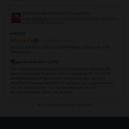
STEFANOS MANTZOUKAS
,
07 Aug 2026
Apple MacBook Air 13″ 2020, M1 8 Cores, 8 GB, 7 core GPU,
Silver, 256 GB, Πολύ καλό
ΑΨΟΓΟ
5
/5
Επαληθευμένη κριτική
ΤΕΛΕΙΟ,ΑΚΡΙΒΩΣ ΟΠΩΣ Η ΠΕΡΙΓΡΑΦΗ. ΣΤΗΝ ΩΡΑ ΤΟΥ
ΠΑΡΑΔΟΣΗ
Απάντηση από τη Flip
Σας ευχαριστούμε θερμά για την εξαιρετική αξιολόγησή
σας! Χαιρόμαστε ιδιαίτερα που το MacBook Air 13″ 2020
ανταποκρίθηκε πλήρως στην περιγραφή μας και ότι η
παράδοση πραγματοποιήθηκε έγκαιρα. Σας ευχαριστούμε
για την εμπιστοσύνη σας και θα χαρούμε να σας
εξυπηρετήσουμε ξανά στο μέλλον!
Δείτε περισσότερες κριτικές