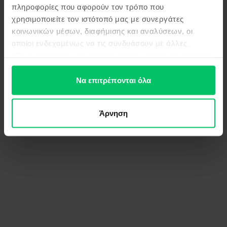
πληροφορίες που αφορούν τον τρόπο που
χρησιμοποιείτε τον ιστότοπό μας με συνεργάτες
κοινωνικών μέσων, διαφήμισης και αναλύσεων, οι
οποίοι ενδεχομένως να τις συνδυάσουν με άλλες
πληροφορίες που τους έχετε παραχωρήσει ή τις οποίες
έχουν συλλέξει σε σχέση με την από μέρους σας χρήση
των υπηρεσιών τους.
Να επιτρέπονται όλα
Άρνηση