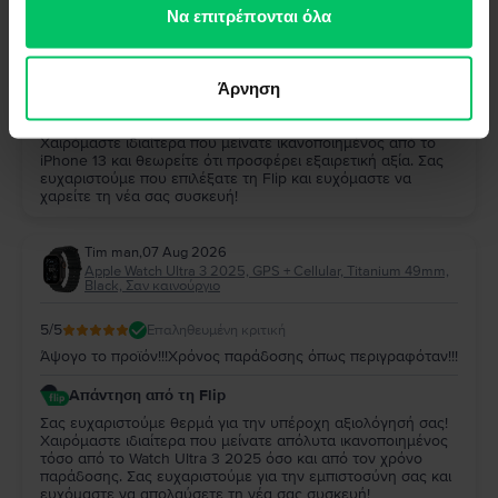
των υπηρεσιών τους.
Να επιτρέπονται όλα
5
/5
Επαληθευμένη κριτική
Παρα πολυ καλο και αξιζει
Άρνηση
Απάντηση από τη Flip
Σας ευχαριστούμε πολύ για την αξιολόγησή σας!
Χαιρόμαστε ιδιαίτερα που μείνατε ικανοποιημένος από το
iPhone 13 και θεωρείτε ότι προσφέρει εξαιρετική αξία. Σας
ευχαριστούμε που επιλέξατε τη Flip και ευχόμαστε να
χαρείτε τη νέα σας συσκευή!
Tim man
,
07 Aug 2026
Apple Watch Ultra 3 2025, GPS + Cellular, Titanium 49mm,
Black, Σαν καινούργιο
5
/5
Επαληθευμένη κριτική
Άψογο το προϊόν!!!Χρόνος παράδοσης όπως περιγραφόταν!!!
Απάντηση από τη Flip
Σας ευχαριστούμε θερμά για την υπέροχη αξιολόγησή σας!
Χαιρόμαστε ιδιαίτερα που μείνατε απόλυτα ικανοποιημένος
τόσο από το Watch Ultra 3 2025 όσο και από τον χρόνο
παράδοσης. Σας ευχαριστούμε για την εμπιστοσύνη σας και
ευχόμαστε να απολαύσετε τη νέα σας συσκευή!