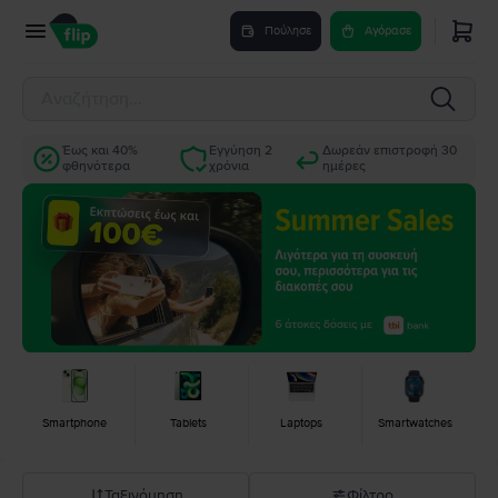
Πούλησε
Αγόρασε
Έως και 40%
Εγγύηση 2
Δωρεάν επιστροφή 30
φθηνότερα
χρόνια
ημέρες
Smartphone
Tablets
Laptops
Smartwatches
Ταξινόμηση
Φίλτρο