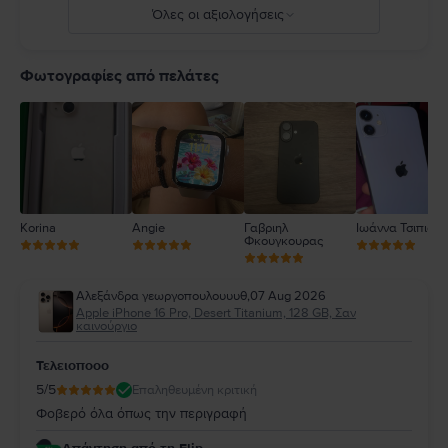
Όλες οι αξιολογήσεις
5
4
Φωτογραφίες από πελάτες
3
2
1
Korina
Angie
Γαβριηλ
Ιωάννα Τσιπιανί
Φκουγκουρας
Αλεξάνδρα γεωργοπουλουυυθ
,
07 Aug 2026
Apple iPhone 16 Pro, Desert Titanium, 128 GB, Σαν
καινούργιο
Τελειοποοο
5
/5
Επαληθευμένη κριτική
Φοβερό όλα όπως την περιγραφή