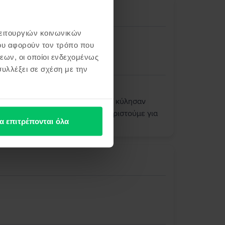
γιο
λειτουργιών κοινωνικών
ου αφορούν τον τρόπο που
εων, οι οποίοι ενδεχομένως
υλλέξει σε σχέση με την
ς! Χαιρόμαστε ιδιαίτερα που όλα κύλησαν
μπειρία σας με τη Flip. Σας ευχαριστούμε για
α επιτρέπονται όλα
υπηρετήσουμε ξανά στο μέλλον!