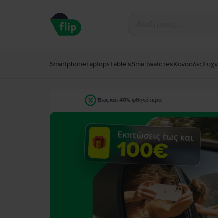
Smartphone
Laptops
Tablets
Smartwatches
Κονσόλες
Συχν
Έως και 40% φθηνότερα