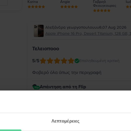
Korina
Angie
Γαβριηλ
Ιωά
Φκουγκουρας
Αλεξάνδρα γεωργοπουλουυυθ
,
07 Aug 2026
Apple iPhone 16 Pro, Desert Titanium, 128 GB, 
Τελειοποοο
5
/5
Επαληθευμένη κριτική
Φοβερό όλα όπως την περιγραφή
Απάντηση από τη Flip
Σας ευχαριστούμε θερμά για την υπέροχη αξιολ
iPhone 16 Pro ανταποκρίθηκε πλήρως στην περι
την αγορά σας. Σας ευχαριστούμε για την εμπι
νέα σας συσκευή!
Λεπτομέρειες