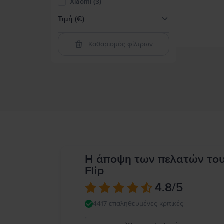
Xiaomi (3)
Τιμή (€)
Καθαρισμός φίλτρων
50-100
(
1
)
100-200
(
55
)
200-300
(
125
)
300-400
(
101
)
400-600
(
218
)
600-800
(
139
)
800-2000
(
103
)
Πάνω από 2000
(
5
)
Η άποψη των πελατών το
Flip
4.8
/5
4417 επαληθευμένες κριτικές