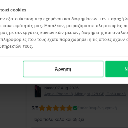
Μιχάηλ
,
07 Aug 2026
Apple iPhone 13, Midnight, 128 GB, Σαν καινούρ
οιεί cookies
την εξατομίκευση περιεχομένου και διαφημίσεων, την παροχή 
5
/5
Επαληθευμένη κριτική
 επισκεψιμότητάς μας. Επιπλέον, μοιραζόμαστε πληροφορίες π
ό μας με συνεργάτες κοινωνικών μέσων, διαφήμισης και αναλύσ
Άψογα όλα!
 πληροφορίες που τους έχετε παραχωρήσει ή τις οποίες έχουν σ
υπηρεσιών τους.
Απάντηση από τη Flip
Σας ευχαριστούμε θερμά για την αξιολόγησή σα
άψογα και ότι μείνατε ικανοποιημένος από την ε
Άρνηση
Ν
την εμπιστοσύνη σας και θα χαρούμε να σας εξ
Νικος
,
07 Aug 2026
Apple iPhone 13, Midnight, 128 GB, Πολύ καλό
5
/5
Επαληθευμένη κριτική
Παρα πολυ καλο και αξιζει