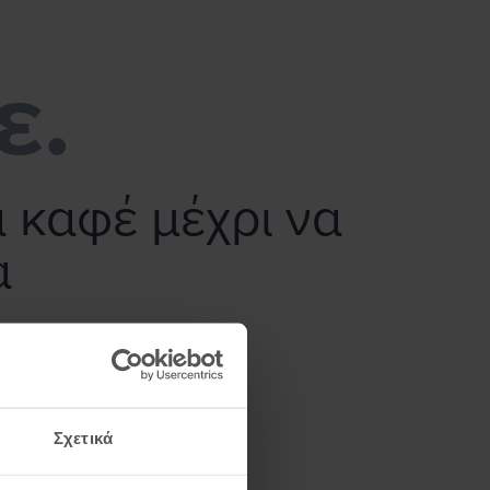
ε.
α καφέ μέχρι να
α
Σχετικά