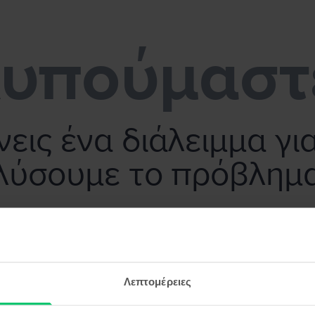
υπούμαστ
εις ένα διάλειμμα γι
λύσουμε το πρόβλημ
Λεπτομέρειες