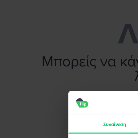
Flip.gr - Πούλησε το smartphone σου χωρίς κόπο!
Λ
Μπορείς να κάν
Συναίνεση