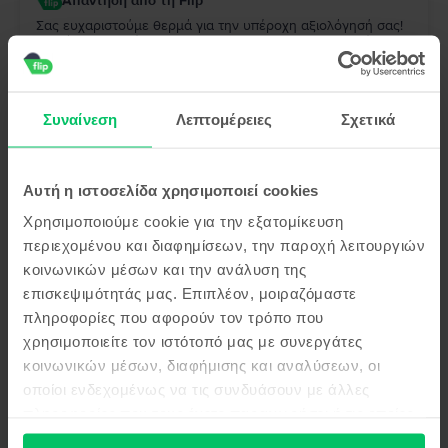
Απάντηση από τη Flip
Σας ευχαριστούμε θερμά για την υπέροχη αξιολόγησή σας!
Χαιρόμαστε ιδιαίτερα που το iPhone 16 Pro ανταποκρίθηκε
πλήρως στην περιγραφή και ότι μείνατε τόσο ικανοποιημένη
από την αγορά σας. Σας ευχαριστούμε για την εμπιστοσύνη
σας και ευχόμαστε να απολαύσετε τη νέα σας συσκευή!
Συναίνεση
Λεπτομέρειες
Σχετικά
Μιχάηλ
,
07 Aug 2026
Apple iPhone 13, Midnight, 128 GB, Σαν καινούργιο
Αυτή η ιστοσελίδα χρησιμοποιεί cookies
5
/5
Επαληθευμένη κριτική
Χρησιμοποιούμε cookie για την εξατομίκευση
Άψογα όλα!
περιεχομένου και διαφημίσεων, την παροχή λειτουργιών
Απάντηση από τη Flip
κοινωνικών μέσων και την ανάλυση της
επισκεψιμότητάς μας. Επιπλέον, μοιραζόμαστε
Σας ευχαριστούμε θερμά για την αξιολόγησή σας!
Χαιρόμαστε ιδιαίτερα που όλα κύλησαν άψογα και ότι
πληροφορίες που αφορούν τον τρόπο που
μείνατε ικανοποιημένος από την εμπειρία σας με τη Flip. Σας
χρησιμοποιείτε τον ιστότοπό μας με συνεργάτες
ευχαριστούμε για την εμπιστοσύνη σας και θα χαρούμε να
σας εξυπηρετήσουμε ξανά στο μέλλον!
κοινωνικών μέσων, διαφήμισης και αναλύσεων, οι
οποίοι ενδεχομένως να τις συνδυάσουν με άλλες
Νικος
,
07 Aug 2026
πληροφορίες που τους έχετε παραχωρήσει ή τις οποίες
Apple iPhone 13, Midnight, 128 GB, Πολύ καλό
έχουν συλλέξει σε σχέση με την από μέρους σας χρήση