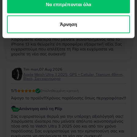
των υπηρεσιών τους.
Να επιτρέπονται όλα
5
/5
Επαληθευμένη κριτική
Παρα πολυ καλο και αξιζει
Άρνηση
Απάντηση από τη Flip
Σας ευχαριστούμε πολύ για την αξιολόγησή σας!
Χαιρόμαστε ιδιαίτερα που μείνατε ικανοποιημένος από το
iPhone 13 και θεωρείτε ότι προσφέρει εξαιρετική αξία. Σας
ευχαριστούμε που επιλέξατε τη Flip και ευχόμαστε να
χαρείτε τη νέα σας συσκευή!
Tim man
,
07 Aug 2026
Apple Watch Ultra 3 2025, GPS + Cellular, Titanium 49mm,
Black, Σαν καινούργιο
5
/5
Επαληθευμένη κριτική
Άψογο το προϊόν!!!Χρόνος παράδοσης όπως περιγραφόταν!!!
Απάντηση από τη Flip
Σας ευχαριστούμε θερμά για την υπέροχη αξιολόγησή σας!
Χαιρόμαστε ιδιαίτερα που μείνατε απόλυτα ικανοποιημένος
τόσο από το Watch Ultra 3 2025 όσο και από τον χρόνο
παράδοσης. Σας ευχαριστούμε για την εμπιστοσύνη σας και
ευχόμαστε να απολαύσετε τη νέα σας συσκευή!