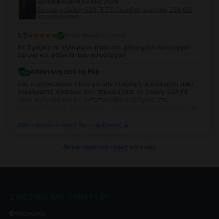
Ειρήνη Κουρέλη
,
03 Aug 2026
μας. Σας ευχαριστούμε που επιλέξατε τη Flip και σας
Samsung Galaxy S24 FE 5G Dual Sim, Graphite, 256 GB,
ευχόμαστε να χαρείτε τη συσκευή σας για πολύ καιρό!
Σαν καινούργιο
5
/5
Επαληθευμένη κριτική
Σε 3 μέρες το τηλέφωνο ήταν στα χέρια μου! Λειτουργεί
άψογα και φαίνεται σαν καινούργιο!
Απάντηση από τη Flip
Σας ευχαριστούμε πολύ για την υπέροχη αξιολόγησή σας!
Χαιρόμαστε ιδιαίτερα που παραλάβατε το Galaxy S24 FE
τόσο γρήγορα και ότι ανταποκρίθηκε πλήρως στις
προσδοκίες σας. Είναι μεγάλη μας χαρά να γνωρίζουμε ότι
λειτουργεί άψογα και ότι η κατάστασή της σας άφησε
απόλυτα ικανοποιημένη. Σας ευχαριστούμε για την
Δες περισσότερες λεπτομέρειες
εμπιστοσύνη σας και σας ευχόμαστε να χαρείτε τη νέα σας
συσκευή!
Δείτε περισσότερες κριτικές
ΣΧΕΤΙΚΆ ΜΕ ΤΗΝ FLIP
Επικοινωνία