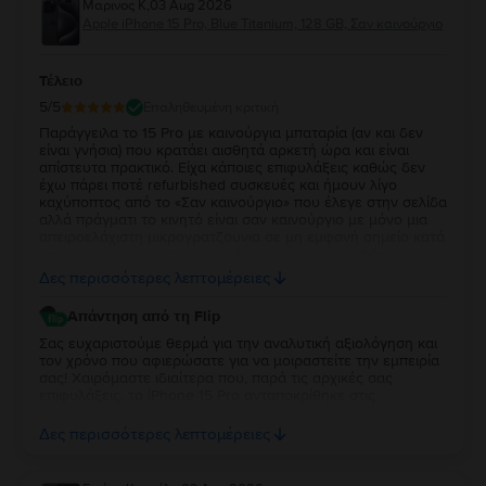
Μαρινος Κ
,
03 Aug 2026
Apple iPhone 15 Pro, Blue Titanium, 128 GB, Σαν καινούργιο
Τέλειο
5
/5
Επαληθευμένη κριτική
Παράγγειλα το 15 Pro με καινούργια μπαταρία (αν και δεν
είναι γνήσια) που κρατάει αισθητά αρκετή ώρα και είναι
απίστευτα πρακτικό. Είχα κάποιες επιφυλάξεις καθώς δεν
έχω πάρει ποτέ refurbished συσκευές και ήμουν λίγο
καχύποπτος από το «Σαν καινούργιο» που έλεγε στην σελίδα
αλλά πράγματι το κινητό είναι σαν καινούργιο με μόνο μια
απειροελάχιστη μικρογρατζουνια σε μη εμφανή σημείο κατά
την χρήση η οποία προσωπικά μου είναι υπέρ αδιάφορη.
Κατά τα άλλα το κινητό λειτουργεί όπως θα έπρεπε, η οθόνη
Δες περισσότερες λεπτομέρειες
είναι απίστευτη και η κάμερες εξίσου τέλειες. Έχω διαβάσει
από άλλα σχόλια με κακές κριτικές ότι τα κινητά που τους
Απάντηση από τη Flip
έστελναν είχαν κάποια δυσλειτουργία είτε με τον έναν είτε
με τον άλλον τρόπο αλλά εγώ προσωπικά πιστεύω το κινητό
Σας ευχαριστούμε θερμά για την αναλυτική αξιολόγηση και
λειτουργεί άψογα και χωρίς την παραμικρή δυσλειτουργία.
τον χρόνο που αφιερώσατε για να μοιραστείτε την εμπειρία
σας! Χαιρόμαστε ιδιαίτερα που, παρά τις αρχικές σας
επιφυλάξεις, το iPhone 15 Pro ανταποκρίθηκε στις
προσδοκίες σας και ότι μείνατε ικανοποιημένος τόσο από
την κατάστασή της όσο και από την απόδοσή της. Η
Δες περισσότερες λεπτομέρειες
εμπιστοσύνη σας και τα σχόλιά σας είναι ιδιαίτερα σημαντικά
για εμάς και μας δίνουν κίνητρο να συνεχίσουμε να
προσφέρουμε την καλύτερη δυνατή εμπειρία στους πελάτες