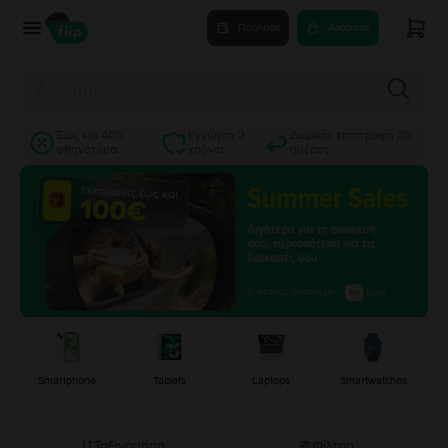
Πούλησε
Αγόρασε
Έως και 40%
Εγγύηση 2
Δωρεάν επιστροφή 30
φθηνότερα
χρόνια
ημέρες
Smartphone
Tablets
Laptops
Smartwatches
Ταξινόμηση
Φίλτρο