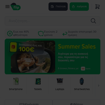
Πούλησε
Αγόρασε
Έως και 40%
Εγγύηση 2
Δωρεάν επιστροφή 30
φθηνότερα
χρόνια
ημέρες
Smartphone
Tablets
Laptops
Smartwatches
Κονσ
Ταξινόμηση
Φίλτρο