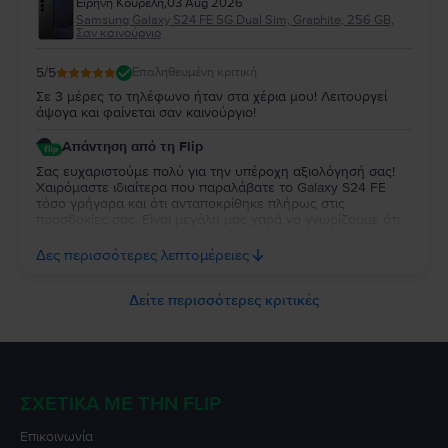
Ειρήνη Κουρέλη
,
03 Aug 2026
μας. Σας ευχαριστούμε που επιλέξατε τη Flip και σας
Samsung Galaxy S24 FE 5G Dual Sim, Graphite, 256 GB,
ευχόμαστε να χαρείτε τη συσκευή σας για πολύ καιρό!
Σαν καινούργιο
5
/5
Επαληθευμένη κριτική
Σε 3 μέρες το τηλέφωνο ήταν στα χέρια μου! Λειτουργεί
άψογα και φαίνεται σαν καινούργιο!
Απάντηση από τη Flip
Σας ευχαριστούμε πολύ για την υπέροχη αξιολόγησή σας!
Χαιρόμαστε ιδιαίτερα που παραλάβατε το Galaxy S24 FE
τόσο γρήγορα και ότι ανταποκρίθηκε πλήρως στις
προσδοκίες σας. Είναι μεγάλη μας χαρά να γνωρίζουμε ότι
λειτουργεί άψογα και ότι η κατάστασή της σας άφησε
απόλυτα ικανοποιημένη. Σας ευχαριστούμε για την
Δες περισσότερες λεπτομέρειες
εμπιστοσύνη σας και σας ευχόμαστε να χαρείτε τη νέα σας
συσκευή!
Δείτε περισσότερες κριτικές
ΣΧΕΤΙΚΆ ΜΕ ΤΗΝ FLIP
Επικοινωνία