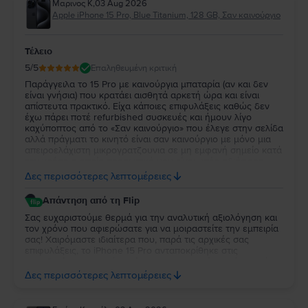
Μαρινος Κ
,
03 Aug 2026
Apple iPhone 15 Pro, Blue Titanium, 128 GB, Σαν καινούργιο
Τέλειο
5
/5
Επαληθευμένη κριτική
Παράγγειλα το 15 Pro με καινούργια μπαταρία (αν και δεν
είναι γνήσια) που κρατάει αισθητά αρκετή ώρα και είναι
απίστευτα πρακτικό. Είχα κάποιες επιφυλάξεις καθώς δεν
έχω πάρει ποτέ refurbished συσκευές και ήμουν λίγο
καχύποπτος από το «Σαν καινούργιο» που έλεγε στην σελίδα
αλλά πράγματι το κινητό είναι σαν καινούργιο με μόνο μια
απειροελάχιστη μικρογρατζουνια σε μη εμφανή σημείο κατά
την χρήση η οποία προσωπικά μου είναι υπέρ αδιάφορη.
Κατά τα άλλα το κινητό λειτουργεί όπως θα έπρεπε, η οθόνη
Δες περισσότερες λεπτομέρειες
είναι απίστευτη και η κάμερες εξίσου τέλειες. Έχω διαβάσει
από άλλα σχόλια με κακές κριτικές ότι τα κινητά που τους
Απάντηση από τη Flip
έστελναν είχαν κάποια δυσλειτουργία είτε με τον έναν είτε
με τον άλλον τρόπο αλλά εγώ προσωπικά πιστεύω το κινητό
Σας ευχαριστούμε θερμά για την αναλυτική αξιολόγηση και
λειτουργεί άψογα και χωρίς την παραμικρή δυσλειτουργία.
τον χρόνο που αφιερώσατε για να μοιραστείτε την εμπειρία
σας! Χαιρόμαστε ιδιαίτερα που, παρά τις αρχικές σας
επιφυλάξεις, το iPhone 15 Pro ανταποκρίθηκε στις
προσδοκίες σας και ότι μείνατε ικανοποιημένος τόσο από
την κατάστασή της όσο και από την απόδοσή της. Η
Δες περισσότερες λεπτομέρειες
εμπιστοσύνη σας και τα σχόλιά σας είναι ιδιαίτερα σημαντικά
για εμάς και μας δίνουν κίνητρο να συνεχίσουμε να
προσφέρουμε την καλύτερη δυνατή εμπειρία στους πελάτες