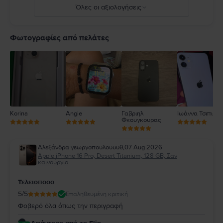
Όλες οι αξιολογήσεις
5
4
Φωτογραφίες από πελάτες
3
2
1
Korina
Angie
Γαβριηλ
Ιωάννα Τσιπιανί
Φκουγκουρας
Αλεξάνδρα γεωργοπουλουυυθ
,
07 Aug 2026
Apple iPhone 16 Pro, Desert Titanium, 128 GB, Σαν
καινούργιο
Τελειοποοο
5
/5
Επαληθευμένη κριτική
Φοβερό όλα όπως την περιγραφή