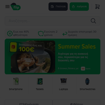
Πούλησε
Αγόρασε
Έως και 40%
Εγγύηση 2
Δωρεάν επιστροφή 30
φθηνότερα
χρόνια
ημέρες
Smartphone
Tablets
Laptops
Smartwatches
Ταξινόμηση
Φίλτρο