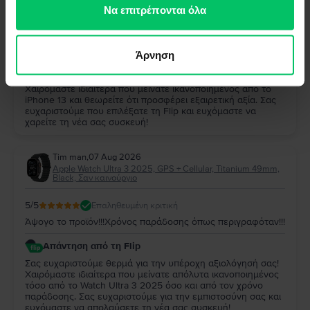
των υπηρεσιών τους.
Να επιτρέπονται όλα
5
/5
Επαληθευμένη κριτική
Παρα πολυ καλο και αξιζει
Άρνηση
Απάντηση από τη Flip
Σας ευχαριστούμε πολύ για την αξιολόγησή σας!
Χαιρόμαστε ιδιαίτερα που μείνατε ικανοποιημένος από το
iPhone 13 και θεωρείτε ότι προσφέρει εξαιρετική αξία. Σας
ευχαριστούμε που επιλέξατε τη Flip και ευχόμαστε να
χαρείτε τη νέα σας συσκευή!
Tim man
,
07 Aug 2026
Apple Watch Ultra 3 2025, GPS + Cellular, Titanium 49mm,
Black, Σαν καινούργιο
5
/5
Επαληθευμένη κριτική
Άψογο το προϊόν!!!Χρόνος παράδοσης όπως περιγραφόταν!!!
Απάντηση από τη Flip
Σας ευχαριστούμε θερμά για την υπέροχη αξιολόγησή σας!
Χαιρόμαστε ιδιαίτερα που μείνατε απόλυτα ικανοποιημένος
τόσο από το Watch Ultra 3 2025 όσο και από τον χρόνο
παράδοσης. Σας ευχαριστούμε για την εμπιστοσύνη σας και
ευχόμαστε να απολαύσετε τη νέα σας συσκευή!