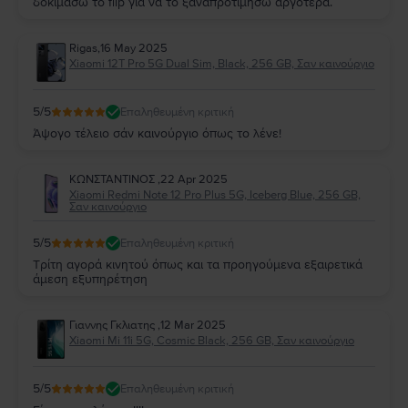
δοκιμάσω το flip για να το ξαναπροτιμήσω αργότερα.
Rigas
,
16 May 2025
Xiaomi 12T Pro 5G Dual Sim, Black, 256 GB, Σαν καινούργιο
5
/5
Επαληθευμένη κριτική
Άψογο τέλειο σάν καινούργιο όπως το λένε!
ΚΩΝΣΤΑΝΤΙΝΟΣ
,
22 Apr 2025
Xiaomi Redmi Note 12 Pro Plus 5G, Iceberg Blue, 256 GB,
Σαν καινούργιο
5
/5
Επαληθευμένη κριτική
Τρίτη αγορά κινητού όπως και τα προηγούμενα εξαιρετικά
άμεση εξυπηρέτηση
Γιαννης Γκλιατης
,
12 Mar 2025
Xiaomi Mi 11i 5G, Cosmic Black, 256 GB, Σαν καινούργιο
5
/5
Επαληθευμένη κριτική