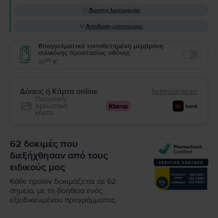
Άριστη λειτουργία
Απόδοση μπαταρίας
Επαγγελματικά τοποθετημένη μεμβράνη
σιλικόνης προστασίας οθόνης
Enable
99
10
€
Δόσεις ή Κάρτα online
λεπτομέρειες
Πιστωτική/
Χρεωστική
κάρτα
62 δοκιμές που
διεξήχθησαν από τους
ειδικούς μας
Κάθε προϊόν δοκιμάζεται σε 62
σημεία, με τη βοήθεια ενός
εξειδικευμένου προγράμματος.