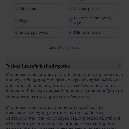
Μπαταρία
Συνδεσιμότητα
Εξωτερική αισθητική
Ήχος
όψη
Επαφή με υγρά
IMEI & firmware
Δες όλα τα τεστ
Τι είναι ένα refurbished προϊόν;
Μια ανακατασκευασμένη (refurbished) συσκευή είναι αυτή
που έχει ήδη χρησιμοποιηθεί και έχει ελεγχθεί ενδελεχώς
από τους ειδικούς μας τόσο για το software όσο και το
hardware. Εάν είναι αναγκαίο η συσκευή επισκευάζεται με
καινούργια, πιστοποιημένα ανταλλακτικά.
Μια ανακατασκευασμένη συσκευή περνά έως 67
ποιοτικούς ελέγχους, πιστοποιώντας την άριστη
λειτουργία της, σαν καινούργια. Η μόνη διαφορά από μια
ολοκαίνουργια συσκευή είναι κάποια ελαφριά σημάδια