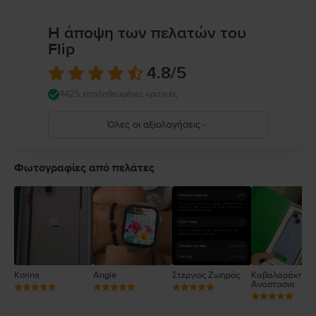
Η άποψη των πελατών του
Flip
4.8
/5
4425 επαληθευμένες κριτικές
Όλες οι αξιολογήσεις
5
4
Φωτογραφίες από πελάτες
3
2
1
Korina
Angie
Στεργιος Ζωηρός
Καβαλαράκη
Αναστασια