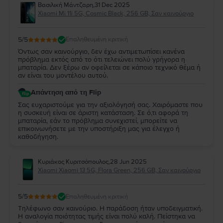
Βασιλική Μάντζαρη
,
31 Dec 2025
Xiaomi Mi 11i 5G, Cosmic Black, 256 GB, Σαν καινούργιο
5
/5
Επαληθευμένη κριτική
Όντως σαν καινούργιο, δεν έχω αντιμετωπίσει κανένα
πρόβλημα εκτός από το ότι τελειώνει πολύ γρήγορα η
μπαταρία. Δεν ξέρω αν οφείλεται σε κάποιο τεχνικό θέμα ή
αν είναι του μοντέλου αυτού.
Απάντηση από τη Flip
Σας ευχαριστούμε για την αξιολόγησή σας. Χαιρόμαστε που
η συσκευή είναι σε άριστη κατάσταση. Σε ό,τι αφορά τη
μπαταρία, εάν το πρόβλημα συνεχιστεί, μπορείτε να
επικοινωνήσετε με την υποστήριξη μας για έλεγχο ή
καθοδήγηση.
Κυριάκος Κυριτσόπουλος
,
28 Jun 2025
Xiaomi Xiaomi 13 5G, Flora Green, 256 GB, Σαν καινούργιο
5
/5
Επαληθευμένη κριτική
Τηλέφωνο σαν καινούριο. Η παράδοση ήταν υποδειγματική.
Η αναλογία ποιότητας τιμής είναι πολύ καλή. Πείστηκα να