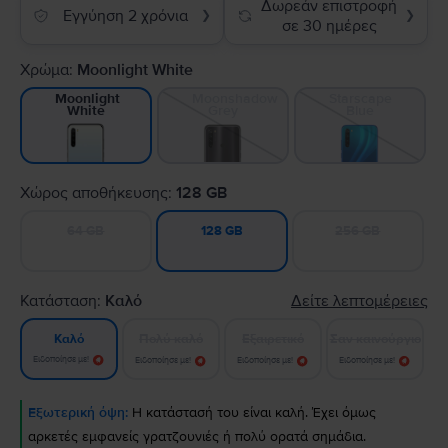
Δωρεάν επιστροφή
Εγγύηση 2 χρόνια
❯
❯
σε 30 ημέρες
Χρώμα:
Moonlight White
Moonshadow
Starscape
Moonlight
Grey
Blue
White
Χώρος αποθήκευσης:
128 GB
64 GB
256 GB
128 GB
Κατάσταση:
Καλό
Δείτε λεπτομέρειες
Πολύ καλό
Εξαιρετικό
Σαν καινούργιο
Καλό
Ειδοποίησε με!
Ειδοποίησε με!
Ειδοποίησε με!
Ειδοποίησε με!
Εξωτερική όψη:
Η κατάστασή του είναι καλή. Έχει όμως
αρκετές εμφανείς γρατζουνιές ή πολύ ορατά σημάδια.