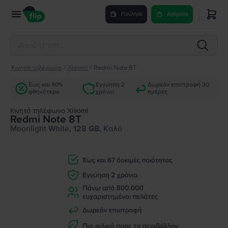
Πούλησε
Αγόρασε
Κινητά τηλέφωνα
/
Xiaomi
/
Redmi Note 8T
Έως και 40%
Εγγύηση 2
Δωρεάν επιστροφή 30
φθηνότερα
χρόνια
ημέρες
Κινητό τηλέφωνο Xiaomi
Redmi Note 8T
Moonlight White, 128 GB, Καλό