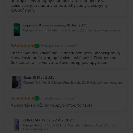
μπαταρία, εάν το πρόβλημα συνεχιστεί, μπορείτε να
επικοινωνήσετε με την υποστήριξη μας για έλεγχο ή
καθοδήγηση.
Κυριάκος Κυριτσόπουλος
,
28 Jun 2025
Xiaomi Xiaomi 13 5G, Flora Green, 256 GB, Σαν καινούργιο
5
/5
Επαληθευμένη κριτική
Τηλέφωνο σαν καινούριο. Η παράδοση ήταν υποδειγματική.
Η αναλογία ποιότητας τιμής είναι πολύ καλή. Πείστηκα να
δοκιμάσω το flip για να το ξαναπροτιμήσω αργότερα.
Rigas
,
16 May 2025
Xiaomi 12T Pro 5G Dual Sim, Black, 256 GB, Σαν καινούργιο
5
/5
Επαληθευμένη κριτική
Άψογο τέλειο σάν καινούργιο όπως το λένε!
ΚΩΝΣΤΑΝΤΙΝΟΣ
,
22 Apr 2025
Xiaomi Redmi Note 12 Pro Plus 5G, Iceberg Blue, 256 GB,
Σαν καινούργιο