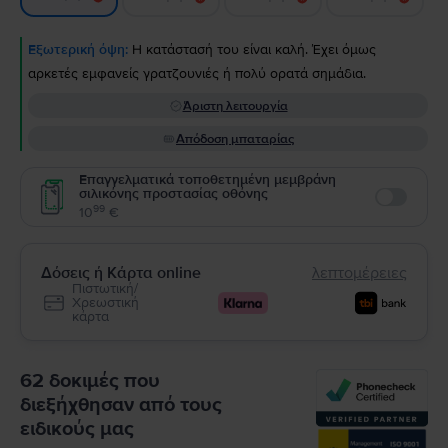
Εξωτερική όψη:
Η κατάστασή του είναι καλή. Έχει όμως
αρκετές εμφανείς γρατζουνιές ή πολύ ορατά σημάδια.
Άριστη λειτουργία
Απόδοση μπαταρίας
Επαγγελματικά τοποθετημένη μεμβράνη
σιλικόνης προστασίας οθόνης
Enable
99
10
€
Δόσεις ή Κάρτα online
λεπτομέρειες
Πιστωτική/
Χρεωστική
κάρτα
62 δοκιμές που
διεξήχθησαν από τους
ειδικούς μας