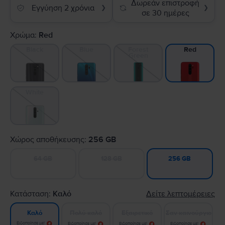
Δωρεάν επιστροφή
Εγγύηση 2 χρόνια
❯
❯
σε 30 ημέρες
Χρώμα:
Red
Black
Blue
Forest
Red
Green
White
Χώρος αποθήκευσης:
256 GB
64 GB
128 GB
256 GB
Κατάσταση:
Καλό
Δείτε λεπτομέρειες
Πολύ καλό
Εξαιρετικό
Σαν καινούργιο
Καλό
Ειδοποίησε με!
Ειδοποίησε με!
Ειδοποίησε με!
Ειδοποίησε με!