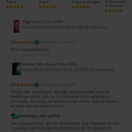
Korina
Angie
Στεργιος Ζωηρός
Καβαλαράκη
Αναστασια
Olga Chris
,
29 Dec 2024
Xiaomi Redmi Note 8 Pro, Black, 128 GB, Πολύ καλό
5
/5
Επαληθευμένη κριτική
Πολύ ευχαριστημένη
Βασιλική Μάντζαρη
,
31 Dec 2025
Xiaomi Mi 11i 5G, Cosmic Black, 256 GB, Σαν καινούργιο
5
/5
Επαληθευμένη κριτική
Όντως σαν καινούργιο, δεν έχω αντιμετωπίσει κανένα
πρόβλημα εκτός από το ότι τελειώνει πολύ γρήγορα η
μπαταρία. Δεν ξέρω αν οφείλεται σε κάποιο τεχνικό θέμα ή
αν είναι του μοντέλου αυτού.
Απάντηση από τη Flip
Σας ευχαριστούμε για την αξιολόγησή σας. Χαιρόμαστε που
η συσκευή είναι σε άριστη κατάσταση. Σε ό,τι αφορά τη