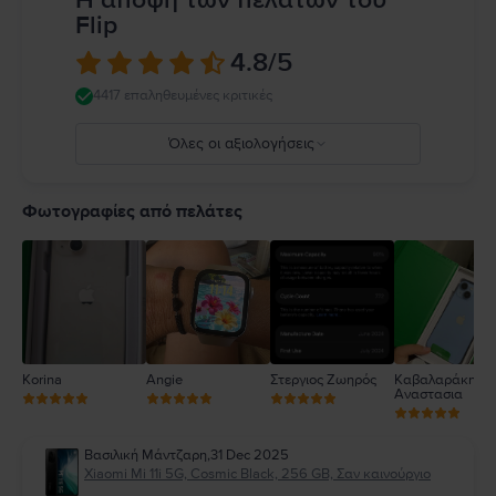
Flip
4.8
/5
4417 επαληθευμένες κριτικές
Όλες οι αξιολογήσεις
5
4
Φωτογραφίες από πελάτες
3
2
1
Korina
Angie
Στεργιος Ζωηρός
Καβαλαράκη
Αναστασια
Βασιλική Μάντζαρη
,
31 Dec 2025
Xiaomi Mi 11i 5G, Cosmic Black, 256 GB, Σαν καινούργιο