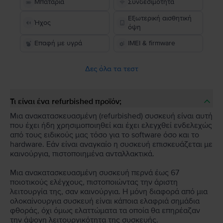
Μπαταρία
Συνδεσιμότητα
Εξωτερική αισθητική
Ήχος
όψη
Επαφή με υγρά
IMEI & firmware
Δες όλα τα τεστ
Τι είναι ένα refurbished προϊόν;
Μια ανακατασκευασμένη (refurbished) συσκευή είναι αυτή
που έχει ήδη χρησιμοποιηθεί και έχει ελεγχθεί ενδελεχώς
από τους ειδικούς μας τόσο για το software όσο και το
hardware. Εάν είναι αναγκαίο η συσκευή επισκευάζεται με
καινούργια, πιστοποιημένα ανταλλακτικά.
Μια ανακατασκευασμένη συσκευή περνά έως 67
ποιοτικούς ελέγχους, πιστοποιώντας την άριστη
λειτουργία της, σαν καινούργια. Η μόνη διαφορά από μια
ολοκαίνουργια συσκευή είναι κάποια ελαφριά σημάδια
φθοράς, όχι όμως ελαττώματα τα οποία θα επηρέαζαν
την άψογη λειτουργικότητα της συσκευής.