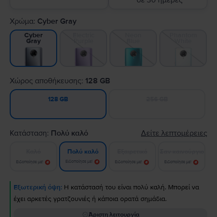
σε 30 ημέρες
Χρώμα:
Cyber Gray
Electric
Neon
Phantom
Cyber
Purple
Blue
White
Gray
Χώρος αποθήκευσης:
128 GB
256 GB
128 GB
Κατάσταση:
Πολύ καλό
Δείτε λεπτομέρειες
Καλό
Εξαιρετικό
Σαν καινούργιο
Πολύ καλό
Ειδοποίησε με!
Ειδοποίησε με!
Ειδοποίησε με!
Ειδοποίησε με!
Εξωτερική όψη:
Η κατάστασή του είναι πολύ καλή. Μπορεί να
έχει αρκετές γρατζουνιές ή κάποια ορατά σημάδια.
Άριστη λειτουργία