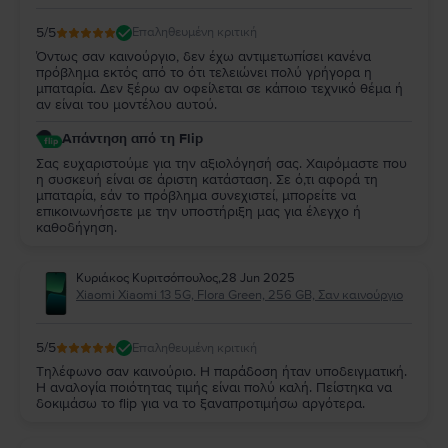
5
/5
Επαληθευμένη κριτική
Όντως σαν καινούργιο, δεν έχω αντιμετωπίσει κανένα
πρόβλημα εκτός από το ότι τελειώνει πολύ γρήγορα η
μπαταρία. Δεν ξέρω αν οφείλεται σε κάποιο τεχνικό θέμα ή
αν είναι του μοντέλου αυτού.
Απάντηση από τη Flip
Σας ευχαριστούμε για την αξιολόγησή σας. Χαιρόμαστε που
η συσκευή είναι σε άριστη κατάσταση. Σε ό,τι αφορά τη
μπαταρία, εάν το πρόβλημα συνεχιστεί, μπορείτε να
επικοινωνήσετε με την υποστήριξη μας για έλεγχο ή
καθοδήγηση.
Κυριάκος Κυριτσόπουλος
,
28 Jun 2025
Xiaomi Xiaomi 13 5G, Flora Green, 256 GB, Σαν καινούργιο
5
/5
Επαληθευμένη κριτική
Τηλέφωνο σαν καινούριο. Η παράδοση ήταν υποδειγματική.
Η αναλογία ποιότητας τιμής είναι πολύ καλή. Πείστηκα να
δοκιμάσω το flip για να το ξαναπροτιμήσω αργότερα.