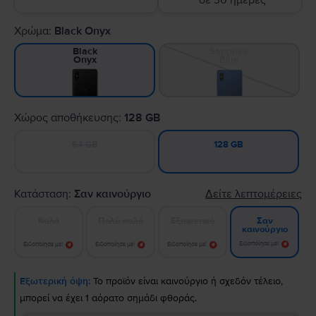
σε 30 ημέρες
Χρώμα:
Black Onyx
Sapphire
Black
Blue
Onyx
Χώρος αποθήκευσης:
128 GB
64 GB
128 GB
Κατάσταση:
Σαν καινούργιο
Δείτε λεπτομέρειες
Καλό
Πολύ καλό
Εξαιρετικό
Σαν
καινούργιο
Ειδοποίησε με!
Ειδοποίησε με!
Ειδοποίησε με!
Ειδοποίησε με!
Εξωτερική όψη:
Το προϊόν είναι καινούργιο ή σχεδόν τέλειο,
μπορεί να έχει 1 αόρατο σημάδι φθοράς.