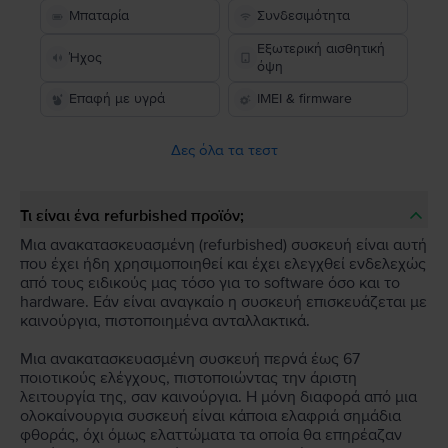
Μπαταρία
Συνδεσιμότητα
Εξωτερική αισθητική
Ήχος
όψη
Επαφή με υγρά
IMEI & firmware
Δες όλα τα τεστ
Τι είναι ένα refurbished προϊόν;
Μια ανακατασκευασμένη (refurbished) συσκευή είναι αυτή
που έχει ήδη χρησιμοποιηθεί και έχει ελεγχθεί ενδελεχώς
από τους ειδικούς μας τόσο για το software όσο και το
hardware. Εάν είναι αναγκαίο η συσκευή επισκευάζεται με
καινούργια, πιστοποιημένα ανταλλακτικά.
Μια ανακατασκευασμένη συσκευή περνά έως 67
ποιοτικούς ελέγχους, πιστοποιώντας την άριστη
λειτουργία της, σαν καινούργια. Η μόνη διαφορά από μια
ολοκαίνουργια συσκευή είναι κάποια ελαφριά σημάδια
φθοράς, όχι όμως ελαττώματα τα οποία θα επηρέαζαν