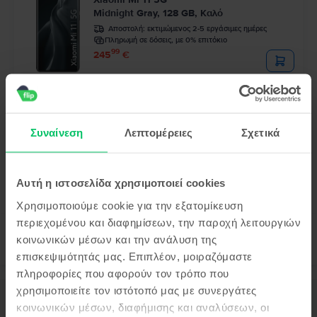
Midnight Gray, 128 GB, Καλό
Αποστολή:
εκτιμώμενος 2-5 εργάσιμες ημέρες
Πληρωμή σε δόσεις, με 0% επιτόκιο
99
245
€
Τελευταίο σε απόθεμα
Xiaomi Xiaomi 12T 5G Dual Sim
Blue, 256 GB, Σαν καινούργιο
Συναίνεση
Λεπτομέρειες
Σχετικά
Αποστολή:
εκτιμώμενος 2-5 εργάσιμες ημέρες
Πληρωμή σε δόσεις, με 0% επιτόκιο
99
289
€
Αυτή η ιστοσελίδα χρησιμοποιεί cookies
Χρησιμοποιούμε cookie για την εξατομίκευση
περιεχομένου και διαφημίσεων, την παροχή λειτουργιών
κοινωνικών μέσων και την ανάλυση της
επισκεψιμότητάς μας. Επιπλέον, μοιραζόμαστε
πληροφορίες που αφορούν τον τρόπο που
χρησιμοποιείτε τον ιστότοπό μας με συνεργάτες
Περιγραφή
κοινωνικών μέσων, διαφήμισης και αναλύσεων, οι
Κινητό τηλέφωνο Xiaomi Mi Mix 3 5G, Black Onyx, 128 GB, Σαν