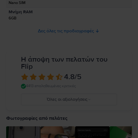
το προϊόν.
Nano SIM
Προς το παρόν, δεν υπάρχουν διαθέσιμες πληροφορίες σχετικά με την
Μνήμη RAM
ασφάλεια του προϊόντος.
6GB
Δες όλες τις προδιαγραφές
Η άποψη των πελατών του
Flip
4.8
/5
4413 επαληθευμένες κριτικές
Όλες οι αξιολογήσεις
5
4
Φωτογραφίες από πελάτες
3
2
1