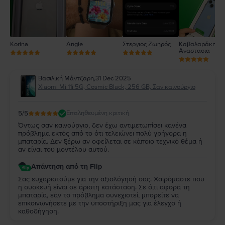
Korina
Angie
Στεργιος Ζωηρός
Καβαλαράκη
Αναστασια
Βασιλική Μάντζαρη
,
31 Dec 2025
Xiaomi Mi 11i 5G, Cosmic Black, 256 GB, Σαν καινούργιο
5
/5
Επαληθευμένη κριτική
Όντως σαν καινούργιο, δεν έχω αντιμετωπίσει κανένα
πρόβλημα εκτός από το ότι τελειώνει πολύ γρήγορα η
μπαταρία. Δεν ξέρω αν οφείλεται σε κάποιο τεχνικό θέμα ή
αν είναι του μοντέλου αυτού.
Απάντηση από τη Flip
Σας ευχαριστούμε για την αξιολόγησή σας. Χαιρόμαστε που
η συσκευή είναι σε άριστη κατάσταση. Σε ό,τι αφορά τη
μπαταρία, εάν το πρόβλημα συνεχιστεί, μπορείτε να
επικοινωνήσετε με την υποστήριξη μας για έλεγχο ή
καθοδήγηση.