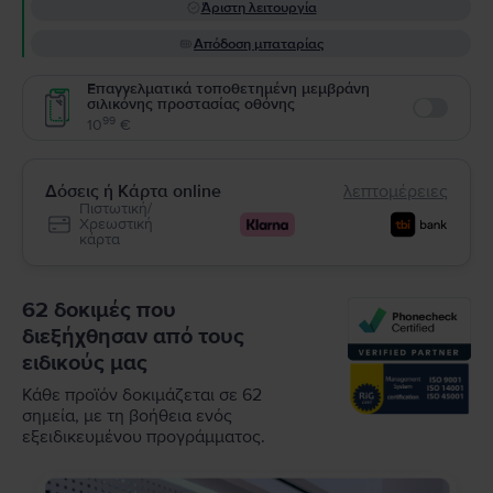
Άριστη λειτουργία
Απόδοση μπαταρίας
Επαγγελματικά τοποθετημένη μεμβράνη
σιλικόνης προστασίας οθόνης
Enable
99
10
€
Δόσεις ή Κάρτα online
λεπτομέρειες
Πιστωτική/
Χρεωστική
κάρτα
62 δοκιμές που
διεξήχθησαν από τους
ειδικούς μας
Κάθε προϊόν δοκιμάζεται σε 62
σημεία, με τη βοήθεια ενός
εξειδικευμένου προγράμματος.