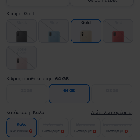
σε 30 ημέρες
Χρώμα:
Gold
Black
Blue
Red
Gold
Rose
Gold
Χώρος αποθήκευσης:
64 GB
32 GB
128 GB
64 GB
Κατάσταση:
Καλό
Δείτε λεπτομέρειες
Πολύ καλό
Εξαιρετικό
Σαν καινούργιο
Καλό
Ειδοποίησε με!
Ειδοποίησε με!
Ειδοποίησε με!
Ειδοποίησε με!