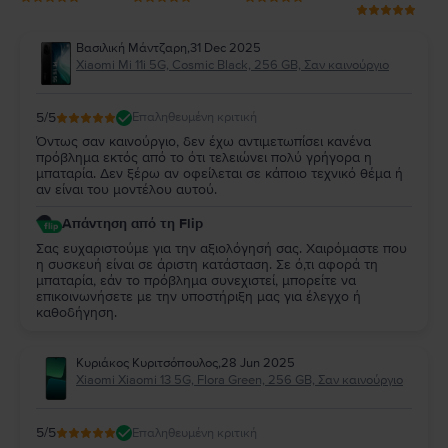
Βασιλική Μάντζαρη
,
31 Dec 2025
Xiaomi Mi 11i 5G, Cosmic Black, 256 GB, Σαν καινούργιο
5
/5
Επαληθευμένη κριτική
Όντως σαν καινούργιο, δεν έχω αντιμετωπίσει κανένα
πρόβλημα εκτός από το ότι τελειώνει πολύ γρήγορα η
μπαταρία. Δεν ξέρω αν οφείλεται σε κάποιο τεχνικό θέμα ή
αν είναι του μοντέλου αυτού.
Απάντηση από τη Flip
Σας ευχαριστούμε για την αξιολόγησή σας. Χαιρόμαστε που
η συσκευή είναι σε άριστη κατάσταση. Σε ό,τι αφορά τη
μπαταρία, εάν το πρόβλημα συνεχιστεί, μπορείτε να
επικοινωνήσετε με την υποστήριξη μας για έλεγχο ή
καθοδήγηση.
Κυριάκος Κυριτσόπουλος
,
28 Jun 2025
Xiaomi Xiaomi 13 5G, Flora Green, 256 GB, Σαν καινούργιο
5
/5
Επαληθευμένη κριτική