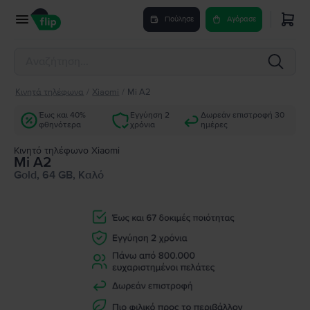
Πούλησε
Αγόρασε
Κινητά τηλέφωνα
/
Xiaomi
/
Mi A2
Έως και 40%
Εγγύηση 2
Δωρεάν επιστροφή 30
φθηνότερα
χρόνια
ημέρες
Κινητό τηλέφωνο Xiaomi
Mi A2
Gold, 64 GB, Καλό