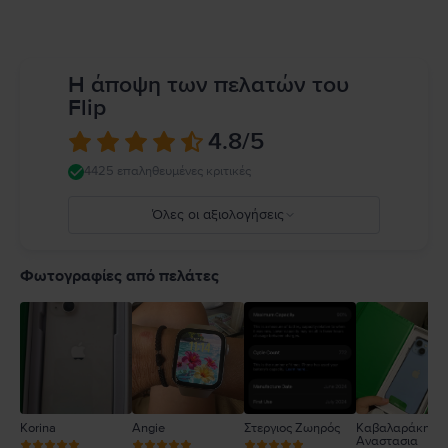
Η άποψη των πελατών του
Flip
4.8
/5
4425 επαληθευμένες κριτικές
Όλες οι αξιολογήσεις
5
4
Φωτογραφίες από πελάτες
3
2
1
Korina
Angie
Στεργιος Ζωηρός
Καβαλαράκη
Αναστασια